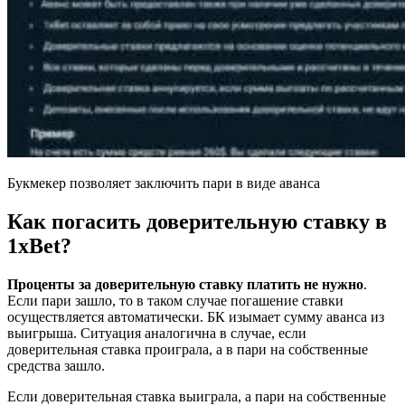
Букмекер позволяет заключить пари в виде аванса
Как погасить доверительную ставку в
1xBet?
Проценты за доверительную ставку платить не нужно
.
Если пари зашло, то в таком случае погашение ставки
осуществляется автоматически. БК изымает сумму аванса из
выигрыша. Ситуация аналогична в случае, если
доверительная ставка проиграла, а в пари на собственные
средства зашло.
Если доверительная ставка выиграла, а пари на собственные