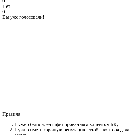
0
Нет
0
Вы уже голосовали!
Правила
Нужно быть идентифицированным клиентом БК;
Нужно иметь хорошую репутацию, чтобы контора дала