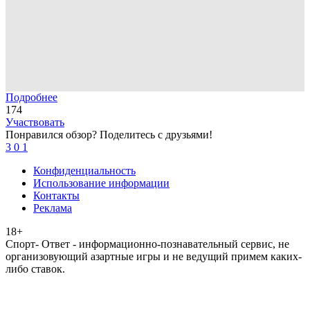
Подробнее
174
Участвовать
Понравился обзор? Поделитесь с друзьями!
3
0
1
Конфиденциальность
Использование информации
Контакты
Реклама
18+
Спорт- Ответ - информационно-познавательный сервис, не
организовующий азартные игры и не ведущий примем каких-
либо ставок.