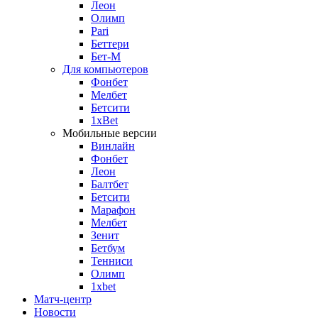
Леон
Олимп
Pari
Беттери
Бет-М
Для компьютеров
Фонбет
Мелбет
Бетсити
1xBet
Мобильные версии
Винлайн
Фонбет
Леон
Балтбет
Бетсити
Марафон
Мелбет
Зенит
Бетбум
Тенниси
Олимп
1xbet
Матч-центр
Новости