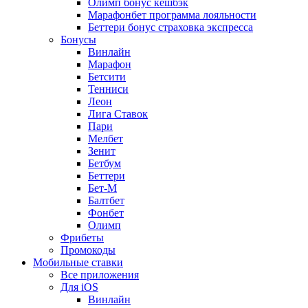
Олимп бонус кешбэк
Марафонбет программа лояльности
Беттери бонус страховка экспресса
Бонусы
Винлайн
Марафон
Бетсити
Тенниси
Леон
Лига Ставок
Пари
Мелбет
Зенит
Бетбум
Беттери
Бет-М
Балтбет
Фонбет
Олимп
Фрибеты
Промокоды
Мобильные ставки
Все приложения
Для iOS
Винлайн