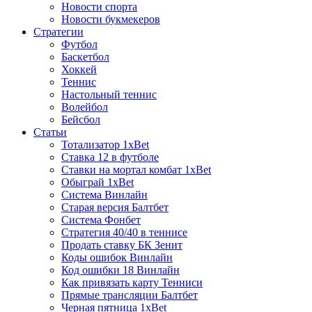
Новости спорта
Новости букмекеров
Стратегии
Футбол
Баскетбол
Хоккей
Теннис
Настольный теннис
Волейбол
Бейсбол
Статьи
Тотализатор 1хBet
Ставка 12 в футболе
Ставки на мортал комбат 1хBet
Обыграй 1хBet
Система Винлайн
Старая версия Балтбет
Система Фонбет
Стратегия 40/40 в теннисе
Продать ставку БК Зенит
Коды ошибок Винлайн
Код ошибки 18 Винлайн
Как привязать карту Тенниси
Прямые трансляции Балтбет
Черная пятница 1xBet