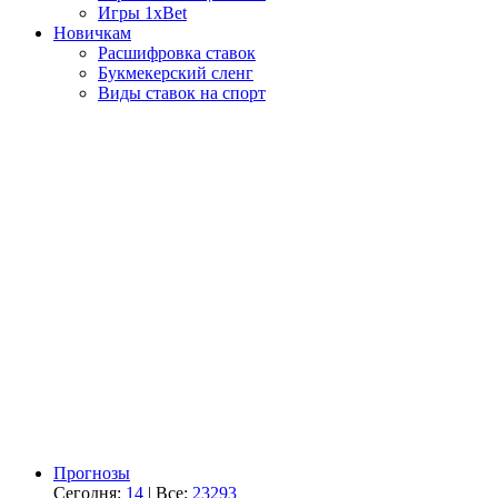
Игры 1xBet
Новичкам
Расшифровка ставок
Букмекерский сленг
Виды ставок на спорт
Прогнозы
Сегодня:
14
| Все:
23293