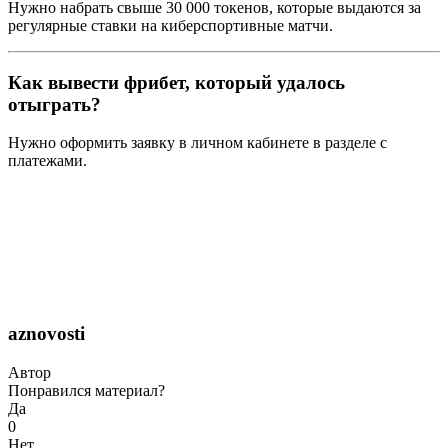
Нужно набрать свыше 30 000 токенов, которые выдаются за
регулярные ставки на киберспортивные матчи.
Как вывести фрибет, который удалось
отыграть?
Нужно оформить заявку в личном кабинете в разделе с
платежами.
aznovosti
Автор
Понравился материал?
Да
0
Нет