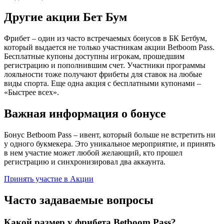
Другие акции Бет Бум
Фрибет – один из часто встречаемых бонусов в БК Бетбум,
который выдается не только участникам акции Betboom Pass.
Бесплатные купоны доступны игрокам, прошедшим
регистрацию и пополнившим счет. Участники программы
лояльности тоже получают фрибеты для ставок на любые
виды спорта. Еще одна акция с бесплатными купонами –
«Быстрее всех».
Важная информация о бонусе
Бонус Betboom Pass – ивент, который больше не встретить ни
у одного букмекера. Это уникальное мероприятие, и принять
в нем участие может любой желающий, кто прошел
регистрацию и синхронизировал два аккаунта.
Принять участие в Акции
Часто задаваемые вопросы
Какой размер у фрибета Betboom Pass?