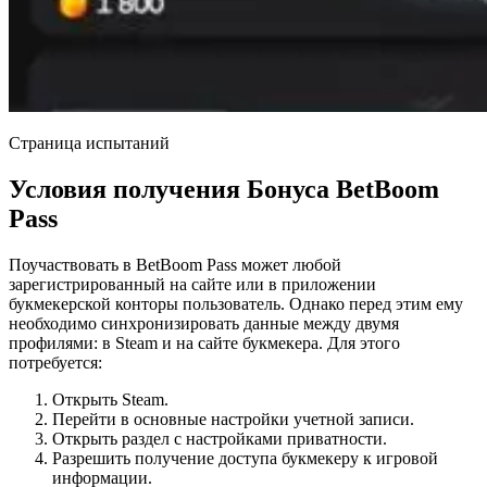
Страница испытаний
Условия получения Бонуса BetBoom
Pass
Поучаствовать в BetBoom Pass может любой
зарегистрированный на сайте или в приложении
букмекерской конторы пользователь. Однако перед этим ему
необходимо синхронизировать данные между двумя
профилями: в Steam и на сайте букмекера. Для этого
потребуется:
Открыть Steam.
Перейти в основные настройки учетной записи.
Открыть раздел с настройками приватности.
Разрешить получение доступа букмекеру к игровой
информации.