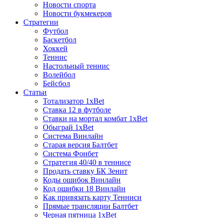
Новости спорта
Новости букмекеров
Стратегии
Футбол
Баскетбол
Хоккей
Теннис
Настольный теннис
Волейбол
Бейсбол
Статьи
Тотализатор 1хBet
Ставка 12 в футболе
Ставки на мортал комбат 1хBet
Обыграй 1хBet
Система Винлайн
Старая версия Балтбет
Система Фонбет
Стратегия 40/40 в теннисе
Продать ставку БК Зенит
Коды ошибок Винлайн
Код ошибки 18 Винлайн
Как привязать карту Тенниси
Прямые трансляции Балтбет
Черная пятница 1xBet