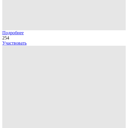
Подробнее
254
Участвовать