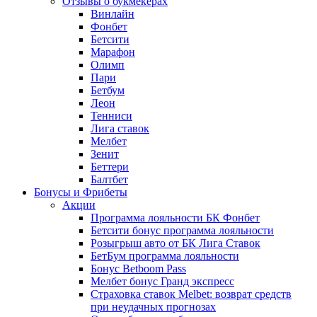
Отзывы о букмекерах
Винлайн
Фонбет
Бетсити
Марафон
Олимп
Пари
Бетбум
Леон
Тенниси
Лига ставок
Мелбет
Зенит
Беттери
Балтбет
Бонусы и Фрибеты
Акции
Программа лояльности БК Фонбет
Бетсити бонус программа лояльности
Розыгрыш авто от БК Лига Ставок
БетБум программа лояльности
Бонус Betboom Pass
Мелбет бонус Гранд экспресс
Страховка ставок Melbet: возврат средств
при неудачных прогнозах