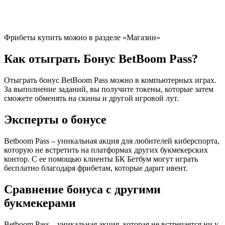
Фрибеты купить можно в разделе «Магазин»
Как отыграть Бонус BetBoom Pass?
Отыграть бонус BetBoom Pass можно в компьютерных играх.
За выполнение заданий, вы получите токены, которые затем
сможете обменять на скины и другой игровой лут.
Эксперты о бонусе
Betboom Pass – уникальная акция для любителей киберспорта,
которую не встретить на платформах других букмекерских
контор. С ее помощью клиенты БК Бетбум могут играть
бесплатно благодаря фрибетам, которые дарит ивент.
Сравнение бонуса с другими
букмекерами
Betboom Pass – уникальная акция, которая не встречается ни у