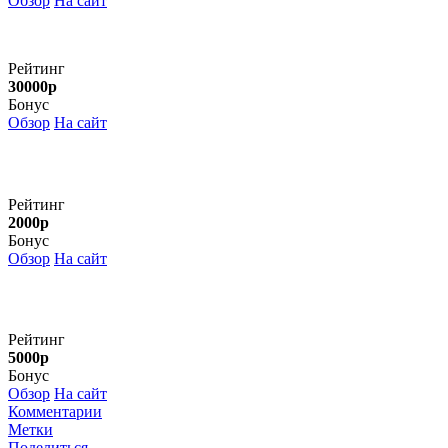
Обзор
На сайт
Рейтинг
30000р
Бонус
Обзор
На сайт
Рейтинг
2000р
Бонус
Обзор
На сайт
Рейтинг
5000р
Бонус
Обзор
На сайт
Комментарии
Метки
Поделиться