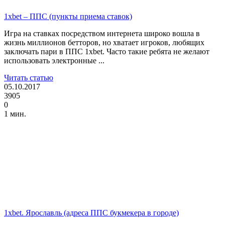
1xbet – ППС (пункты приема ставок)
Игра на ставках посредством интернета широко вошла в
жизнь миллионов бетторов, но хватает игроков, любящих
заключать пари в ППС 1xbet. Часто такие ребята не желают
использовать электронные ...
Читать статью
05.10.2017
3905
0
1 мин.
1xbet. Ярославль (адреса ППС букмекера в городе)