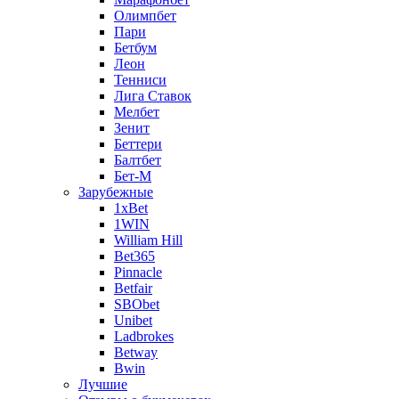
Олимпбет
Пари
Бетбум
Леон
Тенниси
Лига Ставок
Мелбет
Зенит
Беттери
Балтбет
Бет-М
Зарубежные
1xBet
1WIN
William Hill
Bet365
Pinnacle
Betfair
SBObet
Unibet
Ladbrokes
Betway
Bwin
Лучшие