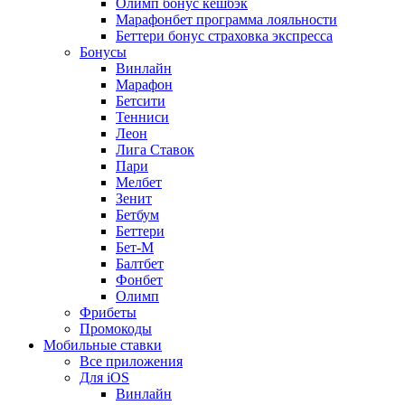
Олимп бонус кешбэк
Марафонбет программа лояльности
Беттери бонус страховка экспресса
Бонусы
Винлайн
Марафон
Бетсити
Тенниси
Леон
Лига Ставок
Пари
Мелбет
Зенит
Бетбум
Беттери
Бет-М
Балтбет
Фонбет
Олимп
Фрибеты
Промокоды
Мобильные ставки
Все приложения
Для iOS
Винлайн