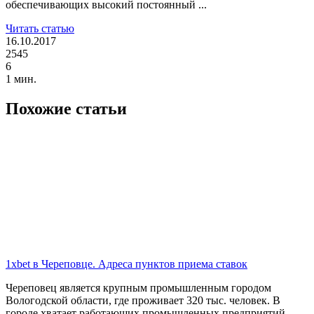
обеспечивающих высокий постоянный ...
Читать статью
16.10.2017
2545
6
1 мин.
Похожие статьи
1xbet в Череповце. Адреса пунктов приема ставок
Череповец является крупным промышленным городом
Вологодской области, где проживает 320 тыс. человек. В
городе хватает работающих промышленных предприятий,