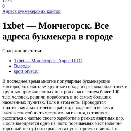
1723
0
Адреса букмекерских контор
1xbet — Мончегорск. Все
адреса букмекера в городе
Содержание статьи:
1xbet — Мончегорск. Адрес ППС
Выводы
sport-otvet.ru
В последнее время многие популярные букмекерские
конторы, «отработав» крупные города из разряда областных и
крупных промышленных центров с населением более 100
тыс. человек, решили поработать в не самых больших
населенных пунктах. Толк в этом есть. Проводится
тщательная аналитическая работа, в ходе нее изучается
платёжеспособность местного населения, готовность
расстаться с частью своего заработка в рамках азартных игр.
После выбирается одно из часто посещаемых мест (обычно
торговый центр) и открывается пункт приема ставок. По