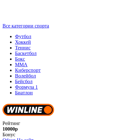
Все категории спорта
Футбол
Хоккей
Теннис
Баскетбол
Бокс
ММА
Киберспорт
Волейбол
Бейсбол
Формула 1
Биатлон
Рейтинг
10000р
Бонус