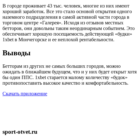
В городе проживает 43 тыс. человек, многие из них имеют
хороший заработок. Все это стало основой открытия одного
наземного подразделения в самой активной части города в
торговом центре «Галерея». Исходя из отзывов местных
бетторов, они довольны таким неординарным событием. Это
обеспечивает хорошую посещаемость действующей «будки»
1xbet в Мончегорске и ее неплохой рентабельности.
Выводы
Бетторам из других не самых больших городов, можно
ожидать в ближайшем будущем, что и у них будет открыт хотя
бы один ППС. 1xbet старается малому количеству «будок»
противопоставить высокое качество и комфортабельность.
Скачать приложение
sport-otvet.ru