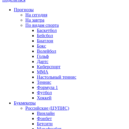
Прогнозы
На сегодня
На завтра
По видам спорта
Баскетбол
Бейсбол
Биатлон
Бокс
Волейбол
Гольф
Дартс
Киберспорт
ММА
Настольный теннис
Теннис
Формула 1
Футбол
Хоккей
Букмекеры
Российские (ЦУПИС)
Винлайн
Фонбет
Бетсити
Марафонбет