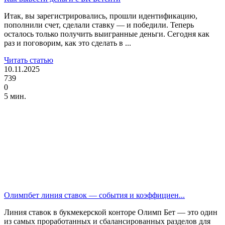
Итак, вы зарегистрировались, прошли идентификацию,
пополнили счет, сделали ставку — и победили. Теперь
осталось только получить выигранные деньги. Сегодня как
раз и поговорим, как это сделать в ...
Читать статью
10.11.2025
739
0
5 мин.
Олимпбет линия ставок — события и коэффициен...
Линия ставок в букмекерской конторе Олимп Бет — это один
из самых проработанных и сбалансированных разделов для