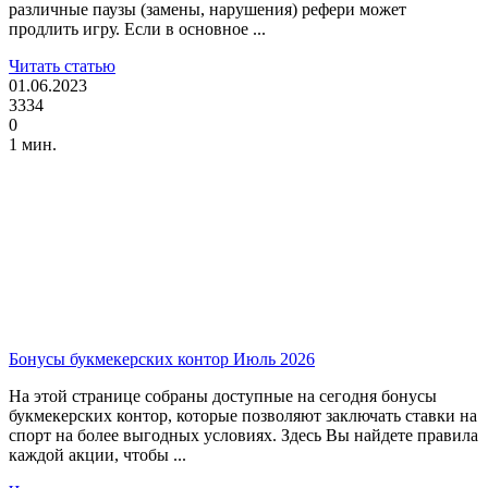
различные паузы (замены, нарушения) рефери может
продлить игру. Если в основное ...
Читать статью
01.06.2023
3334
0
1 мин.
Бонусы букмекерских контор Июль 2026
На этой странице собраны доступные на сегодня бонусы
букмекерских контор, которые позволяют заключать ставки на
спорт на более выгодных условиях. Здесь Вы найдете правила
каждой акции, чтобы ...