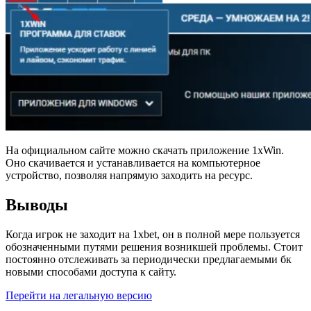
На официальном сайте можно скачать приложение 1xWin.
Оно скачивается и устанавливается на компьютерное
устройство, позволяя напрямую заходить на ресурс.
Выводы
Когда игрок не заходит на 1xbet, он в полной мере пользуется
обозначенными путями решения возникшей проблемы. Стоит
постоянно отслеживать за периодически предлагаемыми бк
новыми способами доступа к сайту.
Перейти на легальную версию