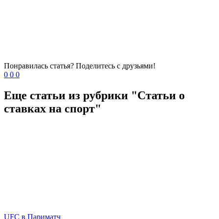
Понравилась статья? Поделитесь с друзьями!
0
0
0
Еще статьи из рубрики "Статьи о
ставках на спорт"
UFC в Париматч