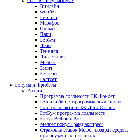
Отзывы о букмекерах
Винлайн
Фонбет
Бетсити
Марафон
Олимп
Пари
Бетбум
Леон
Тенниси
Лига ставок
Мелбет
Зенит
Беттери
Балтбет
Бонусы и Фрибеты
Акции
Программа лояльности БК Фонбет
Бетсити бонус программа лояльности
Розыгрыш авто от БК Лига Ставок
БетБум программа лояльности
Бонус Betboom Pass
Мелбет бонус Гранд экспресс
Страховка ставок Melbet: возврат средств
при неудачных прогнозах