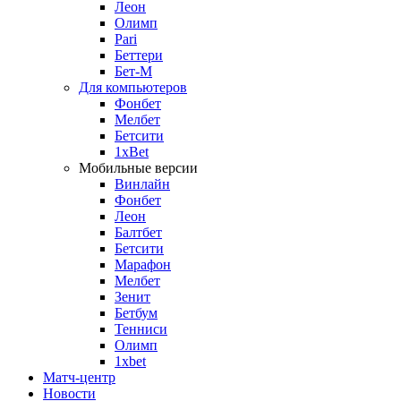
Леон
Олимп
Pari
Беттери
Бет-М
Для компьютеров
Фонбет
Мелбет
Бетсити
1xBet
Мобильные версии
Винлайн
Фонбет
Леон
Балтбет
Бетсити
Марафон
Мелбет
Зенит
Бетбум
Тенниси
Олимп
1xbet
Матч-центр
Новости