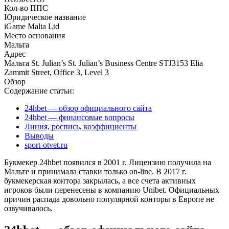
Кол-во ППС
Юридическое название
iGame Malta Ltd
Место основания
Мальта
Адрес
Мальта St. Julian’s St. Julian’s Business Centre STJ3153 Elia
Zammit Street, Office 3, Level 3
Обзор
Содержание статьи:
24hbet — обзор официального сайта
24hbet — финансовые вопросы
Линия, роспись, коэффициенты
Выводы
sport-otvet.ru
Букмекер 24hbet появился в 2001 г. Лицензию получила на
Мальте и принимала ставки только on-line. В 2017 г.
букмекерская контора закрылась, а все счета активных
игроков были перенесены в компанию Unibet. Официальных
причин распада довольно популярной конторы в Европе не
озвучивалось.