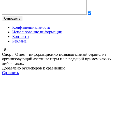
Конфиденциальность
Использование информации
Контакты
Реклама
18+
Спорт- Ответ - информационно-познавательный сервис, не
организовующий азартные игры и не ведущий примем каких-
либо ставок.
Добавлено букмекеров к сравнению
Сравнить