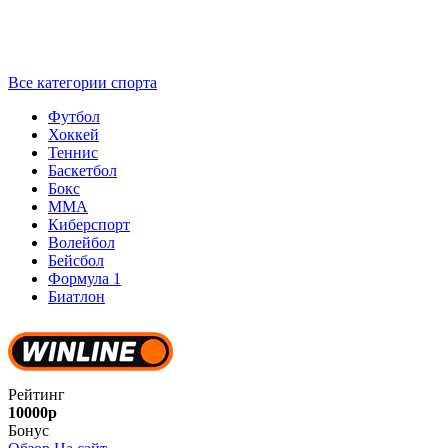
Все категории спорта
Футбол
Хоккей
Теннис
Баскетбол
Бокс
ММА
Киберспорт
Волейбол
Бейсбол
Формула 1
Биатлон
Рейтинг
10000р
Бонус