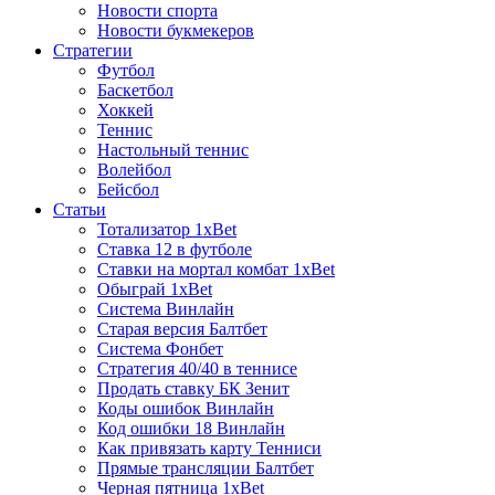
Новости спорта
Новости букмекеров
Стратегии
Футбол
Баскетбол
Хоккей
Теннис
Настольный теннис
Волейбол
Бейсбол
Статьи
Тотализатор 1хBet
Ставка 12 в футболе
Ставки на мортал комбат 1хBet
Обыграй 1хBet
Система Винлайн
Старая версия Балтбет
Система Фонбет
Стратегия 40/40 в теннисе
Продать ставку БК Зенит
Коды ошибок Винлайн
Код ошибки 18 Винлайн
Как привязать карту Тенниси
Прямые трансляции Балтбет
Черная пятница 1xBet