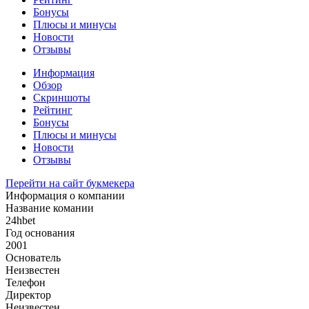
Бонусы
Плюсы и минусы
Новости
Отзывы
Информация
Обзор
Скриншоты
Рейтинг
Бонусы
Плюсы и минусы
Новости
Отзывы
Перейти на сайт букмекера
Информация о компании
Название комании
24hbet
Год основания
2001
Основатель
Неизвестен
Телефон
Директор
Неизвестен