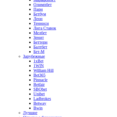
Олимпбет
Пари
Бетбум
Леон
Тенниси
Лига Ставок
Мелбет
Зенит
Беттери
Балтбет
Бет-М
Зарубежные
1xBet
1WIN
William Hill
Bet365
Pinnacle
Betfair
SBObet
Unibet
Ladbrokes
Betway
Bwin
Лучшие