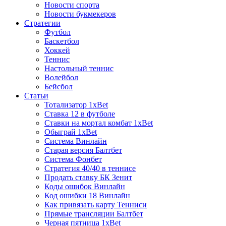
Новости спорта
Новости букмекеров
Стратегии
Футбол
Баскетбол
Хоккей
Теннис
Настольный теннис
Волейбол
Бейсбол
Статьи
Тотализатор 1хBet
Ставка 12 в футболе
Ставки на мортал комбат 1хBet
Обыграй 1хBet
Система Винлайн
Старая версия Балтбет
Система Фонбет
Стратегия 40/40 в теннисе
Продать ставку БК Зенит
Коды ошибок Винлайн
Код ошибки 18 Винлайн
Как привязать карту Тенниси
Прямые трансляции Балтбет
Черная пятница 1xBet