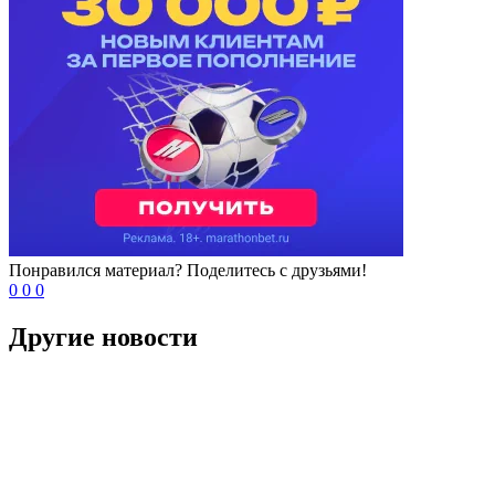
Понравился материал? Поделитесь с друзьями!
0
0
0
Другие новости