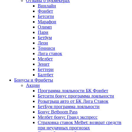
Отзывы о букмекерах
Винлайн
Фонбет
Бетсити
Марафон
Олимп
Пари
Бетбум
Леон
Тенниси
Лига ставок
Мелбет
Зенит
Беттери
Балтбет
Бонусы и Фрибеты
Акции
Программа лояльности БК Фонбет
Бетсити бонус программа лояльности
Розыгрыш авто от БК Лига Ставок
БетБум программа лояльности
Бонус Betboom Pass
Мелбет бонус Гранд экспресс
Страховка ставок Melbet: возврат средств
при неудачных прогнозах