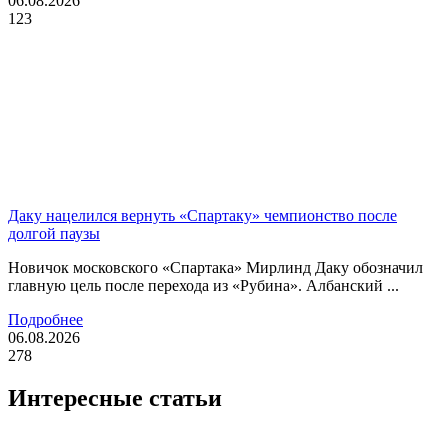
06.08.2026
123
Даку нацелился вернуть «Спартаку» чемпионство после
долгой паузы
Новичок московского «Спартака» Мирлинд Даку обозначил
главную цель после перехода из «Рубина». Албанский ...
Подробнее
06.08.2026
278
Интересные статьи