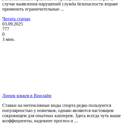
случае выявления нарушений служба безопасности вправе
применить ограничительные ...
Читать статью
03.09.2025
777
0
3 мин.
Линия хоккея в Винлайн
Ставки на интенсивные виды спорта редко пользуются
популярностью у новичков, однако являются настоящим
сокровищем для опытных капперов. Здесь всегда чуть выше
коэффициенты, надежнее прогноз и ...