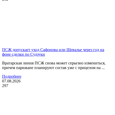
ПСЖ допускает уход Сафонова или Шевалье через год на
фоне сделки по Судзуки
Вратарская линия ПСЖ снова может серьезно измениться,
причем парижане планируют состав уже с прицелом на ...
Подробнее
07.08.2026
297