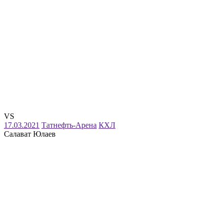
VS
17.03.2021
Татнефть-Арена
КХЛ
Салават Юлаев