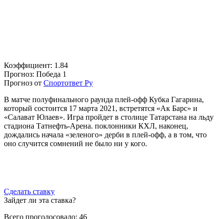
Коэффициент:
1.84
Прогноз:
Победа 1
Прогноз от
Спортответ Ру
В матче полуфинального раунда плей-офф Кубка Гагарина,
который состоится 17 марта 2021, встретятся «Ак Барс» и
«Салават Юлаев». Игра пройдет в столице Татарстана на льду
стадиона Татнефть-Арена. поклонники КХЛ, наконец,
дождались начала «зеленого» дерби в плей-офф, а в том, что
оно случится сомнений не было ни у кого.
Сделать ставку
Зайдет ли эта ставка?
Всего проголосовало:
46