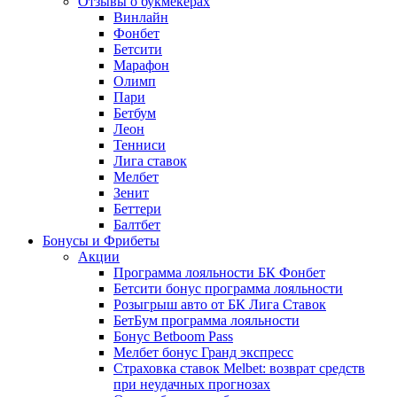
Отзывы о букмекерах
Винлайн
Фонбет
Бетсити
Марафон
Олимп
Пари
Бетбум
Леон
Тенниси
Лига ставок
Мелбет
Зенит
Беттери
Балтбет
Бонусы и Фрибеты
Акции
Программа лояльности БК Фонбет
Бетсити бонус программа лояльности
Розыгрыш авто от БК Лига Ставок
БетБум программа лояльности
Бонус Betboom Pass
Мелбет бонус Гранд экспресс
Страховка ставок Melbet: возврат средств
при неудачных прогнозах