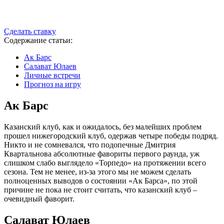
Сделать ставку
Содержание статьи:
Ак Барс
Салават Юлаев
Личные встречи
Прогноз на игру
Ак Барс
Казанский клуб, как и ожидалось, без малейших проблем
прошел нижегородский клуб, одержав четыре победы подряд.
Никто и не сомневался, что подопечные Дмитрия
Квартальнова абсолютные фавориты первого раунда, уж
слишком слабо выглядело «Торпедо» на протяжении всего
сезона. Тем не менее, из-за этого мы не можем сделать
полноценных выводов о состоянии «Ак Барса», по этой
причине не пока не стоит считать, что казанский клуб –
очевидный фаворит.
Салават Юлаев