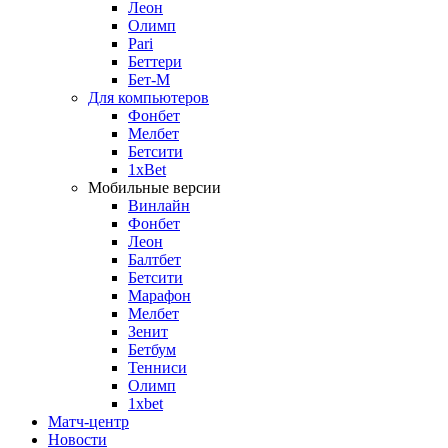
Леон
Олимп
Pari
Беттери
Бет-М
Для компьютеров
Фонбет
Мелбет
Бетсити
1xBet
Мобильные версии
Винлайн
Фонбет
Леон
Балтбет
Бетсити
Марафон
Мелбет
Зенит
Бетбум
Тенниси
Олимп
1xbet
Матч-центр
Новости