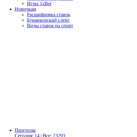
Игры 1xBet
Новичкам
Расшифровка ставок
Букмекерский сленг
Виды ставок на спорт
Прогнозы
Сегодня:
14
| Все:
23293