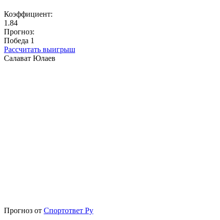
Коэффициент:
1.84
Прогноз:
Победа 1
Рассчитать выигрыш
Салават Юлаев
Прогноз от
Спортответ Ру