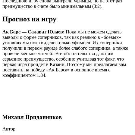
Последнюю игру снова выиграли уфимцы, но на этот раз
преимущество в счете было минимальным (3:2).
Прогноз на игру
Ак Барс — Салават Юлаев:
Пока мы не можем сделать
выводы о форме соперников, так как реально в «боевых»
условиях мы пока видели только уфимцев. Их соперники
получили в первом раунде более слабого соперника, а также
провели меньше матчей. Эти обстоятельства дают им
серьезное преимущество, особенно учитывая тот факт, что
первая игра пройдет в Казани. Поэтому мы предлагаем вам
поставить на победу «Ак Барса» в основное время с
коэффициентом 1.84.
Михаил Приданников
Автор