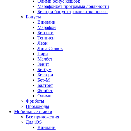
Олимп бонус кешбэк
Марафонбет программа лояльности
Беттери бонус страховка экспресса
Бонусы
Винлайн
Марафон
Бетсити
Тенниси
Леон
Лига Ставок
Пари
Мелбет
Зенит
Бетбум
Беттери
Бет-М
Балтбет
Фонбет
Олимп
Фрибеты
Промокоды
Мобильные ставки
Все приложения
Для iOS
Винлайн