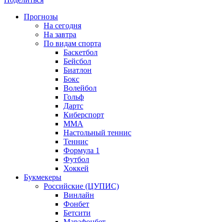
Прогнозы
На сегодня
На завтра
По видам спорта
Баскетбол
Бейсбол
Биатлон
Бокс
Волейбол
Гольф
Дартс
Киберспорт
ММА
Настольный теннис
Теннис
Формула 1
Футбол
Хоккей
Букмекеры
Российские (ЦУПИС)
Винлайн
Фонбет
Бетсити
Марафонбет