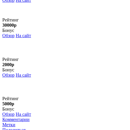
Обзор
На сайт
Рейтинг
30000р
Бонус
Обзор
На сайт
Рейтинг
2000р
Бонус
Обзор
На сайт
Рейтинг
5000р
Бонус
Обзор
На сайт
Комментарии
Метки
Поделиться