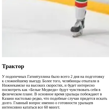
Трактор
У подопечных Гатиятуллина было всего 2 дня на подготовку
к сложнейшему выезду. Более того, челябинцы откатали в
Нижнекамске на высоких скоростях, и будет интересно
посмотреть как «Белые Медведи» будут чувствовать себя в
физическом плане. В основное время уральцы побеждают в
Казани настолько редко, что подобные случаи придется искать
долго. Главный вопрос именно о готовности уральцев
интенсивно кататься все 60 минут.