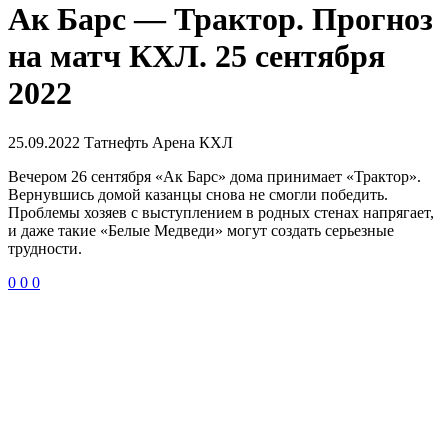
Ак Барс — Трактор. Прогноз
на матч КХЛ. 25 сентября
2022
25.09.2022
Татнефть Арена
КХЛ
Вечером 26 сентября «Ак Барс» дома принимает «Трактор».
Вернувшись домой казанцы снова не смогли победить.
Проблемы хозяев с выступлением в родных стенах напрягает,
и даже такие «Белые Медведи» могут создать серьезные
трудности.
0
0
0