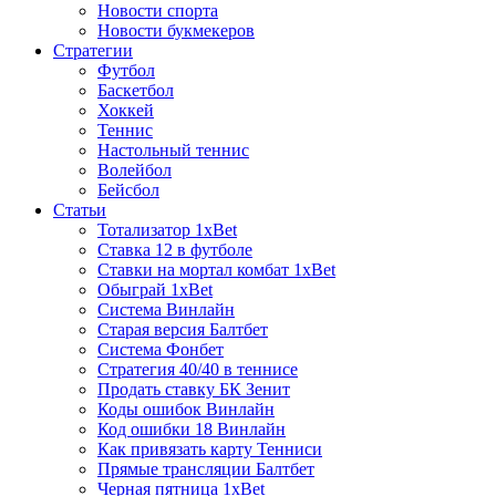
Новости спорта
Новости букмекеров
Стратегии
Футбол
Баскетбол
Хоккей
Теннис
Настольный теннис
Волейбол
Бейсбол
Статьи
Тотализатор 1хBet
Ставка 12 в футболе
Ставки на мортал комбат 1хBet
Обыграй 1хBet
Система Винлайн
Старая версия Балтбет
Система Фонбет
Стратегия 40/40 в теннисе
Продать ставку БК Зенит
Коды ошибок Винлайн
Код ошибки 18 Винлайн
Как привязать карту Тенниси
Прямые трансляции Балтбет
Черная пятница 1xBet