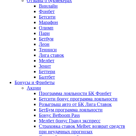
Отзывы о букмекерах
Винлайн
Фонбет
Бетсити
Марафон
Олимп
Пари
Бетбум
Леон
Тенниси
Лига ставок
Мелбет
Зенит
Беттери
Балтбет
Бонусы и Фрибеты
Акции
Программа лояльности БК Фонбет
Бетсити бонус программа лояльности
Розыгрыш авто от БК Лига Ставок
БетБум программа лояльности
Бонус Betboom Pass
Мелбет бонус Гранд экспресс
Страховка ставок Melbet: возврат средств
при неудачных прогнозах