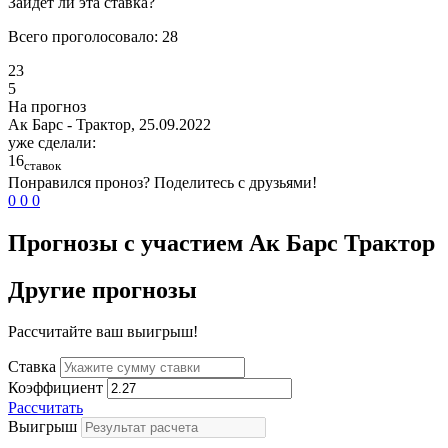
Зайдет ли эта ставка?
Всего проголосовало:
28
23
5
На прогноз
Ак Барс - Трактор, 25.09.2022
уже сделали:
16
ставок
Понравился проноз? Поделитесь с друзьями!
0
0
0
Прогнозы с участием
Ак Барс
Трактор
Другие прогнозы
Рассчитайте ваш выигрыш!
Ставка
Коэффициент
Рассчитать
Выигрыш