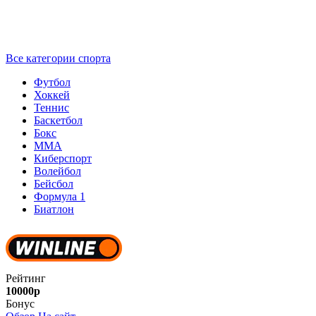
Все категории спорта
Футбол
Хоккей
Теннис
Баскетбол
Бокс
ММА
Киберспорт
Волейбол
Бейсбол
Формула 1
Биатлон
Рейтинг
10000р
Бонус