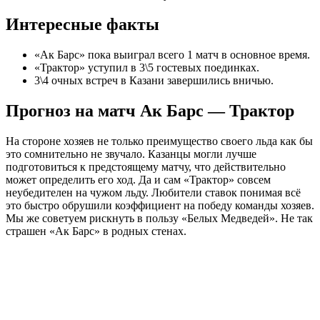
Интересные факты
«Ак Барс» пока выиграл всего 1 матч в основное время.
«Трактор» уступил в 3\5 гостевых поединках.
3\4 очных встреч в Казани завершились вничью.
Прогноз на матч Ак Барс — Трактор
На стороне хозяев не только преимущество своего льда как бы
это сомнительно не звучало. Казанцы могли лучше
подготовиться к предстоящему матчу, что действительно
может определить его ход. Да и сам «Трактор» совсем
неубедителен на чужом льду. Любители ставок понимая всё
это быстро обрушили коэффициент на победу команды хозяев.
Мы же советуем рискнуть в пользу «Белых Медведей». Не так
страшен «Ак Барс» в родных стенах.