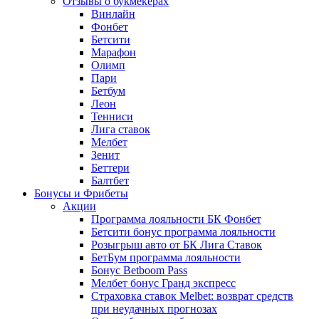
Отзывы о букмекерах
Винлайн
Фонбет
Бетсити
Марафон
Олимп
Пари
Бетбум
Леон
Тенниси
Лига ставок
Мелбет
Зенит
Беттери
Балтбет
Бонусы и Фрибеты
Акции
Программа лояльности БК Фонбет
Бетсити бонус программа лояльности
Розыгрыш авто от БК Лига Ставок
БетБум программа лояльности
Бонус Betboom Pass
Мелбет бонус Гранд экспресс
Страховка ставок Melbet: возврат средств
при неудачных прогнозах