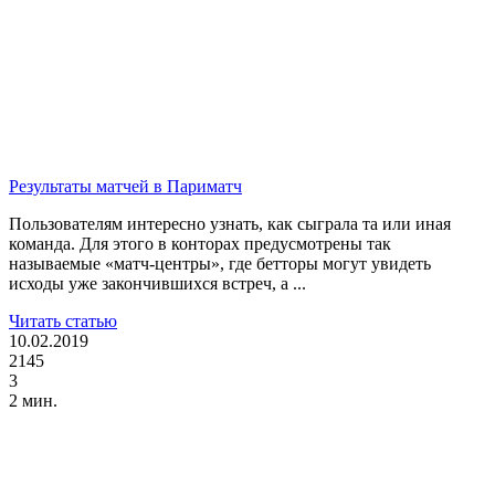
Результаты матчей в Париматч
Пользователям интересно узнать, как сыграла та или иная
команда. Для этого в конторах предусмотрены так
называемые «матч-центры», где бетторы могут увидеть
исходы уже закончившихся встреч, а ...
Читать статью
10.02.2019
2145
3
2 мин.