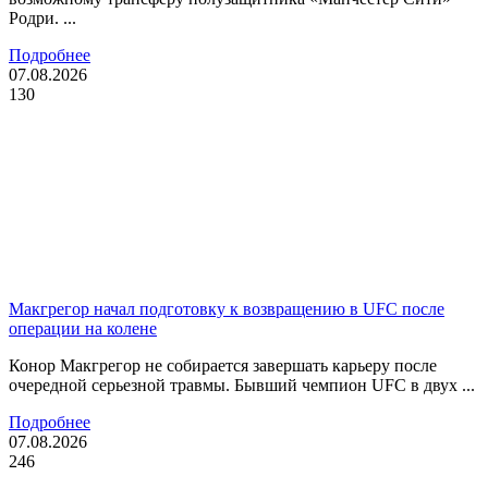
Родри. ...
Подробнее
07.08.2026
130
Макгрегор начал подготовку к возвращению в UFC после
операции на колене
Конор Макгрегор не собирается завершать карьеру после
очередной серьезной травмы. Бывший чемпион UFC в двух ...
Подробнее
07.08.2026
246