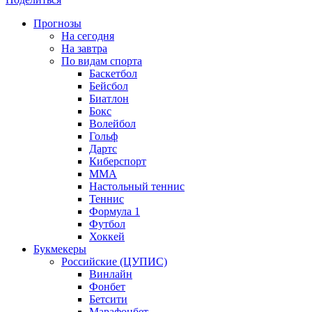
Прогнозы
На сегодня
На завтра
По видам спорта
Баскетбол
Бейсбол
Биатлон
Бокс
Волейбол
Гольф
Дартс
Киберспорт
ММА
Настольный теннис
Теннис
Формула 1
Футбол
Хоккей
Букмекеры
Российские (ЦУПИС)
Винлайн
Фонбет
Бетсити
Марафонбет