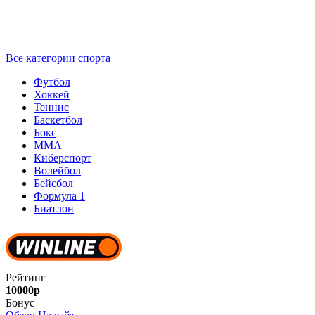
Все категории спорта
Футбол
Хоккей
Теннис
Баскетбол
Бокс
ММА
Киберспорт
Волейбол
Бейсбол
Формула 1
Биатлон
Рейтинг
10000р
Бонус