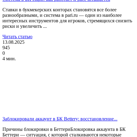
Ставки в букмекерских конторах становятся все более
разнообразными, и система в pari.ru — один из наиболее
интересных инструментов для игроков, стремящихся снизить
риски и увеличить ...
Читать статью
13.08.2025
945
0
4 мин.
Заблокировали аккаунт в БК Bettery: восстановление...
Причины блокировки в БеттериБлокировка аккаунта в БК
Беттери — ситуация, с которой сталкиваются некоторые