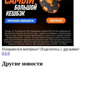
Понравился материал? Поделитесь с друзьями!
0
0
0
Другие новости