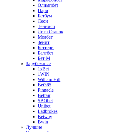
Олимпбет
Пари
Бетбум
Леон
Тенниси
Лига Ставок
Мелбет
Зенит
Беттери
Балтбет
Бет-М
Зарубежные
1xBet
1WIN
William Hill
Bet365
Pinnacle
Betfair
SBObet
Unibet
Ladbrokes
Betway
Bwin
Лучшие