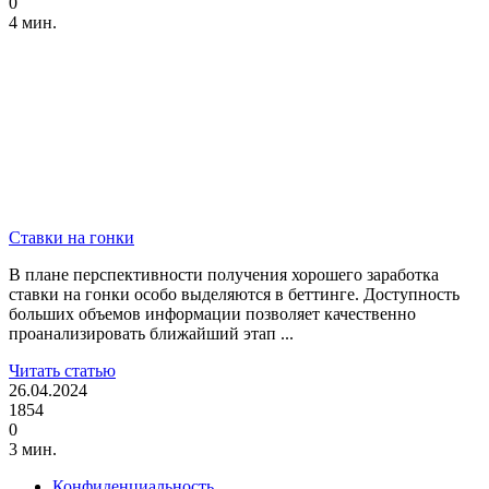
0
4 мин.
Ставки на гонки
В плане перспективности получения хорошего заработка
ставки на гонки особо выделяются в беттинге. Доступность
больших объемов информации позволяет качественно
проанализировать ближайший этап ...
Читать статью
26.04.2024
1854
0
3 мин.
Конфиденциальность