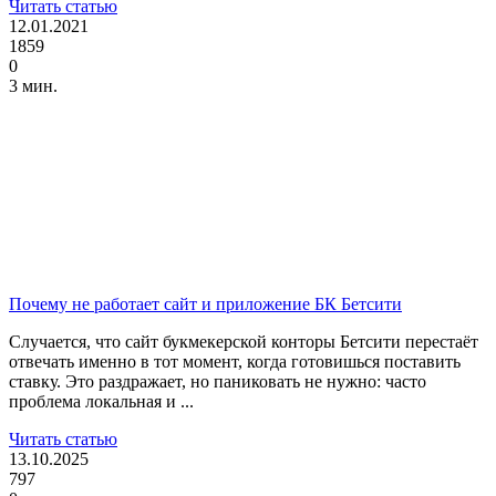
Читать статью
12.01.2021
1859
0
3 мин.
Почему не работает сайт и приложение БК Бетсити
Случается, что сайт букмекерской конторы Бетсити перестаёт
отвечать именно в тот момент, когда готовишься поставить
ставку. Это раздражает, но паниковать не нужно: часто
проблема локальная и ...
Читать статью
13.10.2025
797