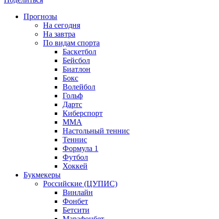
Прогнозы
На сегодня
На завтра
По видам спорта
Баскетбол
Бейсбол
Биатлон
Бокс
Волейбол
Гольф
Дартс
Киберспорт
ММА
Настольный теннис
Теннис
Формула 1
Футбол
Хоккей
Букмекеры
Российские (ЦУПИС)
Винлайн
Фонбет
Бетсити
Марафонбет