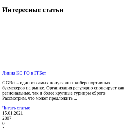
Интересные статьи
Линия КС ГО в ГГБет
GGBet – один из самых популярных киберспортивных
букмекеров на рынке. Организация регулярно спонсирует как
региональные, так и более крупные турниры eSports.
Рассмотрим, что может предложить ...
Читать статью
15.01.2021
2807
0