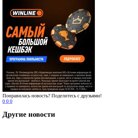
Понравилась новость? Поделитесь с друзьями!
0
0
0
Другие новости