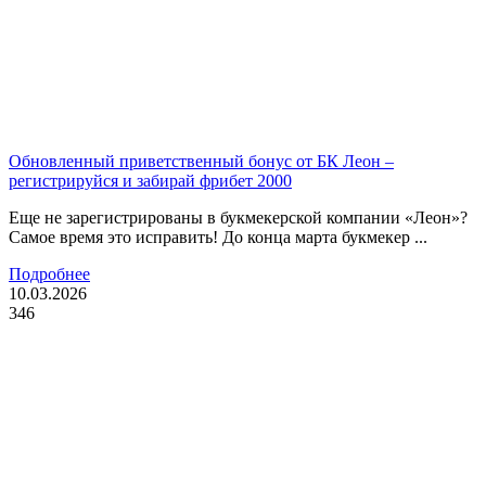
Обновленный приветственный бонус от БК Леон –
регистрируйся и забирай фрибет 2000
Еще не зарегистрированы в букмекерской компании «Леон»?
Самое время это исправить! До конца марта букмекер ...
Подробнее
10.03.2026
346