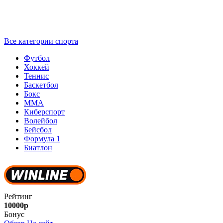
Все категории спорта
Футбол
Хоккей
Теннис
Баскетбол
Бокс
ММА
Киберспорт
Волейбол
Бейсбол
Формула 1
Биатлон
Рейтинг
10000р
Бонус