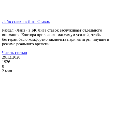
Лайв ставки в Лига Ставок
Раздел «Лайв» в БК Лига ставок заслуживает отдельного
внимания. Контора приложила максимум усилий, чтобы
беттерам было комфортно заключать пари на игры, идущие в
режиме реального времени. ...
Читать статью
29.12.2020
1926
0
2 мин.