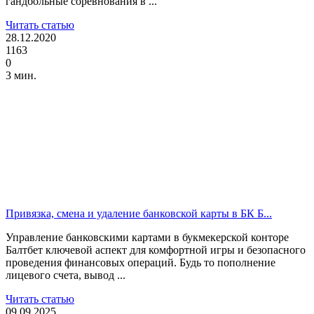
гандбольные соревнования в ...
Читать статью
28.12.2020
1163
0
3 мин.
Привязка, смена и удаление банковской карты в БК Б...
Управление банковскими картами в букмекерской конторе
Балтбет ключевой аспект для комфортной игры и безопасного
проведения финансовых операций. Будь то пополнение
лицевого счета, вывод ...
Читать статью
09.09.2025