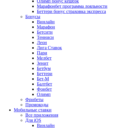
Олимп бонус кешбэк
Марафонбет программа лояльности
Беттери бонус страховка экспресса
Бонусы
Винлайн
Марафон
Бетсити
Тенниси
Леон
Лига Ставок
Пари
Мелбет
Зенит
Бетбум
Беттери
Бет-М
Балтбет
Фонбет
Олимп
Фрибеты
Промокоды
Мобильные ставки
Все приложения
Для iOS
Винлайн