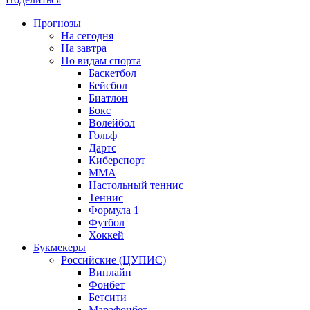
Прогнозы
На сегодня
На завтра
По видам спорта
Баскетбол
Бейсбол
Биатлон
Бокс
Волейбол
Гольф
Дартс
Киберспорт
ММА
Настольный теннис
Теннис
Формула 1
Футбол
Хоккей
Букмекеры
Российские (ЦУПИС)
Винлайн
Фонбет
Бетсити
Марафонбет