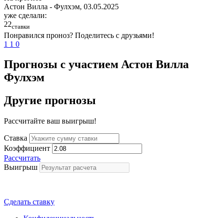
Астон Вилла - Фулхэм, 03.05.2025
уже сделали:
22
ставки
Понравился проноз? Поделитесь с друзьями!
1
1
0
Прогнозы с участием
Астон Вилла
Фулхэм
Другие прогнозы
Рассчитайте ваш выигрыш!
Ставка
Коэффициент
Рассчитать
Выигрыш
Сделать ставку