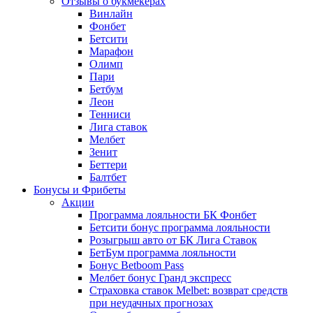
Отзывы о букмекерах
Винлайн
Фонбет
Бетсити
Марафон
Олимп
Пари
Бетбум
Леон
Тенниси
Лига ставок
Мелбет
Зенит
Беттери
Балтбет
Бонусы и Фрибеты
Акции
Программа лояльности БК Фонбет
Бетсити бонус программа лояльности
Розыгрыш авто от БК Лига Ставок
БетБум программа лояльности
Бонус Betboom Pass
Мелбет бонус Гранд экспресс
Страховка ставок Melbet: возврат средств
при неудачных прогнозах