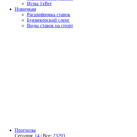
Игры 1xBet
Новичкам
Расшифровка ставок
Букмекерский сленг
Виды ставок на спорт
Прогнозы
Сегодня:
14
| Все:
23293