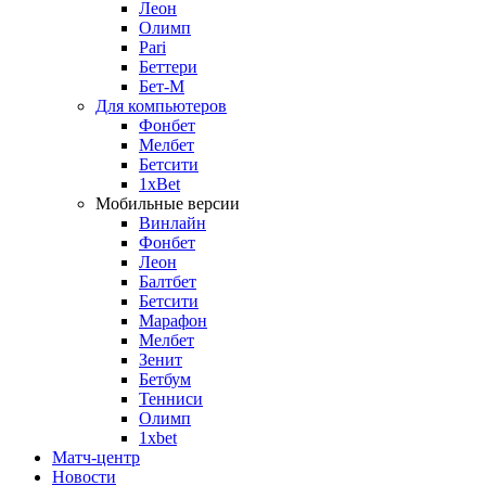
Леон
Олимп
Pari
Беттери
Бет-М
Для компьютеров
Фонбет
Мелбет
Бетсити
1xBet
Мобильные версии
Винлайн
Фонбет
Леон
Балтбет
Бетсити
Марафон
Мелбет
Зенит
Бетбум
Тенниси
Олимп
1xbet
Матч-центр
Новости