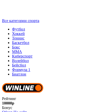
Все категории спорта
Футбол
Хоккей
Теннис
Баскетбол
Бокс
ММА
Киберспорт
Волейбол
Бейсбол
Формула 1
Биатлон
Рейтинг
10000р
Бонус