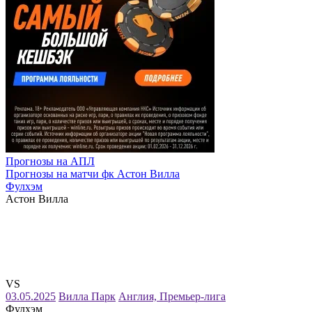
Прогнозы на АПЛ
Прогнозы на матчи фк Астон Вилла
Фулхэм
Астон Вилла
VS
03.05.2025
Вилла Парк
Англия, Премьер-лига
Фулхэм