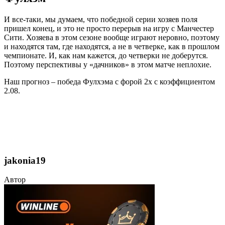
И все-таки, мы думаем, что победной серии хозяев поля
пришел конец, и это не просто перерыв на игру с Манчестер
Сити. Хозяева в этом сезоне вообще играют неровно, поэтому
и находятся там, где находятся, а не в четверке, как в прошлом
чемпионате. И, как нам кажется, до четверки не доберутся.
Поэтому перспективы у «дачников» в этом матче неплохие.
Наш прогноз – победа Фулхэма с форой 2х с коэффициентом
2.08.
jakonia19
Автор