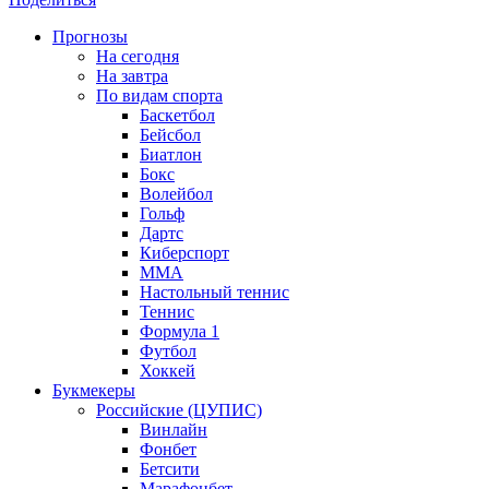
Прогнозы
На сегодня
На завтра
По видам спорта
Баскетбол
Бейсбол
Биатлон
Бокс
Волейбол
Гольф
Дартс
Киберспорт
ММА
Настольный теннис
Теннис
Формула 1
Футбол
Хоккей
Букмекеры
Российские (ЦУПИС)
Винлайн
Фонбет
Бетсити
Марафонбет