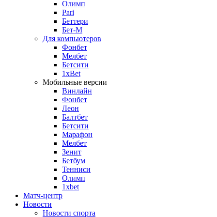
Олимп
Pari
Беттери
Бет-М
Для компьютеров
Фонбет
Мелбет
Бетсити
1xBet
Мобильные версии
Винлайн
Фонбет
Леон
Балтбет
Бетсити
Марафон
Мелбет
Зенит
Бетбум
Тенниси
Олимп
1xbet
Матч-центр
Новости
Новости спорта