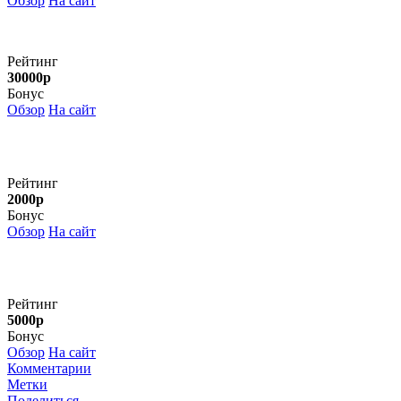
Обзор
На сайт
Рейтинг
30000р
Бонус
Обзор
На сайт
Рейтинг
2000р
Бонус
Обзор
На сайт
Рейтинг
5000р
Бонус
Обзор
На сайт
Комментарии
Метки
Поделиться