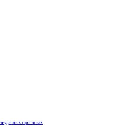
 неудачных прогнозах