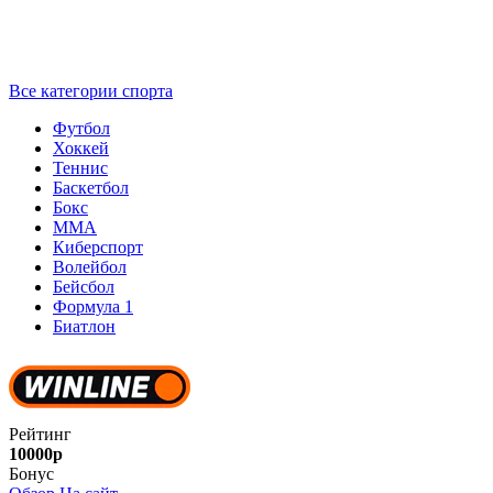
Все категории спорта
Футбол
Хоккей
Теннис
Баскетбол
Бокс
ММА
Киберспорт
Волейбол
Бейсбол
Формула 1
Биатлон
Рейтинг
10000р
Бонус