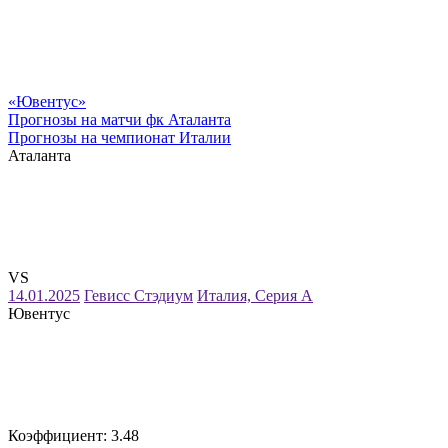
«Ювентус»
Прогнозы на матчи фк Аталанта
Прогнозы на чемпионат Италии
Аталанта
VS
14.01.2025
Гевисс Стэдиум
Италия, Серия А
Ювентус
Коэффициент:
3.48