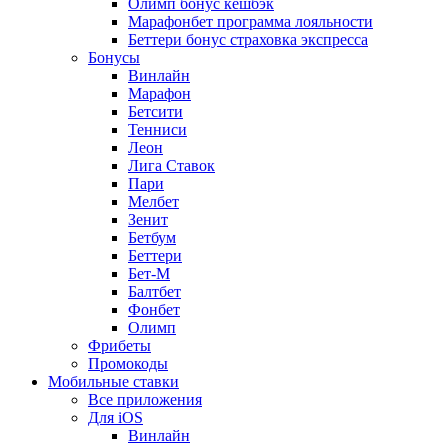
Олимп бонус кешбэк
Марафонбет программа лояльности
Беттери бонус страховка экспресса
Бонусы
Винлайн
Марафон
Бетсити
Тенниси
Леон
Лига Ставок
Пари
Мелбет
Зенит
Бетбум
Беттери
Бет-М
Балтбет
Фонбет
Олимп
Фрибеты
Промокоды
Мобильные ставки
Все приложения
Для iOS
Винлайн