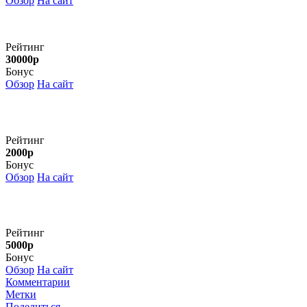
Обзор
На сайт
Рейтинг
30000р
Бонус
Обзор
На сайт
Рейтинг
2000р
Бонус
Обзор
На сайт
Рейтинг
5000р
Бонус
Обзор
На сайт
Комментарии
Метки
Поделиться