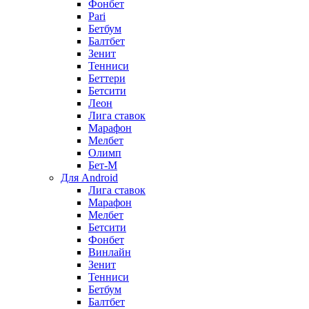
Фонбет
Pari
Бетбум
Балтбет
Зенит
Тенниси
Беттери
Бетсити
Леон
Лига ставок
Марафон
Мелбет
Олимп
Бет-М
Для Android
Лига ставок
Марафон
Мелбет
Бетсити
Фонбет
Винлайн
Зенит
Тенниси
Бетбум
Балтбет