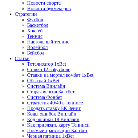
Новости спорта
Новости букмекеров
Стратегии
Футбол
Баскетбол
Хоккей
Теннис
Настольный теннис
Волейбол
Бейсбол
Статьи
Тотализатор 1хBet
Ставка 12 в футболе
Ставки на мортал комбат 1хBet
Обыграй 1хBet
Система Винлайн
Старая версия Балтбет
Система Фонбет
Стратегия 40/40 в теннисе
Продать ставку БК Зенит
Коды ошибок Винлайн
Код ошибки 18 Винлайн
Как привязать карту Тенниси
Прямые трансляции Балтбет
Черная пятница 1xBet