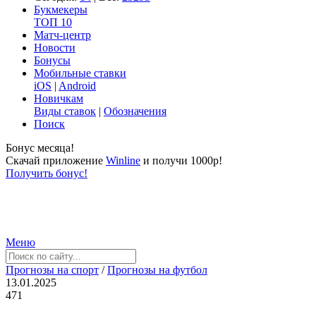
Букмекеры
ТОП 10
Матч-центр
Новости
Бонусы
Мобильные ставки
iOS
|
Android
Новичкам
Виды ставок
|
Обозначения
Поиск
Бонус месяца!
Скачай приложение
Winline
и получи 1000р!
Получить бонус!
Меню
Прогнозы на спорт
/
Прогнозы на футбол
13.01.2025
471