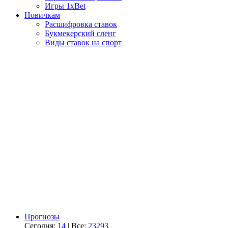
Игры 1xBet
Новичкам
Расшифровка ставок
Букмекерский сленг
Виды ставок на спорт
Прогнозы
Сегодня:
14
| Все:
23293