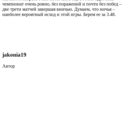
чемпионат очень ровно, без поражений и почти без побед –
две трети матчей завершая вничью. Думаем, что ничья –
наиболее вероятный исход и этой игры. Берем ее за 3.48.
jakonia19
Автор