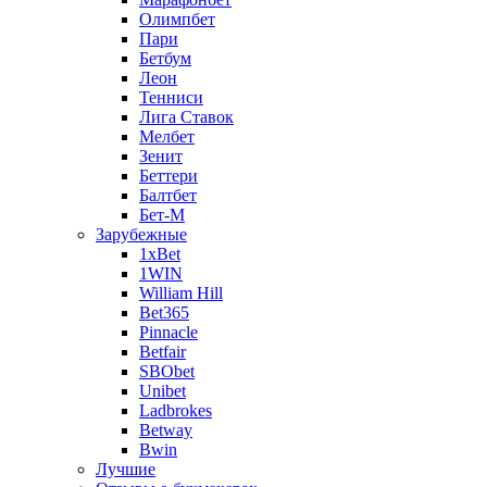
Олимпбет
Пари
Бетбум
Леон
Тенниси
Лига Ставок
Мелбет
Зенит
Беттери
Балтбет
Бет-М
Зарубежные
1xBet
1WIN
William Hill
Bet365
Pinnacle
Betfair
SBObet
Unibet
Ladbrokes
Betway
Bwin
Лучшие