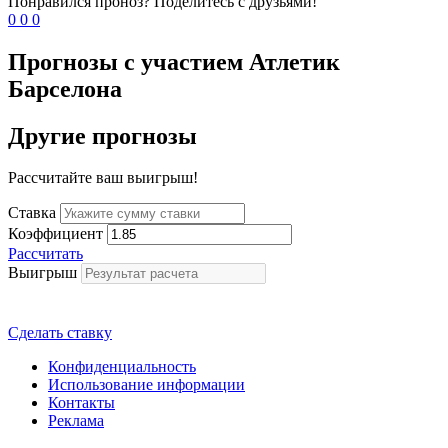
Понравился проноз? Поделитесь с друзьями!
0
0
0
Прогнозы с участием
Атлетик
Барселона
Другие прогнозы
Рассчитайте ваш выигрыш!
Ставка
Коэффициент
Рассчитать
Выигрыш
Сделать ставку
Конфиденциальность
Использование информации
Контакты
Реклама