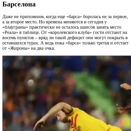
Барселона
Даже не припомним, когда еще «барса» боролась не за первое,
а за второе место. Но времена меняются и сегодня у
«блауграны» практически не осталось шансов занять место
«Реала» в таблице. От «королевского клуба» гости отстают на
восемь пунктов – вряд ли такой дефицит они могут покрыть в
оставшихся турах. А ведь пока «барса» только третья и отстает
от «Жироны» на два очка.