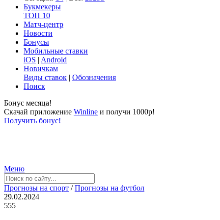
Букмекеры
ТОП 10
Матч-центр
Новости
Бонусы
Мобильные ставки
iOS
|
Android
Новичкам
Виды ставок
|
Обозначения
Поиск
Бонус месяца!
Скачай приложение
Winline
и получи 1000р!
Получить бонус!
Меню
Прогнозы на спорт
/
Прогнозы на футбол
29.02.2024
555