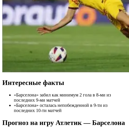
Интересные факты
«Барселона» забил как минимум 2 гола в 8-ми из
последних 9-ми матчей
«Барселона» осталась непобежденной в 9-ти из
последних 10-ти матчей
Прогноз на игру Атлетик — Барселона