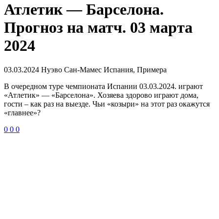
Атлетик — Барселона.
Прогноз на матч. 03 марта
2024
03.03.2024
Нуэво Сан-Мамес
Испания, Примера
В очередном туре чемпионата Испании 03.03.2024. играют
«Атлетик» — «Барселона». Хозяева здорово играют дома,
гости – как раз на выезде. Чьи «козыри» на этот раз окажутся
«главнее»?
0
0
0