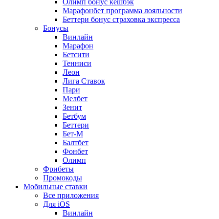
Олимп бонус кешбэк
Марафонбет программа лояльности
Беттери бонус страховка экспресса
Бонусы
Винлайн
Марафон
Бетсити
Тенниси
Леон
Лига Ставок
Пари
Мелбет
Зенит
Бетбум
Беттери
Бет-М
Балтбет
Фонбет
Олимп
Фрибеты
Промокоды
Мобильные ставки
Все приложения
Для iOS
Винлайн