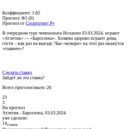
Коэффициент:
1.85
Прогноз:
Ф2 (0)
Прогноз от
Спортответ Ру
В очередном туре чемпионата Испании 03.03.2024. играют
«Атлетик» — «Барселона». Хозяева здорово играют дома,
гости – как раз на выезде. Чьи «козыри» на этот раз окажутся
«главнее»?
Сделать ставку
Зайдет ли эта ставка?
Всего проголосовало:
26
23
3
На прогноз
Атлетик - Барселона, 03.03.2024
уже сделали:
14
ставок