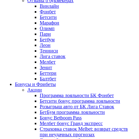
Отзывы о букмекерах
Винлайн
Фонбет
Бетсити
Марафон
Олимп
Пари
Бетбум
Леон
Тенниси
Лига ставок
Мелбет
Зенит
Беттери
Балтбет
Бонусы и Фрибеты
Акции
Программа лояльности БК Фонбет
Бетсити бонус программа лояльности
Розыгрыш авто от БК Лига Ставок
БетБум программа лояльности
Бонус Betboom Pass
Мелбет бонус Гранд экспресс
Страховка ставок Melbet: возврат средств
при неудачных прогнозах