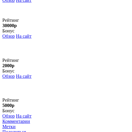
Обзор
На сайт
Рейтинг
30000р
Бонус
Обзор
На сайт
Рейтинг
2000р
Бонус
Обзор
На сайт
Рейтинг
5000р
Бонус
Обзор
На сайт
Комментарии
Метки
Поделиться