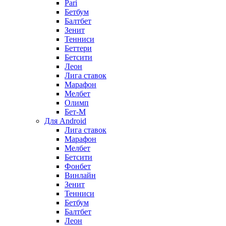
Pari
Бетбум
Балтбет
Зенит
Тенниси
Беттери
Бетсити
Леон
Лига ставок
Марафон
Мелбет
Олимп
Бет-М
Для Android
Лига ставок
Марафон
Мелбет
Бетсити
Фонбет
Винлайн
Зенит
Тенниси
Бетбум
Балтбет
Леон