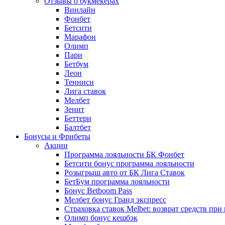
Отзывы о букмекерах
Винлайн
Фонбет
Бетсити
Марафон
Олимп
Пари
Бетбум
Леон
Тенниси
Лига ставок
Мелбет
Зенит
Беттери
Балтбет
Бонусы и Фрибеты
Акции
Программа лояльности БК Фонбет
Бетсити бонус программа лояльности
Розыгрыш авто от БК Лига Ставок
БетБум программа лояльности
Бонус Betboom Pass
Мелбет бонус Гранд экспресс
Страховка ставок Melbet: возврат средств при
Олимп бонус кешбэк