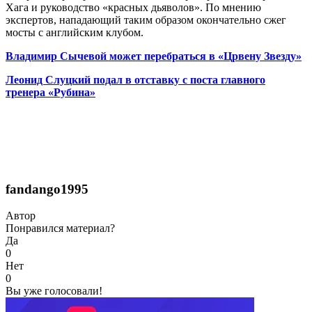
Хага и руководство «красных дьяволов». По мнению
экспертов, нападающий таким образом окончательно сжег
мосты с английским клубом.
Владимир Сычевой может перебраться в «Црвену Звезду»
Леонид Слуцкий подал в отставку с поста главного
тренера «Рубина»
fandango1995
Автор
Понравился материал?
Да
0
Нет
0
Вы уже голосовали!