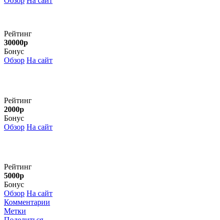
Обзор
На сайт
Рейтинг
30000р
Бонус
Обзор
На сайт
Рейтинг
2000р
Бонус
Обзор
На сайт
Рейтинг
5000р
Бонус
Обзор
На сайт
Комментарии
Метки
Поделиться