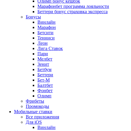
Олимп бонус кешбэк
Марафонбет программа лояльности
Беттери бонус страховка экспресса
Бонусы
Винлайн
Марафон
Бетсити
Тенниси
Леон
Лига Ставок
Пари
Мелбет
Зенит
Бетбум
Беттери
Бет-М
Балтбет
Фонбет
Олимп
Фрибеты
Промокоды
Мобильные ставки
Все приложения
Для iOS
Винлайн