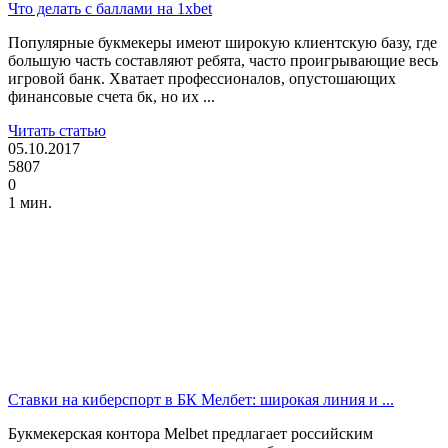
Что делать с баллами на 1xbet
Популярные букмекеры имеют широкую клиентскую базу, где
большую часть составляют ребята, часто проигрывающие весь
игровой банк. Хватает профессионалов, опустошающих
финансовые счета бк, но их ...
Читать статью
05.10.2017
5807
0
1 мин.
Ставки на киберспорт в БК Мелбет: широкая линия и ...
Букмекерская контора Melbet предлагает российским