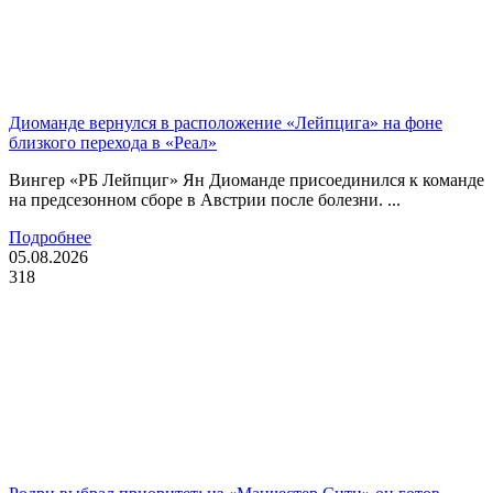
Диоманде вернулся в расположение «Лейпцига» на фоне
близкого перехода в «Реал»
Вингер «РБ Лейпциг» Ян Диоманде присоединился к команде
на предсезонном сборе в Австрии после болезни. ...
Подробнее
05.08.2026
318