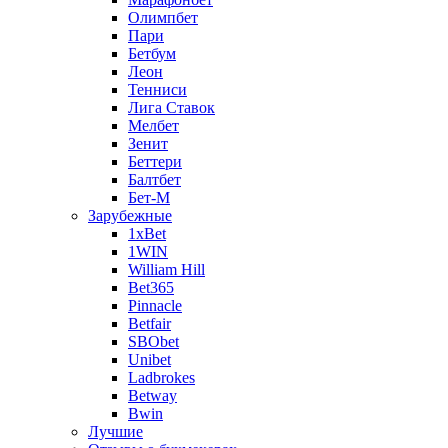
Олимпбет
Пари
Бетбум
Леон
Тенниси
Лига Ставок
Мелбет
Зенит
Беттери
Балтбет
Бет-М
Зарубежные
1xBet
1WIN
William Hill
Bet365
Pinnacle
Betfair
SBObet
Unibet
Ladbrokes
Betway
Bwin
Лучшие