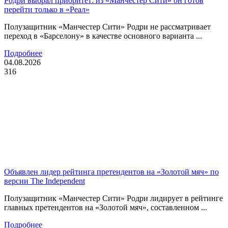
Родри выбрал приоритет: из «Манчестер Сити» он готов
перейти только в «Реал»
Полузащитник «Манчестер Сити» Родри не рассматривает
переход в «Барселону» в качестве основного варианта ...
Подробнее
04.08.2026
316
Объявлен лидер рейтинга претендентов на «Золотой мяч» по
версии The Independent
Полузащитник «Манчестер Сити» Родри лидирует в рейтинге
главных претендентов на «Золотой мяч», составленном ...
Подробнее