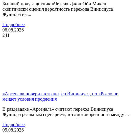
Бывший полузащитник «Челси» Джон Оби Микел
скептически оценил вероятность перехода Винисиуса
Жуниора из ...
Подробнее
06.08.2026
241
«Арсенал» поверил в трансфер Винисиуса, но «Реал» не
меняет условия продления
В раздевалке «Арсенала» считают переход Винисиуса
Жуниора реальным сценарием, хотя договоренности между ...
Подробнее
05.08.2026