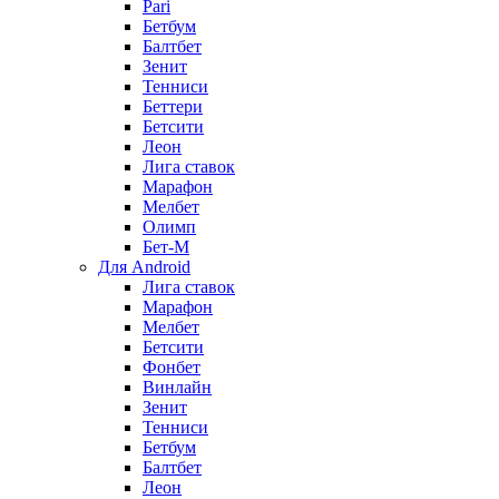
Pari
Бетбум
Балтбет
Зенит
Тенниси
Беттери
Бетсити
Леон
Лига ставок
Марафон
Мелбет
Олимп
Бет-М
Для Android
Лига ставок
Марафон
Мелбет
Бетсити
Фонбет
Винлайн
Зенит
Тенниси
Бетбум
Балтбет
Леон