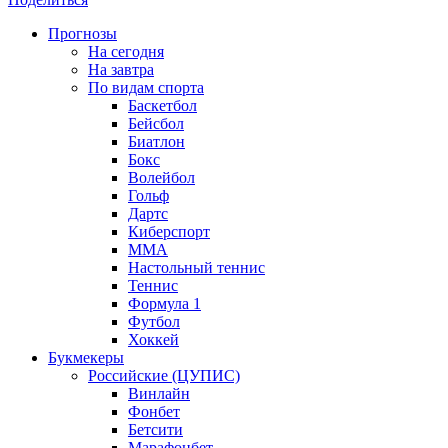
Прогнозы
На сегодня
На завтра
По видам спорта
Баскетбол
Бейсбол
Биатлон
Бокс
Волейбол
Гольф
Дартс
Киберспорт
ММА
Настольный теннис
Теннис
Формула 1
Футбол
Хоккей
Букмекеры
Российские (ЦУПИС)
Винлайн
Фонбет
Бетсити
Марафонбет