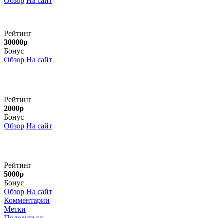
Обзор
На сайт
Рейтинг
30000р
Бонус
Обзор
На сайт
Рейтинг
2000р
Бонус
Обзор
На сайт
Рейтинг
5000р
Бонус
Обзор
На сайт
Комментарии
Метки
Поделиться