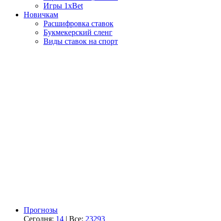
Игры 1xBet
Новичкам
Расшифровка ставок
Букмекерский сленг
Виды ставок на спорт
Прогнозы
Сегодня:
14
| Все:
23293