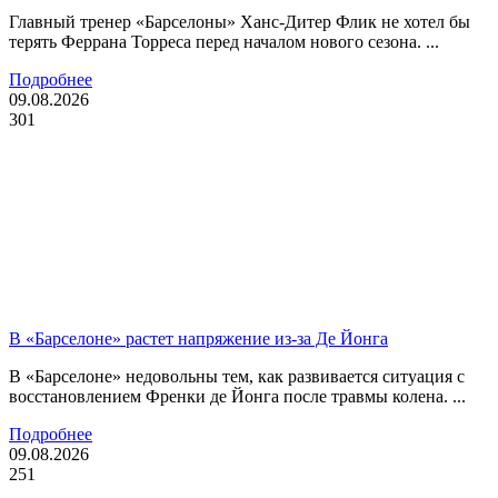
Главный тренер «Барселоны» Ханс-Дитер Флик не хотел бы
терять Феррана Торреса перед началом нового сезона. ...
Подробнее
09.08.2026
301
В «Барселоне» растет напряжение из-за Де Йонга
В «Барселоне» недовольны тем, как развивается ситуация с
восстановлением Френки де Йонга после травмы колена. ...
Подробнее
09.08.2026
251