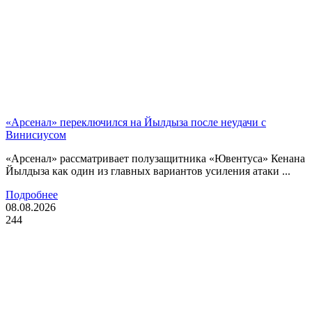
«Арсенал» переключился на Йылдыза после неудачи с
Винисиусом
«Арсенал» рассматривает полузащитника «Ювентуса» Кенана
Йылдыза как один из главных вариантов усиления атаки ...
Подробнее
08.08.2026
244