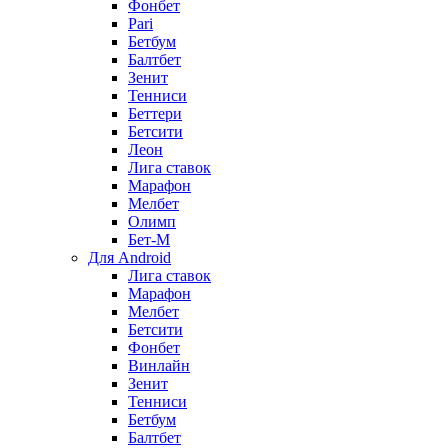
Фонбет
Pari
Бетбум
Балтбет
Зенит
Тенниси
Беттери
Бетсити
Леон
Лига ставок
Марафон
Мелбет
Олимп
Бет-М
Для Android
Лига ставок
Марафон
Мелбет
Бетсити
Фонбет
Винлайн
Зенит
Тенниси
Бетбум
Балтбет