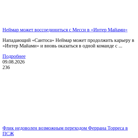
Неймар может воссоединиться с Месси в «Интер Майами»
Нападающий «Сантоса» Неймар может продолжить карьеру в
«Интер Майами» и вновь оказаться в одной команде с ...
Подробнее
09.08.2026
236
Флик недоволен возможным переходом Феррана Торреса в
ПСЖ