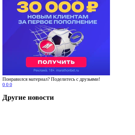
Понравился материал? Поделитесь с друзьями!
0
0
0
Другие новости