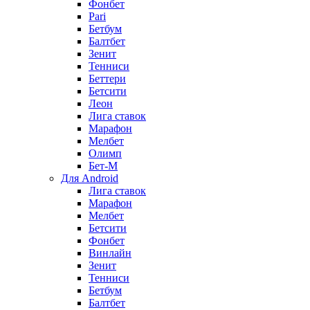
Фонбет
Pari
Бетбум
Балтбет
Зенит
Тенниси
Беттери
Бетсити
Леон
Лига ставок
Марафон
Мелбет
Олимп
Бет-М
Для Android
Лига ставок
Марафон
Мелбет
Бетсити
Фонбет
Винлайн
Зенит
Тенниси
Бетбум
Балтбет