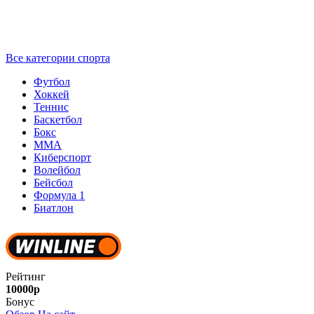
Все категории спорта
Футбол
Хоккей
Теннис
Баскетбол
Бокс
ММА
Киберспорт
Волейбол
Бейсбол
Формула 1
Биатлон
Рейтинг
10000р
Бонус