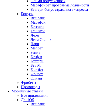
Олимп бонус кешбэк
Марафонбет программа лояльности
Беттери бонус страховка экспресса
Бонусы
Винлайн
Марафон
Бетсити
Тенниси
Леон
Лига Ставок
Пари
Мелбет
Зенит
Бетбум
Беттери
Бет-М
Балтбет
Фонбет
Олимп
Фрибеты
Промокоды
Мобильные ставки
Все приложения
Для iOS
Винлайн