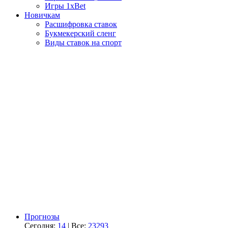
Игры 1xBet
Новичкам
Расшифровка ставок
Букмекерский сленг
Виды ставок на спорт
Прогнозы
Сегодня:
14
| Все:
23293