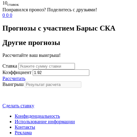
10
ставок
Понравился проноз? Поделитесь с друзьями!
0
0
0
Прогнозы с участием
Барыс
СКА
Другие прогнозы
Рассчитайте ваш выигрыш!
Ставка
Коэффициент
Рассчитать
Выигрыш
Сделать ставку
Конфиденциальность
Использование информации
Контакты
Реклама