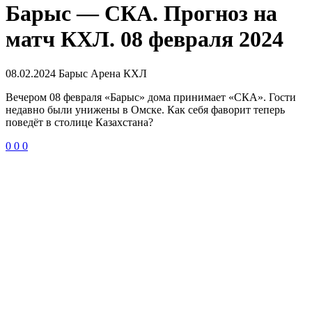
Барыс — СКА. Прогноз на
матч КХЛ. 08 февраля 2024
08.02.2024
Барыс Арена
КХЛ
Вечером 08 февраля «Барыс» дома принимает «СКА». Гости
недавно были унижены в Омске. Как себя фаворит теперь
поведёт в столице Казахстана?
0
0
0