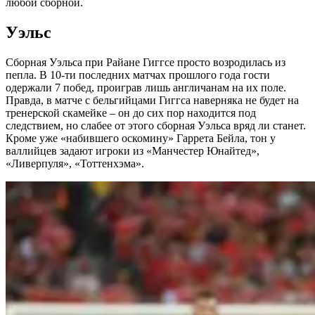
любой сборной.
Уэльс
Сборная Уэльса при Райане Гиггсе просто возродилась из
пепла. В 10-ти последних матчах прошлого года гости
одержали 7 побед, проиграв лишь англичанам на их поле.
Правда, в матче с бельгийцами Гиггса наверняка не будет на
тренерской скамейке – он до сих пор находится под
следствием, но слабее от этого сборная Уэльса вряд ли станет.
Кроме уже «набившего оскомину» Гаррета Бейла, тон у
валлийцев задают игроки из «Манчестер Юнайтед»,
«Ливерпуля», «Тоттенхэма».