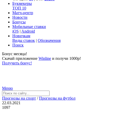
Букмекеры
ТОП 10
Матч-центр
Новости
Бонусы
Мобильные ставки
iOS
|
Android
Новичкам
Виды ставок
|
Обозначения
Поиск
Бонус месяца!
Скачай приложение
Winline
и получи 1000р!
Получить бонус!
Меню
Прогнозы на спорт
/
Прогнозы на футбол
22.03.2021
1097