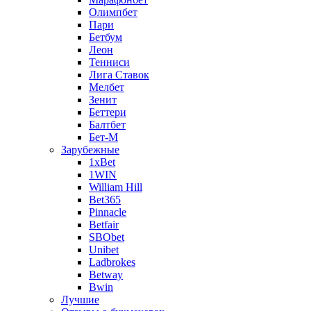
Олимпбет
Пари
Бетбум
Леон
Тенниси
Лига Ставок
Мелбет
Зенит
Беттери
Балтбет
Бет-М
Зарубежные
1xBet
1WIN
William Hill
Bet365
Pinnacle
Betfair
SBObet
Unibet
Ladbrokes
Betway
Bwin
Лучшие