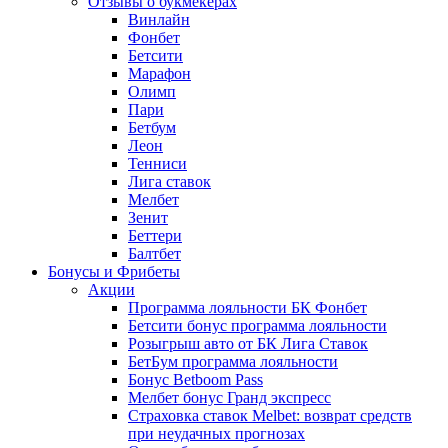
Отзывы о букмекерах
Винлайн
Фонбет
Бетсити
Марафон
Олимп
Пари
Бетбум
Леон
Тенниси
Лига ставок
Мелбет
Зенит
Беттери
Балтбет
Бонусы и Фрибеты
Акции
Программа лояльности БК Фонбет
Бетсити бонус программа лояльности
Розыгрыш авто от БК Лига Ставок
БетБум программа лояльности
Бонус Betboom Pass
Мелбет бонус Гранд экспресс
Страховка ставок Melbet: возврат средств
при неудачных прогнозах