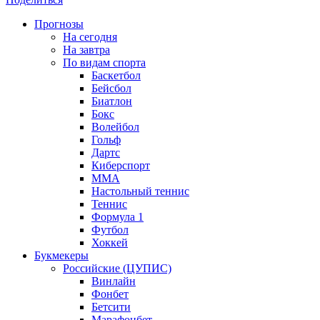
Прогнозы
На сегодня
На завтра
По видам спорта
Баскетбол
Бейсбол
Биатлон
Бокс
Волейбол
Гольф
Дартс
Киберспорт
ММА
Настольный теннис
Теннис
Формула 1
Футбол
Хоккей
Букмекеры
Российские (ЦУПИС)
Винлайн
Фонбет
Бетсити
Марафонбет