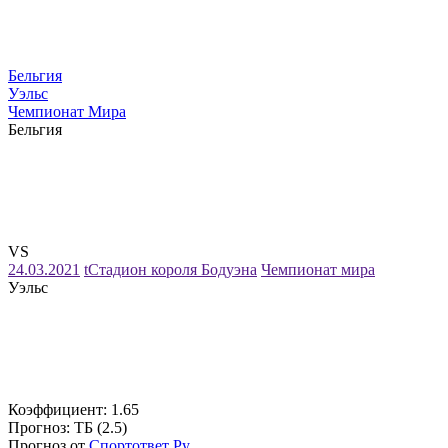
Бельгия
Уэльс
Чемпионат Мира
Бельгия
VS
24.03.2021
tСтадион короля Бодуэна
Чемпионат мира
Уэльс
Коэффициент:
1.65
Прогноз:
ТБ (2.5)
Прогноз от
Спортответ Ру