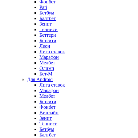
Фонбет
Pari
Бетбум
Балтбет
Зенит
Тенниси
Беттери
Бетсити
Леон
Лига ставок
Марафон
Мелбет
Олимп
Бет-М
Для Android
Лига ставок
Марафон
Мелбет
Бетсити
Фонбет
Винлайн
Зенит
Тенниси
Бетбум
Балтбет