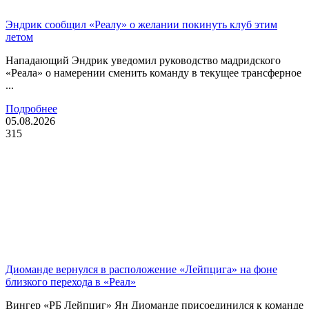
Эндрик сообщил «Реалу» о желании покинуть клуб этим
летом
Нападающий Эндрик уведомил руководство мадридского
«Реала» о намерении сменить команду в текущее трансферное
...
Подробнее
05.08.2026
315
Диоманде вернулся в расположение «Лейпцига» на фоне
близкого перехода в «Реал»
Вингер «РБ Лейпциг» Ян Диоманде присоединился к команде