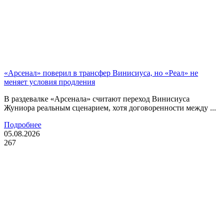
«Арсенал» поверил в трансфер Винисиуса, но «Реал» не
меняет условия продления
В раздевалке «Арсенала» считают переход Винисиуса
Жуниора реальным сценарием, хотя договоренности между ...
Подробнее
05.08.2026
267