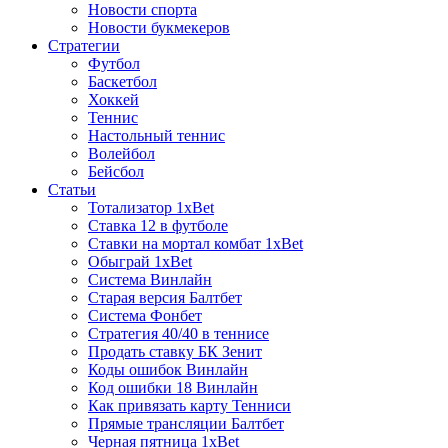
Новости спорта
Новости букмекеров
Стратегии
Футбол
Баскетбол
Хоккей
Теннис
Настольный теннис
Волейбол
Бейсбол
Статьи
Тотализатор 1хBet
Ставка 12 в футболе
Ставки на мортал комбат 1хBet
Обыграй 1хBet
Система Винлайн
Старая версия Балтбет
Система Фонбет
Стратегия 40/40 в теннисе
Продать ставку БК Зенит
Коды ошибок Винлайн
Код ошибки 18 Винлайн
Как привязать карту Тенниси
Прямые трансляции Балтбет
Черная пятница 1xBet