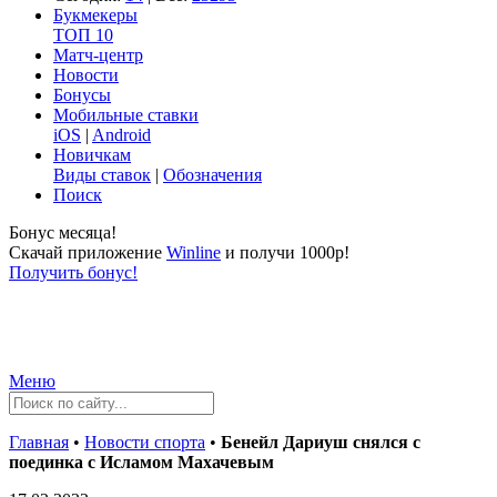
Букмекеры
ТОП 10
Матч-центр
Новости
Бонусы
Мобильные ставки
iOS
|
Android
Новичкам
Виды ставок
|
Обозначения
Поиск
Бонус месяца!
Скачай приложение
Winline
и получи 1000р!
Получить бонус!
Меню
Главная
•
Новости спорта
•
Бенейл Дариуш снялся с
поединка с Исламом Махачевым