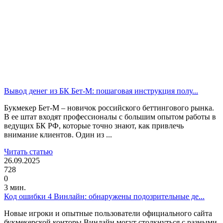
Вывод денег из БК Бет-М: пошаговая инструкция полу...
Букмекер Бет-М – новичок российского беттингового рынка.
В ее штат входят профессионалы с большим опытом работы в
ведущих БК РФ, которые точно знают, как привлечь
внимание клиентов. Один из ...
Читать статью
26.09.2025
728
0
3 мин.
Код ошибки 4 Винлайн: обнаружены подозрительные де...
Новые игроки и опытные пользователи официального сайта
букмекерской конторы Винлайн могут столкнуться с разными