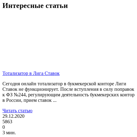
Интересные статьи
Тотализатор в Лига Ставок
Сегодня онлайн тотализатор в букмекерской конторе Лиги
Ставок не функционирует. После вступления в силу поправок
к ФЗ №244, регулирующим деятельность букмекерских контор
в России, прием ставок ...
Читать статью
29.12.2020
5863
0
3 мин.