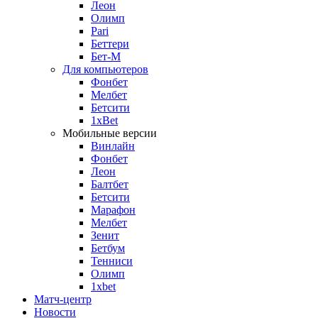
Леон
Олимп
Pari
Беттери
Бет-М
Для компьютеров
Фонбет
Мелбет
Бетсити
1xBet
Мобильные версии
Винлайн
Фонбет
Леон
Балтбет
Бетсити
Марафон
Мелбет
Зенит
Бетбум
Тенниси
Олимп
1xbet
Матч-центр
Новости