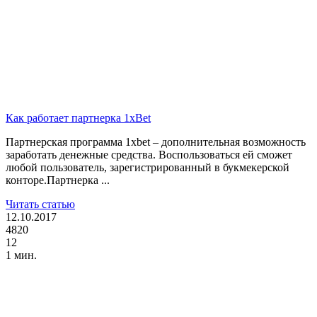
Как работает партнерка 1xBet
Партнерская программа 1xbet – дополнительная возможность
заработать денежные средства. Воспользоваться ей сможет
любой пользователь, зарегистрированный в букмекерской
конторе.Партнерка ...
Читать статью
12.10.2017
4820
12
1 мин.