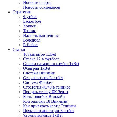
Новости спорта
Новости букмекеров
Стратегии
Футбол
Баскетбол
Хоккей
Теннис
Настольный теннис
Волейбол
Бейсбол
Статьи
Тотализатор 1хBet
Ставка 12 в футболе
Ставки на мортал комбат 1хBet
Обыграй 1хBet
Система Винлайн
Старая версия Балтбет
Система Фонбет
Стратегия 40/40 в теннисе
Продать ставку БК Зенит
Коды ошибок Винлайн
Код ошибки 18 Винлайн
Как привязать карту Тенниси
Прямые трансляции Балтбет
Черная пятница 1xBet