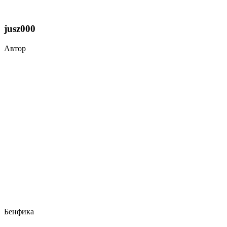
jusz000
Автор
Бенфика