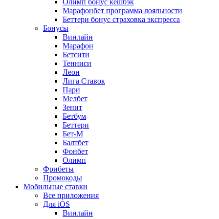
Олимп бонус кешбэк
Марафонбет программа лояльности
Беттери бонус страховка экспресса
Бонусы
Винлайн
Марафон
Бетсити
Тенниси
Леон
Лига Ставок
Пари
Мелбет
Зенит
Бетбум
Беттери
Бет-М
Балтбет
Фонбет
Олимп
Фрибеты
Промокоды
Мобильные ставки
Все приложения
Для iOS
Винлайн