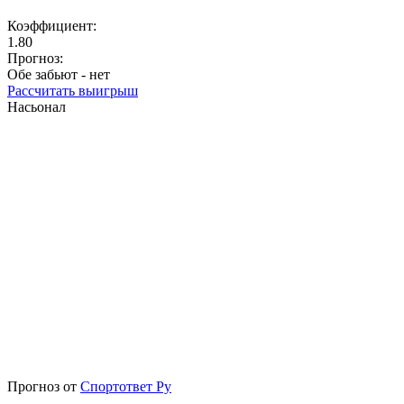
Коэффициент:
1.80
Прогноз:
Обе забьют - нет
Рассчитать выигрыш
Насьонал
Прогноз от
Спортответ Ру