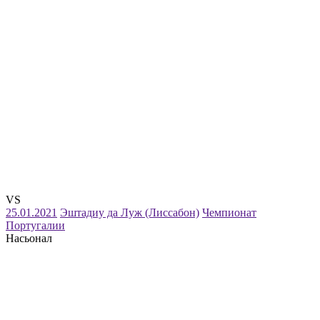
VS
25.01.2021
Эштадиу да Луж (Лиссабон)
Чемпионат
Португалии
Насьонал