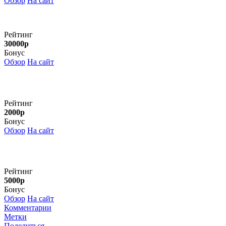
Обзор
На сайт
Рейтинг
30000р
Бонус
Обзор
На сайт
Рейтинг
2000р
Бонус
Обзор
На сайт
Рейтинг
5000р
Бонус
Обзор
На сайт
Комментарии
Метки
Поделиться