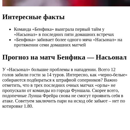
Интересные факты
Команда «Бенфика» выиграла первый тайм у
«Насьонал» в последних пяти домашних встречах
«Бенфика» забивает более одного мяча «Насьонал» на
протяжении семи домашних матчей
Прогноз на матч Бенфика — Насьонал
У «Насьонал» большие проблемы в нападении. Всего 12
голов забили гости за 14 туров. Интересно, как «черно-белые»
собираются подбираться к штрафной соперников? Важно
отметить, что в трех последних очных матчах «орлы» не
пропускали от команды из города Фуншала. Скорее всего,
подопечные Луиша Фрейра снова не смогут проявить себя в
атаке. Советуем заключить пари на исход обе забьют – нет по
котировке 1.80.