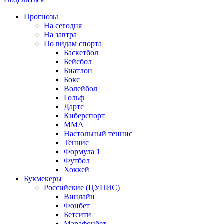
Прогнозы
На сегодня
На завтра
По видам спорта
Баскетбол
Бейсбол
Биатлон
Бокс
Волейбол
Гольф
Дартс
Киберспорт
ММА
Настольный теннис
Теннис
Формула 1
Футбол
Хоккей
Букмекеры
Российские (ЦУПИС)
Винлайн
Фонбет
Бетсити
Марафонбет