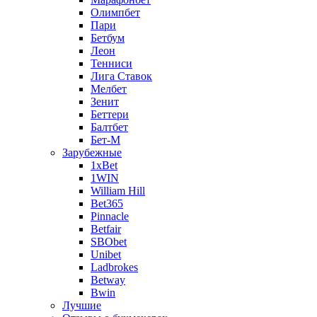
Олимпбет
Пари
Бетбум
Леон
Тенниси
Лига Ставок
Мелбет
Зенит
Беттери
Балтбет
Бет-М
Зарубежные
1xBet
1WIN
William Hill
Bet365
Pinnacle
Betfair
SBObet
Unibet
Ladbrokes
Betway
Bwin
Лучшие