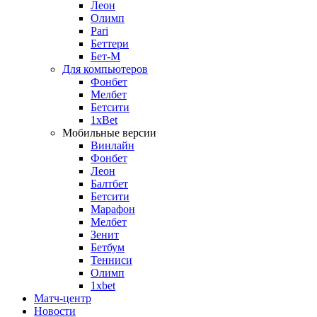
Леон
Олимп
Pari
Беттери
Бет-М
Для компьютеров
Фонбет
Мелбет
Бетсити
1xBet
Мобильные версии
Винлайн
Фонбет
Леон
Балтбет
Бетсити
Марафон
Мелбет
Зенит
Бетбум
Тенниси
Олимп
1xbet
Матч-центр
Новости