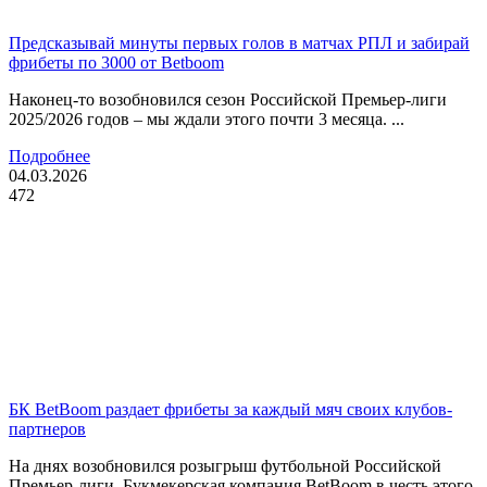
Предсказывай минуты первых голов в матчах РПЛ и забирай
фрибеты по 3000 от Betboom
Наконец-то возобновился сезон Российской Премьер-лиги
2025/2026 годов – мы ждали этого почти 3 месяца. ...
Подробнее
04.03.2026
472
БК BetBoom раздает фрибеты за каждый мяч своих клубов-
партнеров
На днях возобновился розыгрыш футбольной Российской
Премьер-лиги. Букмекерская компания BetBoom в честь этого