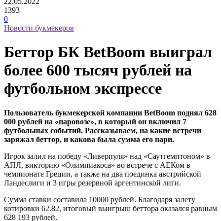
22.05.2022
1393
0
Новости букмекеров
Беттор БК BetBoom выиграл
более 600 тысяч рублей на
футбольном экспрессе
Пользователь букмекерской компании BetBoom поднял 628
000 рублей на «паровозе», в который он включил 7
футбольных событий. Рассказываем, на какие встречи
заряжал беттор, и какова была сумма его пари.
Игрок залил на победу «Ливерпуля» над «Саутгемптоном» в
АПЛ, викторию «Олимпиакоса» во встрече с АЕКом в
чемпионате Греции, а также на два поединка австрийской
Ландеслиги и 3 игры резервной аргентинской лиги.
Сумма ставки составила 10000 рублей. Благодаря залету
котировки 62.82, итоговый выигрыш беттора оказался равным
628 193 рублей.