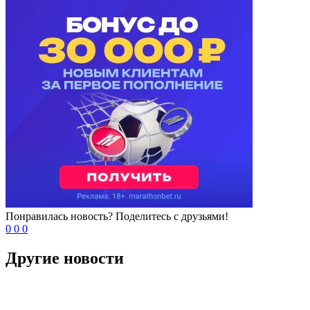
Понравилась новость? Поделитесь с друзьями!
0
0
0
Другие новости