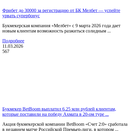
Фрибет до 30000 за регистрацию от БК Мелбет — успейте
урвать супербонус
Букмекерская компания «Мелбет» с 9 марта 2026 года дает
новым клиентам возможность разжиться солидным ...
Подробнее
11.03.2026
567
Букмекер BetBoom выплатил 6.25 млн рублей клиентам,
которые поставили на победу Ахмата в 20-ом туре ...
Акция букмекерской компании BetBoom «Счет 2:0» сработала
в недавнем матче Российской Премьер-лиги, в котором ...