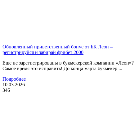
Обновленный приветственный бонус от БК Леон –
регистрируйся и забирай фрибет 2000
Еще не зарегистрированы в букмекерской компании «Леон»?
Самое время это исправить! До конца марта букмекер ...
Подробнее
10.03.2026
346