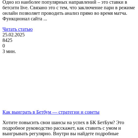
Одно из наиболее популярных направлений – это ставки в
бетсити live. Связано это с тем, что заключение пари в режиме
онлайн позволяет проводить анализ прямо во время матча.
Функционал сайта ...
Читать статью
25.02.2025
8425
0
3 мин.
Как выиграть в Бетбум — стратегии и советы
Хотите повысить свои шансы на успех в БК БетБум? Это
подробное руководство расскажет, как ставить с умом и
выигрывать регулярно. Внутри вы найдете подробные