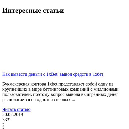
Интересные статьи
Как вывести деньги с 1xBet: вывод средств в 1хбет
Букмекерская контора 1xbet представляет собой одну из
крупнейших в мире беттинговых компаний с миллионами
пользователей, поэтому вопрос вывода выигранных денег
располагается на одном из первых ...
Читать статью
20.02.2019
3332
2