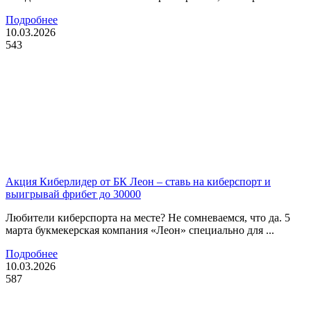
Подробнее
10.03.2026
543
Акция Киберлидер от БК Леон – ставь на киберспорт и
выигрывай фрибет до 30000
Любители киберспорта на месте? Не сомневаемся, что да. 5
марта букмекерская компания «Леон» специально для ...
Подробнее
10.03.2026
587