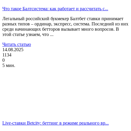
Что такое Балтсистема: как работает и рассчитать с...
Легальный российский букмекер Балтбет ставки принимает
разных типов – ординар, экспресс, система. Последний из них
среди начинающих бетторов вызывает много вопросов. В
этой статье узнаем, что ...
Читать статью
14.08.2025
1134
0
5 мин.
Live-ставки Betcity: беттинг в режиме реального вр...