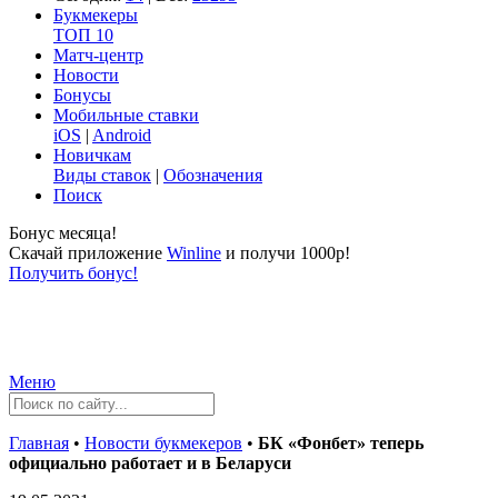
Букмекеры
ТОП 10
Матч-центр
Новости
Бонусы
Мобильные ставки
iOS
|
Android
Новичкам
Виды ставок
|
Обозначения
Поиск
Бонус месяца!
Скачай приложение
Winline
и получи 1000р!
Получить бонус!
Меню
Главная
•
Новости букмекеров
•
БК «Фонбет» теперь
официально работает и в Беларуси