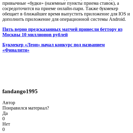
привычные «будки» (наземные пункты приема ставок), а
сосредоточится на приеме онлайн-пари. Также букмекер
обещает в ближайшее время выпустить приложение для IOS и
дополнить приложение для операционной системы Android.
Пять верно предсказанных матчей принесли беттору из
Москвы 10 миллионов рублей
Букмекер «Леон» начал конкурс под названием
«Финалити»
fandango1995
Автор
Понравился материал?
Да
0
Нет
0