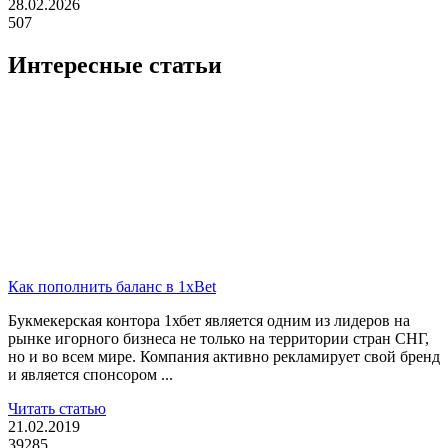
28.02.2026
507
Интересные статьи
Как пополнить баланс в 1xBet
Букмекерская контора 1хбет является одним из лидеров на
рынке игорного бизнеса не только на территории стран СНГ,
но и во всем мире. Компания активно рекламирует свой бренд
и является спонсором ...
Читать статью
21.02.2019
39285