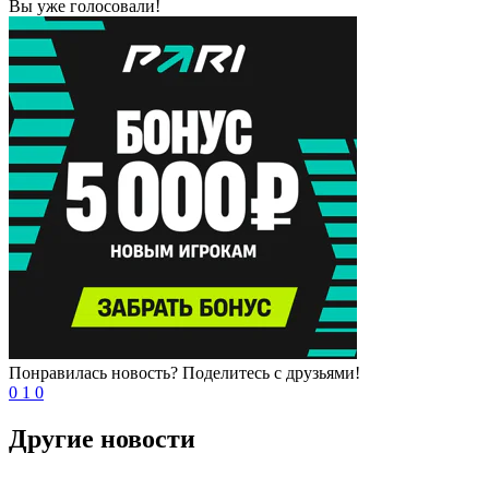
Вы уже голосовали!
Понравилась новость? Поделитесь с друзьями!
0
1
0
Другие новости