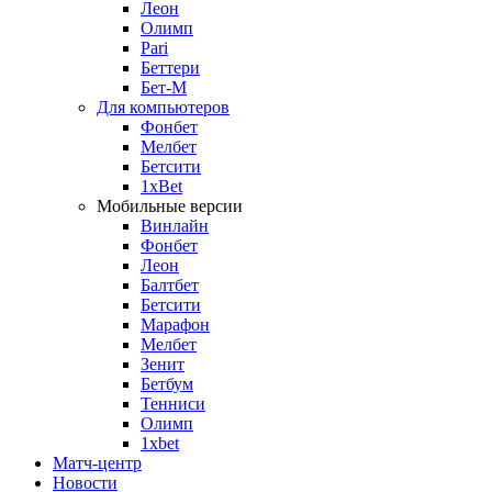
Леон
Олимп
Pari
Беттери
Бет-М
Для компьютеров
Фонбет
Мелбет
Бетсити
1xBet
Мобильные версии
Винлайн
Фонбет
Леон
Балтбет
Бетсити
Марафон
Мелбет
Зенит
Бетбум
Тенниси
Олимп
1xbet
Матч-центр
Новости