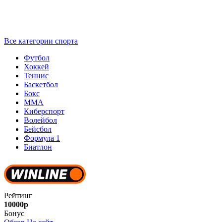
Все категории спорта
Футбол
Хоккей
Теннис
Баскетбол
Бокс
ММА
Киберспорт
Волейбол
Бейсбол
Формула 1
Биатлон
Рейтинг
10000р
Бонус