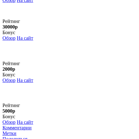
Обзор
На сайт
Рейтинг
30000р
Бонус
Обзор
На сайт
Рейтинг
2000р
Бонус
Обзор
На сайт
Рейтинг
5000р
Бонус
Обзор
На сайт
Комментарии
Метки
Поделиться