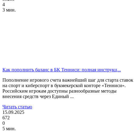
4
3 мин.
Как пополнить баланс в БК Тенниси: полная инструкц...
Пополнение игрового счета важнейший шаг для старта ставок
на спорт и киберспорт в букмекерской конторе «Тенниси».
Российским игрокам доступны разнообразные методы
внесения средств через Единый ...
Читать статью
15.09.2025
672
0
5 мин.