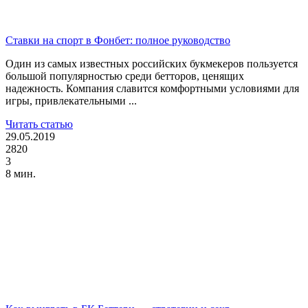
Ставки на спорт в Фонбет: полное руководство
Один из самых известных российских букмекеров пользуется
большой популярностью среди бетторов, ценящих
надежность. Компания славится комфортными условиями для
игры, привлекательными ...
Читать статью
29.05.2019
2820
3
8 мин.