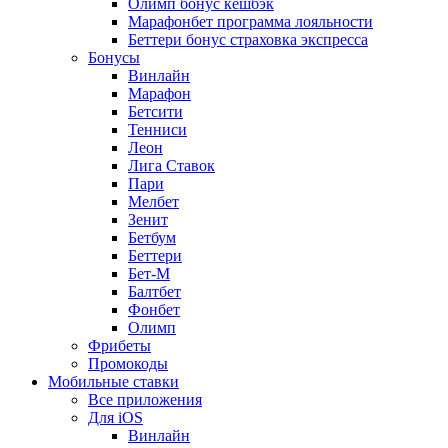
Олимп бонус кешбэк
Марафонбет программа лояльности
Беттери бонус страховка экспресса
Бонусы
Винлайн
Марафон
Бетсити
Тенниси
Леон
Лига Ставок
Пари
Мелбет
Зенит
Бетбум
Беттери
Бет-М
Балтбет
Фонбет
Олимп
Фрибеты
Промокоды
Мобильные ставки
Все приложения
Для iOS
Винлайн