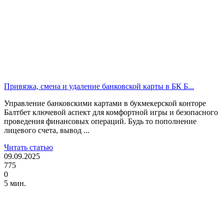
Привязка, смена и удаление банковской карты в БК Б...
Управление банковскими картами в букмекерской конторе
Балтбет ключевой аспект для комфортной игры и безопасного
проведения финансовых операций. Будь то пополнение
лицевого счета, вывод ...
Читать статью
09.09.2025
775
0
5 мин.