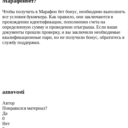
Марафонбет?
Чтобы получить в Марафон бет бонус, необходимо выполнить
все условия букмекера. Как правило, они заключаются в
прохождении идентификации, пополнении счета на
определенную сумму и проведении отыгрыша. Если ваши
документы прошли проверку, и вы заключили необходимые
квалификационные пари, но не получили бонус, обратитесь в
службу поддержки.
aznovosti
Автор
Понравился материал?
Да
0
Нет