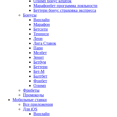
Олимп бонус кешбэк
Марафонбет программа лояльности
Беттери бонус страховка экспресса
Бонусы
Винлайн
Марафон
Бетсити
Тенниси
Леон
Лига Ставок
Пари
Мелбет
Зенит
Бетбум
Беттери
Бет-М
Балтбет
Фонбет
Олимп
Фрибеты
Промокоды
Мобильные ставки
Все приложения
Для iOS
Винлайн