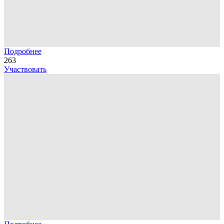
Подробнее
263
Участвовать