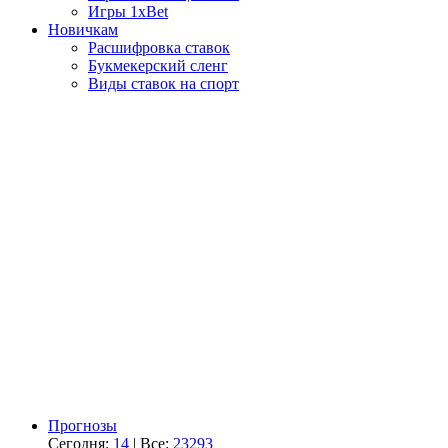
Игры 1xBet
Новичкам
Расшифровка ставок
Букмекерский сленг
Виды ставок на спорт
Прогнозы
Сегодня:
14
| Все:
23293