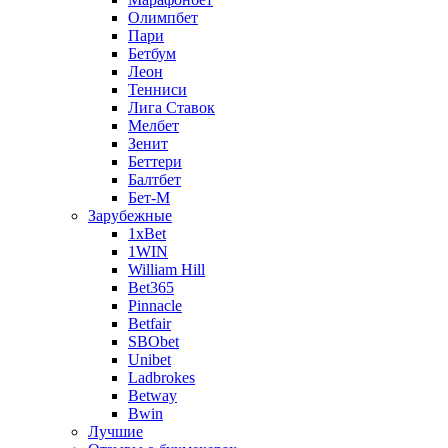
Олимпбет
Пари
Бетбум
Леон
Тенниси
Лига Ставок
Мелбет
Зенит
Беттери
Балтбет
Бет-М
Зарубежные
1xBet
1WIN
William Hill
Bet365
Pinnacle
Betfair
SBObet
Unibet
Ladbrokes
Betway
Bwin
Лучшие