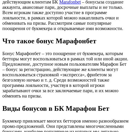
действующим клиентам БК
Marafonbet
– бонусыза создание
аккаунта, авансовые пари, досрочные выплаты и не только.
Всем игрокам также доступно участие в программе
лояльности, в рамках которой можно накапливать очки и
обменивать на призы. Рассмотрим самые популярные
поощрения от букмекера и открываемые ими возможности.
Что такое бонус Марафонбет
Бонус Марафонбет – это поощрение от букмекера, которым
бетторы могут воспользоваться в рамках той или иной акции.
Предложение, доступное новым пользователям Марафон Бет
– бонус за регистрацию, действующие же клиенты могут
воспользоваться страховкой «экспресса», фрибетом за
безголевую ничью и т. д. Среди возможностей также
программа лояльности, участвуя в которой игроки
зарабатывают очки за все заключаемые пари, и их можно
обменять на призы.
Виды бонусов в БК Марафон Бет
Букмекер привлекает многих бетторов именно разнообразием
промо-предложений. Они представлены многочисленными
бонусами, наиболее популярные из которых мы детально