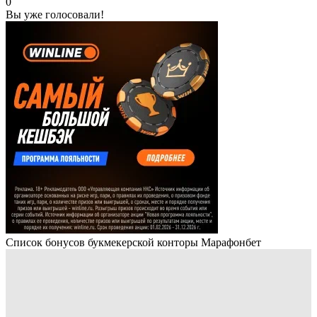
0
Вы уже голосовали!
Список бонусов букмекерской конторы Марафонбет