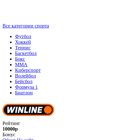
Все категории спорта
Футбол
Хоккей
Теннис
Баскетбол
Бокс
ММА
Киберспорт
Волейбол
Бейсбол
Формула 1
Биатлон
Рейтинг
10000р
Бонус