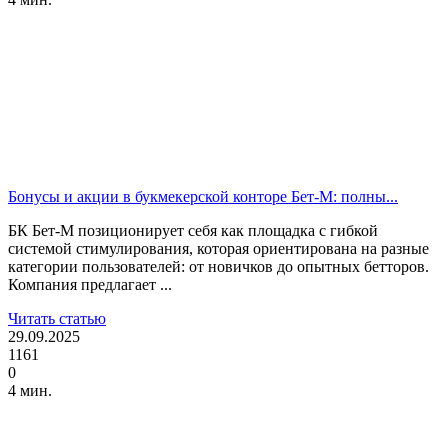
Бонусы и акции в букмекерской конторе Бет-М: полны...
БК Бет-М позиционирует себя как площадка с гибкой
системой стимулирования, которая ориентирована на разные
категории пользователей: от новичков до опытных бетторов.
Компания предлагает ...
Читать статью
29.09.2025
1161
0
4 мин.