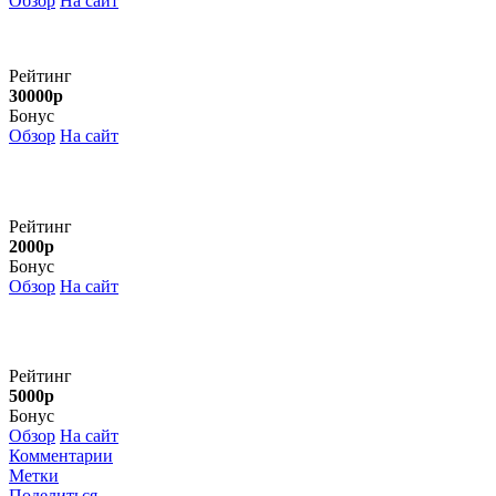
Обзор
На сайт
Рейтинг
30000р
Бонус
Обзор
На сайт
Рейтинг
2000р
Бонус
Обзор
На сайт
Рейтинг
5000р
Бонус
Обзор
На сайт
Комментарии
Метки
Поделиться