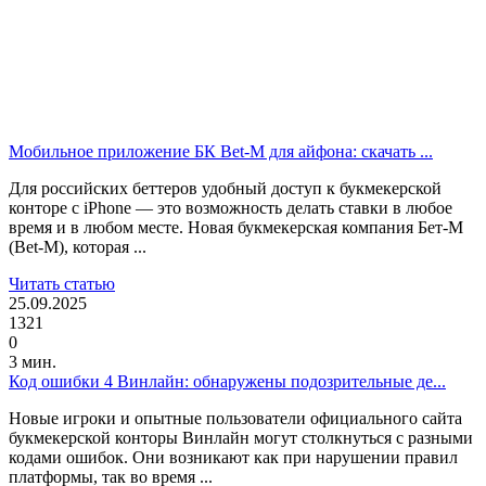
Мобильное приложение БК Bet-M для айфона: скачать ...
Для российских беттеров удобный доступ к букмекерской
конторе с iPhone — это возможность делать ставки в любое
время и в любом месте. Новая букмекерская компания Бет-М
(Bet-M), которая ...
Читать статью
25.09.2025
1321
0
3 мин.
Код ошибки 4 Винлайн: обнаружены подозрительные де...
Новые игроки и опытные пользователи официального сайта
букмекерской конторы Винлайн могут столкнуться с разными
кодами ошибок. Они возникают как при нарушении правил
платформы, так во время ...