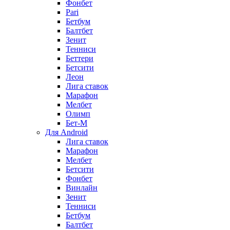
Фонбет
Pari
Бетбум
Балтбет
Зенит
Тенниси
Беттери
Бетсити
Леон
Лига ставок
Марафон
Мелбет
Олимп
Бет-М
Для Android
Лига ставок
Марафон
Мелбет
Бетсити
Фонбет
Винлайн
Зенит
Тенниси
Бетбум
Балтбет