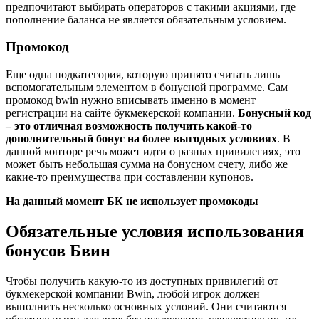
предпочитают выбирать операторов с такими акциями, где
пополнение баланса не является обязательным условием.
Промокод
Еще одна подкатегория, которую принято считать лишь
вспомогательным элементом в бонусной программе. Сам
промокод bwin нужно вписывать именно в момент
регистрации на сайте букмекерской компании.
Бонусный код
– это отличная возможность получить какой-то
дополнительный бонус на более выгодных условиях
. В
данной конторе речь может идти о разных привилегиях, это
может быть небольшая сумма на бонусном счету, либо же
какие-то преимущества при составлении купонов.
На данный момент БК не использует промокоды
Обязательные условия использования
бонусов Бвин
Чтобы получить какую-то из доступных привилегий от
букмекерской компании Bwin, любой игрок должен
выполнить несколько основных условий. Они считаются