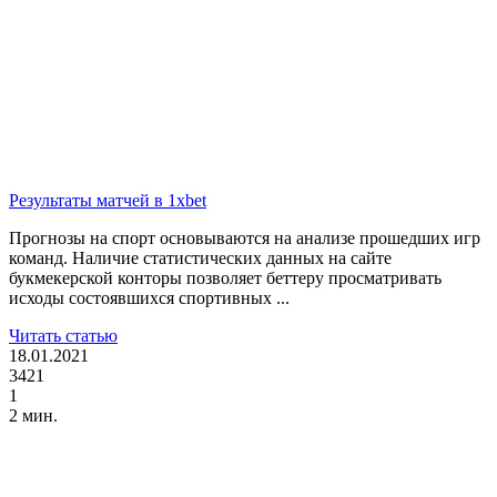
Результаты матчей в 1xbet
Прогнозы на спорт основываются на анализе прошедших игр
команд. Наличие статистических данных на сайте
букмекерской конторы позволяет беттеру просматривать
исходы состоявшихся спортивных ...
Читать статью
18.01.2021
3421
1
2 мин.