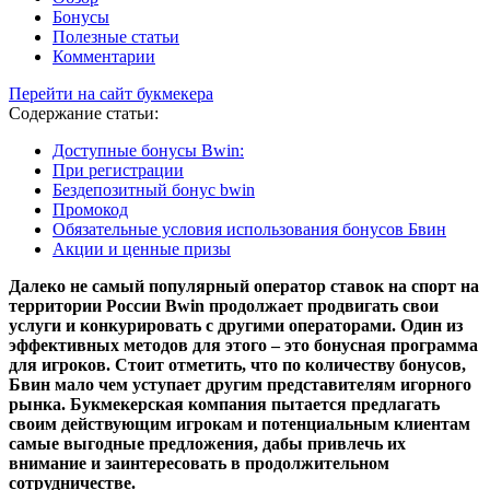
Бонусы
Полезные статьи
Комментарии
Перейти на сайт букмекера
Содержание статьи:
Доступные бонусы Bwin:
При регистрации
Бездепозитный бонус bwin
Промокод
Обязательные условия использования бонусов Бвин
Акции и ценные призы
Далеко не самый популярный оператор ставок на спорт на
территории России Bwin продолжает продвигать свои
услуги и конкурировать с другими операторами. Один из
эффективных методов для этого – это бонусная программа
для игроков. Стоит отметить, что по количеству бонусов,
Бвин мало чем уступает другим представителям игорного
рынка. Букмекерская компания пытается предлагать
своим действующим игрокам и потенциальным клиентам
самые выгодные предложения, дабы привлечь их
внимание и заинтересовать в продолжительном
сотрудничестве.