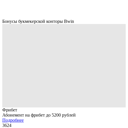
Бонусы букмекерской конторы Bwin
Фрибет
Абонемент на фрибет до 5200 рублей
Подробнее
3624