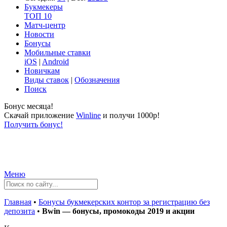
Букмекеры
ТОП 10
Матч-центр
Новости
Бонусы
Мобильные ставки
iOS
|
Android
Новичкам
Виды ставок
|
Обозначения
Поиск
Бонус месяца!
Скачай приложение
Winline
и получи 1000р!
Получить бонус!
Меню
Главная
•
Бонусы букмекерских контор за регистрацию без
депозита
•
Bwin — бонусы, промокоды 2019 и акции