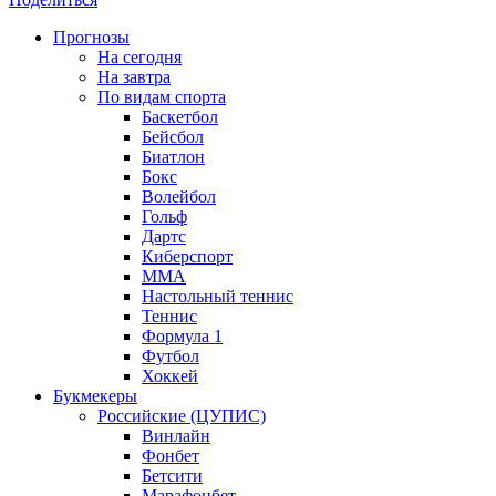
Прогнозы
На сегодня
На завтра
По видам спорта
Баскетбол
Бейсбол
Биатлон
Бокс
Волейбол
Гольф
Дартс
Киберспорт
ММА
Настольный теннис
Теннис
Формула 1
Футбол
Хоккей
Букмекеры
Российские (ЦУПИС)
Винлайн
Фонбет
Бетсити
Марафонбет