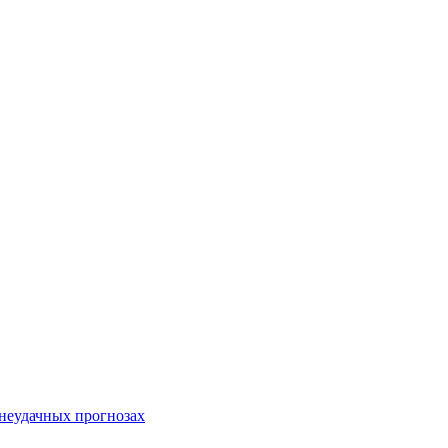
 неудачных прогнозах