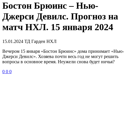
Бостон Брюинс – Нью-
Джерси Девилс. Прогноз на
матч НХЛ. 15 января 2024
15.01.2024
ТД Гарден
НХЛ
Вечером 15 января «Бостон Брюинс» дома принимает «Нью-
Джерси Девилс». Хозяева почти весь год не могут решить
вопросы в основное время. Неужели снова будет ничья?
0
0
0