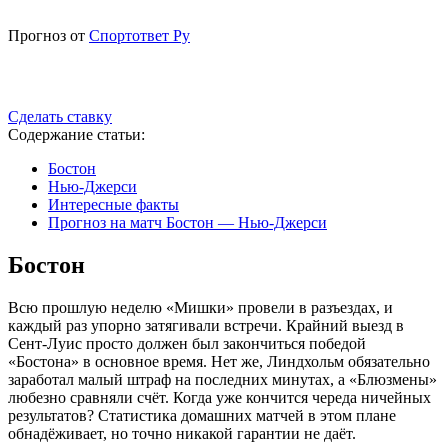
Прогноз от
Спортответ Ру
Сделать ставку
Содержание статьи:
Бостон
Нью-Джерси
Интересные факты
Прогноз на матч Бостон — Нью-Джерси
Бостон
Всю прошлую неделю «Мишки» провели в разъездах, и
каждый раз упорно затягивали встречи. Крайний выезд в
Сент-Луис просто должен был закончиться победой
«Бостона» в основное время. Нет же, Линдхольм обязательно
заработал малый штраф на последних минутах, а «Блюзмены»
любезно сравняли счёт. Когда уже кончится череда ничейных
результатов? Статистика домашних матчей в этом плане
обнадёживает, но точно никакой гарантии не даёт.