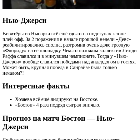
Нью-Джерси
Визитёры из Ньюарка всё ещё где-то на подступах к зоне
плей-офф. За 2 поражения в начале прошлой недели «Девс»
реабилитировались сполна, разгромив очень даже грозную
«Флориду» на её площадку. Чем-то похожим коллектив Линди
Раффа славился и в минувшем чемпионате. Тогда у «Нью-
Джерси» вообще славился победами над андердогом в гостях.
Может быть, крупная победа в Санрайзе была только
началом?!
Интересные факты
Хозяева всё ещё лидируют на Востоке.
«Бостон» 4 раза подряд сыграл вничью.
Прогноз на матч Бостон — Нью-
Джерси
Любители ставок лениво берут победу команды хозяев.