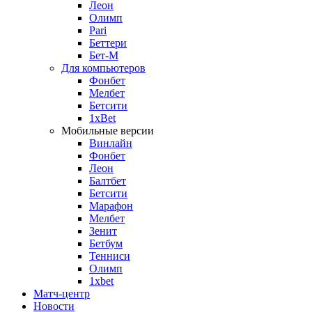
Леон
Олимп
Pari
Беттери
Бет-М
Для компьютеров
Фонбет
Мелбет
Бетсити
1xBet
Мобильные версии
Винлайн
Фонбет
Леон
Балтбет
Бетсити
Марафон
Мелбет
Зенит
Бетбум
Тенниси
Олимп
1xbet
Матч-центр
Новости