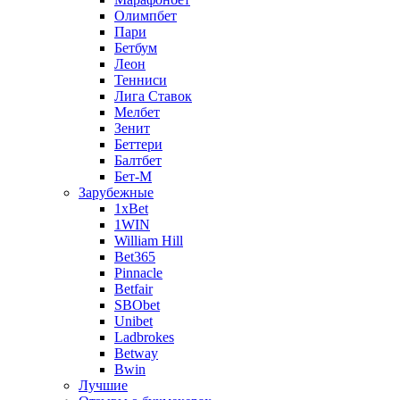
Олимпбет
Пари
Бетбум
Леон
Тенниси
Лига Ставок
Мелбет
Зенит
Беттери
Балтбет
Бет-М
Зарубежные
1xBet
1WIN
William Hill
Bet365
Pinnacle
Betfair
SBObet
Unibet
Ladbrokes
Betway
Bwin
Лучшие