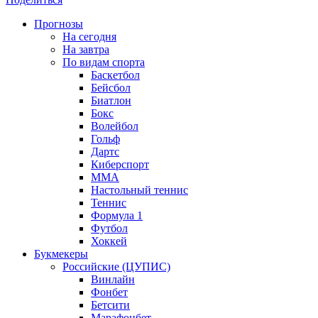
Прогнозы
На сегодня
На завтра
По видам спорта
Баскетбол
Бейсбол
Биатлон
Бокс
Волейбол
Гольф
Дартс
Киберспорт
ММА
Настольный теннис
Теннис
Формула 1
Футбол
Хоккей
Букмекеры
Российские (ЦУПИС)
Винлайн
Фонбет
Бетсити
Марафонбет