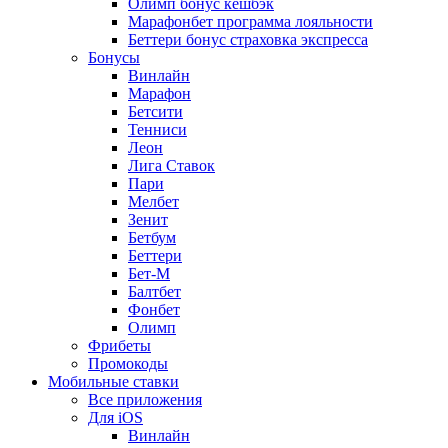
Олимп бонус кешбэк
Марафонбет программа лояльности
Беттери бонус страховка экспресса
Бонусы
Винлайн
Марафон
Бетсити
Тенниси
Леон
Лига Ставок
Пари
Мелбет
Зенит
Бетбум
Беттери
Бет-М
Балтбет
Фонбет
Олимп
Фрибеты
Промокоды
Мобильные ставки
Все приложения
Для iOS
Винлайн