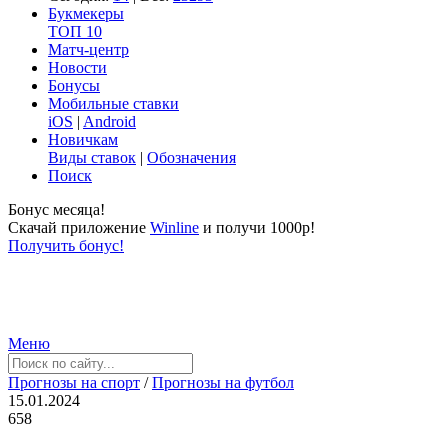
Букмекеры
ТОП 10
Матч-центр
Новости
Бонусы
Мобильные ставки
iOS
|
Android
Новичкам
Виды ставок
|
Обозначения
Поиск
Бонус месяца!
Скачай приложение
Winline
и получи 1000р!
Получить бонус!
Меню
Прогнозы на спорт
/
Прогнозы на футбол
15.01.2024
658