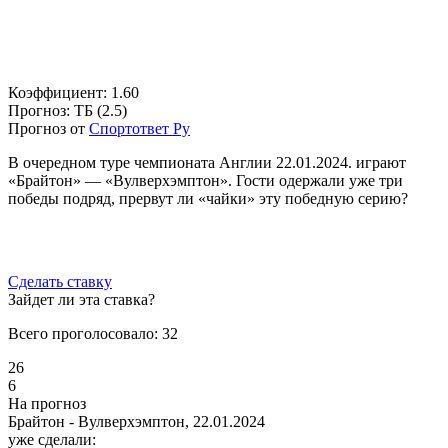
Коэффициент:
1.60
Прогноз:
ТБ (2.5)
Прогноз от
Спортответ Ру
В очередном туре чемпионата Англии 22.01.2024. играют
«Брайтон» — «Вулверхэмптон». Гости одержали уже три
победы подряд, прервут ли «чайки» эту победную серию?
Сделать ставку
Зайдет ли эта ставка?
Всего проголосовало:
32
26
6
На прогноз
Брайтон - Вулверхэмптон, 22.01.2024
уже сделали: