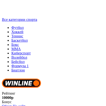
Все категории спорта
Футбол
Хоккей
Теннис
Баскетбол
Бокс
ММА
Киберспорт
Волейбол
Бейсбол
Формула 1
Биатлон
Рейтинг
10000р
Бонус