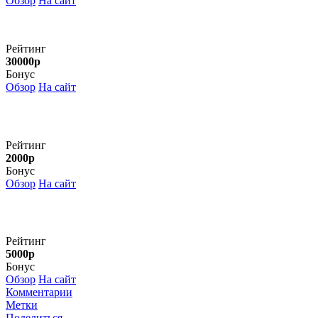
Обзор
На сайт
Рейтинг
30000р
Бонус
Обзор
На сайт
Рейтинг
2000р
Бонус
Обзор
На сайт
Рейтинг
5000р
Бонус
Обзор
На сайт
Комментарии
Метки
Поделиться