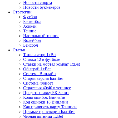
Новости спорта
Новости букмекеров
Стратегии
Футбол
Баскетбол
Хоккей
Теннис
Настольный теннис
Волейбол
Бейсбол
Статьи
Тотализатор 1хBet
Ставка 12 в футболе
Ставки на мортал комбат 1хBet
Обыграй 1хBet
Система Винлайн
Старая версия Балтбет
Система Фонбет
Стратегия 40/40 в теннисе
Продать ставку БК Зенит
Коды ошибок Винлайн
Код ошибки 18 Винлайн
Как привязать карту Тенниси
Прямые трансляции Балтбет
Черная пятница 1xBet