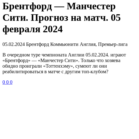
Брентфорд — Манчестер
Сити. Прогноз на матч. 05
февраля 2024
05.02.2024
Брентфорд Коммьюнити
Англия, Премьер-лига
В очередном туре чемпионата Англии 05.02.2024. играют
«Брентфорд» — «Манчестер Сити». Только что хозяева
обидно проиграли «Тоттенхэму», сумеют ли они
реабилитироваться в матче с другим топ-клубом?
0
0
0