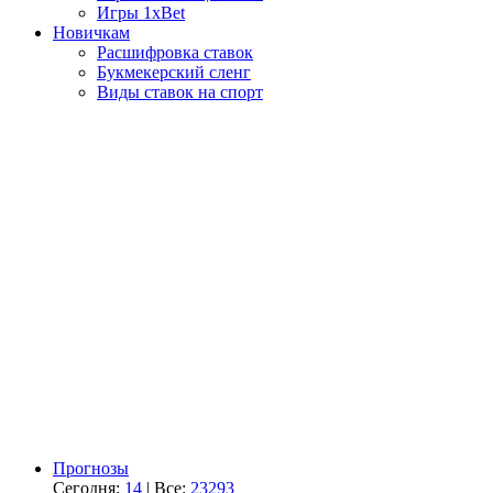
Игры 1xBet
Новичкам
Расшифровка ставок
Букмекерский сленг
Виды ставок на спорт
Прогнозы
Сегодня:
14
| Все:
23293