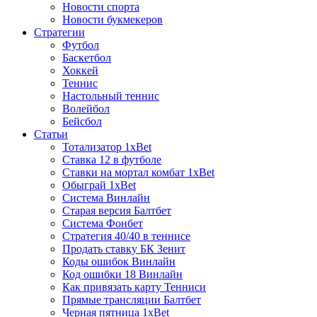
Новости спорта
Новости букмекеров
Стратегии
Футбол
Баскетбол
Хоккей
Теннис
Настольный теннис
Волейбол
Бейсбол
Статьи
Тотализатор 1хBet
Ставка 12 в футболе
Ставки на мортал комбат 1хBet
Обыграй 1хBet
Система Винлайн
Старая версия Балтбет
Система Фонбет
Стратегия 40/40 в теннисе
Продать ставку БК Зенит
Коды ошибок Винлайн
Код ошибки 18 Винлайн
Как привязать карту Тенниси
Прямые трансляции Балтбет
Черная пятница 1xBet