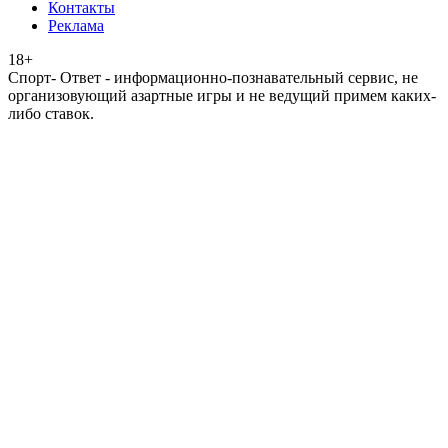
Контакты
Реклама
18+
Спорт- Ответ - информационно-познавательный сервис, не
организовующий азартные игры и не ведущий примем каких-
либо ставок.