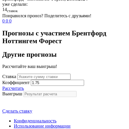
уже сделали:
14
ставок
Понравился проноз? Поделитесь с друзьями!
0
0
0
Прогнозы с участием
Брентфорд
Ноттингем Форест
Другие прогнозы
Рассчитайте ваш выигрыш!
Ставка
Коэффициент
Рассчитать
Выигрыш
Сделать ставку
Конфиденциальность
Использование информации