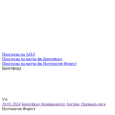
Прогнозы на АПЛ
Прогнозы на матчи фк Брентфорд
Прогнозы на матчи фк Ноттингем Форест
Брентфорд
VS
20.01.2024
Брентфорд Коммьюнити
Англия, Премьер-лига
Ноттингем Форест