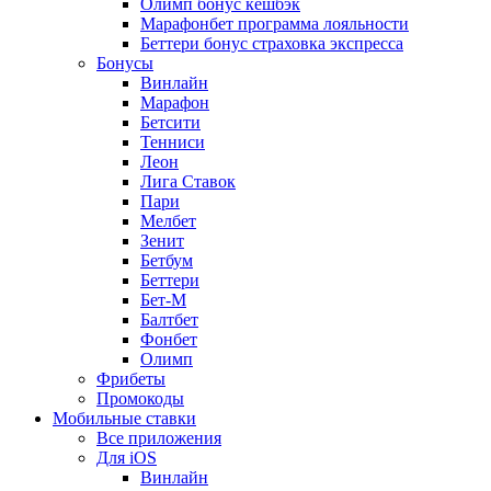
Олимп бонус кешбэк
Марафонбет программа лояльности
Беттери бонус страховка экспресса
Бонусы
Винлайн
Марафон
Бетсити
Тенниси
Леон
Лига Ставок
Пари
Мелбет
Зенит
Бетбум
Беттери
Бет-М
Балтбет
Фонбет
Олимп
Фрибеты
Промокоды
Мобильные ставки
Все приложения
Для iOS
Винлайн