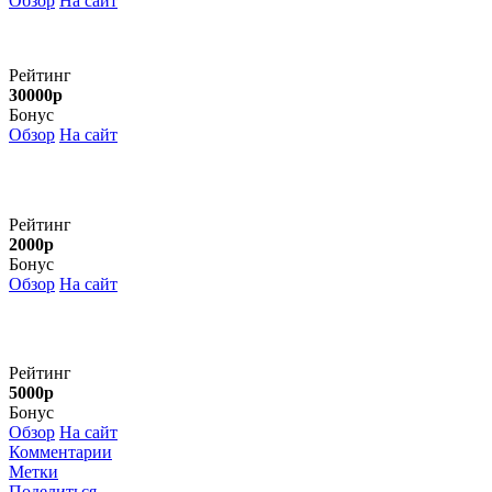
Обзор
На сайт
Рейтинг
30000р
Бонус
Обзор
На сайт
Рейтинг
2000р
Бонус
Обзор
На сайт
Рейтинг
5000р
Бонус
Обзор
На сайт
Комментарии
Метки
Поделиться