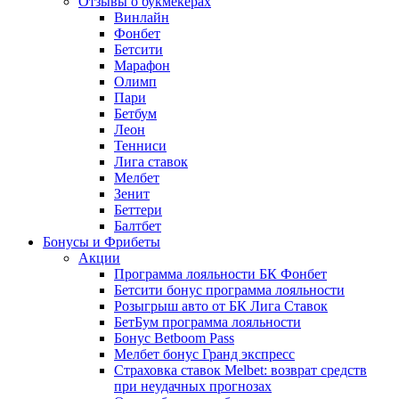
Отзывы о букмекерах
Винлайн
Фонбет
Бетсити
Марафон
Олимп
Пари
Бетбум
Леон
Тенниси
Лига ставок
Мелбет
Зенит
Беттери
Балтбет
Бонусы и Фрибеты
Акции
Программа лояльности БК Фонбет
Бетсити бонус программа лояльности
Розыгрыш авто от БК Лига Ставок
БетБум программа лояльности
Бонус Betboom Pass
Мелбет бонус Гранд экспресс
Страховка ставок Melbet: возврат средств
при неудачных прогнозах