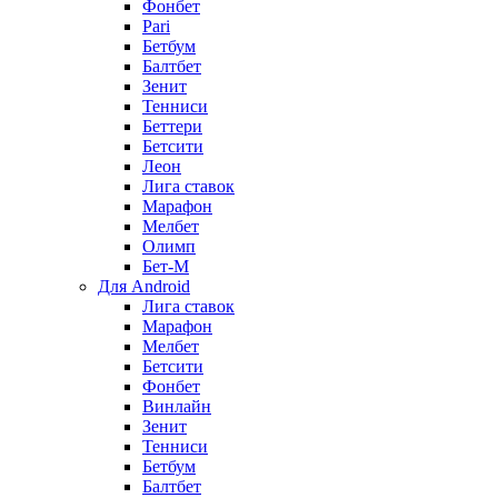
Фонбет
Pari
Бетбум
Балтбет
Зенит
Тенниси
Беттери
Бетсити
Леон
Лига ставок
Марафон
Мелбет
Олимп
Бет-М
Для Android
Лига ставок
Марафон
Мелбет
Бетсити
Фонбет
Винлайн
Зенит
Тенниси
Бетбум
Балтбет