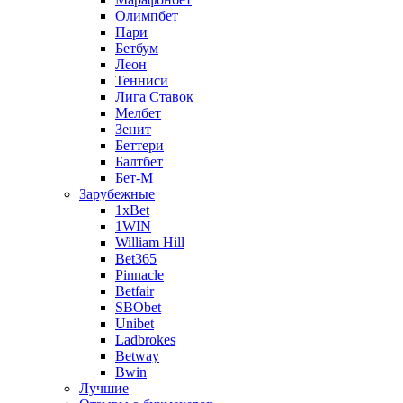
Олимпбет
Пари
Бетбум
Леон
Тенниси
Лига Ставок
Мелбет
Зенит
Беттери
Балтбет
Бет-М
Зарубежные
1xBet
1WIN
William Hill
Bet365
Pinnacle
Betfair
SBObet
Unibet
Ladbrokes
Betway
Bwin
Лучшие