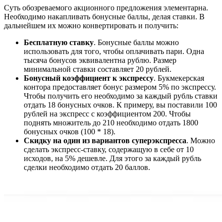
Суть обозреваемого акционного предложения элементарна.
Необходимо накапливать бонусные баллы, делая ставки. В
дальнейшем их можно конвертировать и получить:
Бесплатную ставку
. Бонусные баллы можно
использовать для того, чтобы оплачивать пари. Одна
тысяча бонусов эквивалентна рублю. Размер
минимальной ставки составляет 20 рублей.
Бонусный коэффициент к экспрессу
. Букмекерская
контора предоставляет бонус размером 5% по экспрессу.
Чтобы получить его необходимо за каждый рубль ставки
отдать 18 бонусных очков. К примеру, вы поставили 100
рублей на экспресс с коэффициентом 200. Чтобы
поднять множитель до 210 необходимо отдать 1800
бонусных очков (100 * 18).
Скидку на один из вариантов суперэкспресса
. Можно
сделать экспресс-ставку, содержащую в себе от 10
исходов, на 5% дешевле. Для этого за каждый рубль
сделки необходимо отдать 20 баллов.