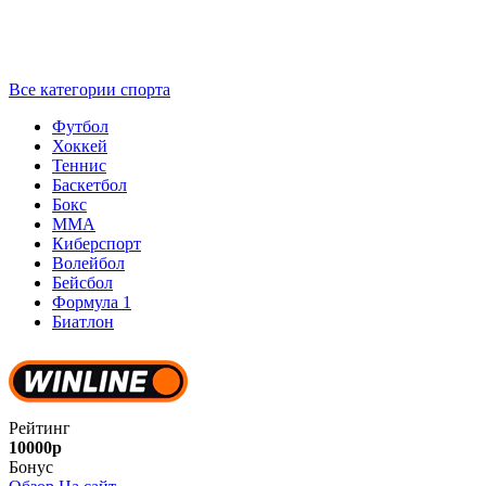
Все категории спорта
Футбол
Хоккей
Теннис
Баскетбол
Бокс
ММА
Киберспорт
Волейбол
Бейсбол
Формула 1
Биатлон
Рейтинг
10000р
Бонус