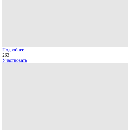
Подробнее
263
Участвовать