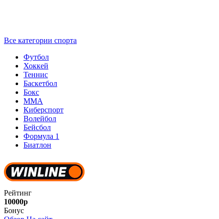
Все категории спорта
Футбол
Хоккей
Теннис
Баскетбол
Бокс
ММА
Киберспорт
Волейбол
Бейсбол
Формула 1
Биатлон
Рейтинг
10000р
Бонус