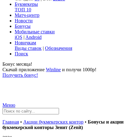
Букмекеры
ТОП 10
Матч-центр
Новости
Бонусы
Мобильные ставки
iOS
|
Android
Новичкам
Виды ставок
|
Обозначения
Поиск
Бонус месяца!
Скачай приложение
Winline
и получи 1000р!
Получить бонус!
Меню
Главная
•
Акции букмекерских контор
•
Бонусы и акции
букмекерской конторы Зенит (Zenit)