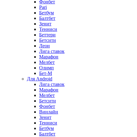
Фонбет
Pari
Бетбум
Балтбет
Зенит
Тенниси
Беттери
Бетсити
Леон
Лига ставок
Марафон
Мелбет
Олимп
Бет-М
Для Android
Лига ставок
Марафон
Мелбет
Бетсити
Фонбет
Винлайн
Зенит
Тенниси
Бетбум
Балтбет