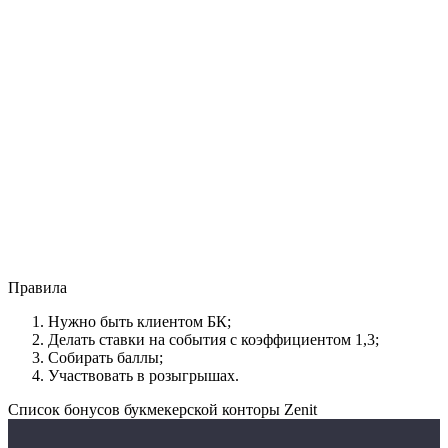
Правила
Нужно быть клиентом БК;
Делать ставки на события с коэффициентом 1,3;
Собирать баллы;
Участвовать в розыгрышах.
Список бонусов букмекерской конторы Zenit