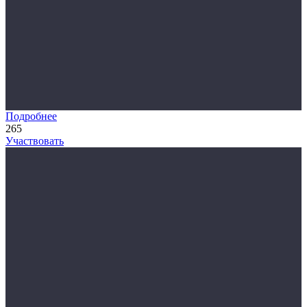
Подробнее
265
Участвовать