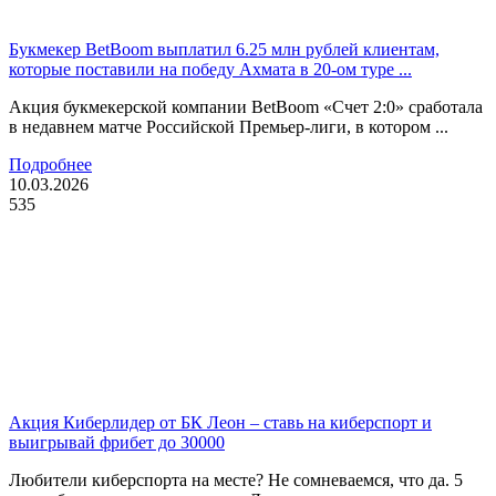
Букмекер BetBoom выплатил 6.25 млн рублей клиентам,
которые поставили на победу Ахмата в 20-ом туре ...
Акция букмекерской компании BetBoom «Счет 2:0» сработала
в недавнем матче Российской Премьер-лиги, в котором ...
Подробнее
10.03.2026
535
Акция Киберлидер от БК Леон – ставь на киберспорт и
выигрывай фрибет до 30000
Любители киберспорта на месте? Не сомневаемся, что да. 5