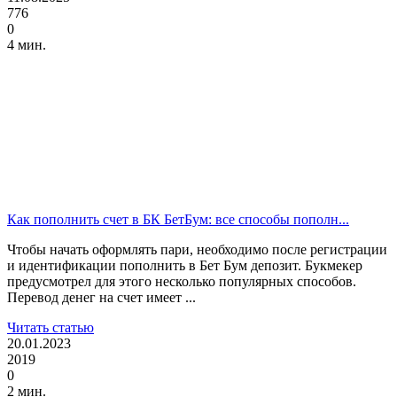
776
0
4 мин.
Как пополнить счет в БК БетБум: все способы пополн...
Чтобы начать оформлять пари, необходимо после регистрации
и идентификации пополнить в Бет Бум депозит. Букмекер
предусмотрел для этого несколько популярных способов.
Перевод денег на счет имеет ...
Читать статью
20.01.2023
2019
0
2 мин.