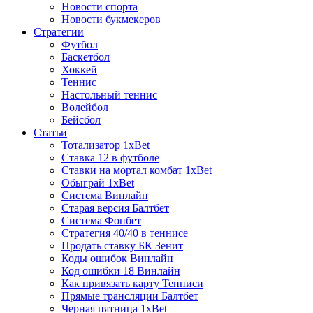
Новости спорта
Новости букмекеров
Стратегии
Футбол
Баскетбол
Хоккей
Теннис
Настольный теннис
Волейбол
Бейсбол
Статьи
Тотализатор 1хBet
Ставка 12 в футболе
Ставки на мортал комбат 1хBet
Обыграй 1хBet
Система Винлайн
Старая версия Балтбет
Система Фонбет
Стратегия 40/40 в теннисе
Продать ставку БК Зенит
Коды ошибок Винлайн
Код ошибки 18 Винлайн
Как привязать карту Тенниси
Прямые трансляции Балтбет
Черная пятница 1xBet