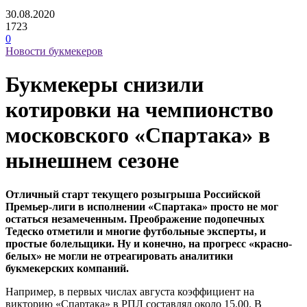
30.08.2020
1723
0
Новости букмекеров
Букмекеры снизили
котировки на чемпионство
московского «Спартака» в
нынешнем сезоне
Отличный старт текущего розыгрыша Российской
Премьер-лиги в исполнении «Спартака» просто не мог
остаться незамеченным. Преображение подопечных
Тедеско отметили и многие футбольные эксперты, и
простые болельщики. Ну и конечно, на прогресс «красно-
белых» не могли не отреагировать аналитики
букмекерских компаний.
Например, в первых числах августа коэффициент на
викторию «Спартака» в РПЛ составлял около 15.00. В