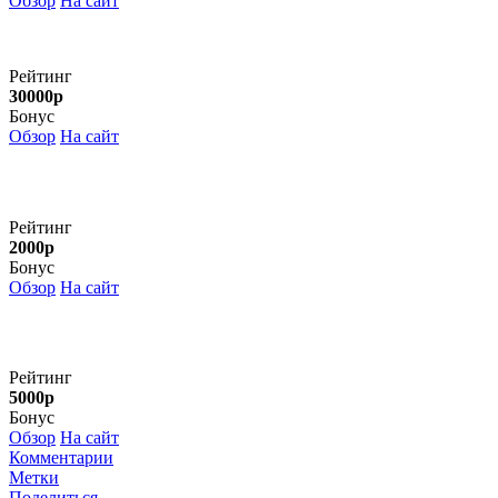
Обзор
На сайт
Рейтинг
30000р
Бонус
Обзор
На сайт
Рейтинг
2000р
Бонус
Обзор
На сайт
Рейтинг
5000р
Бонус
Обзор
На сайт
Комментарии
Метки
Поделиться