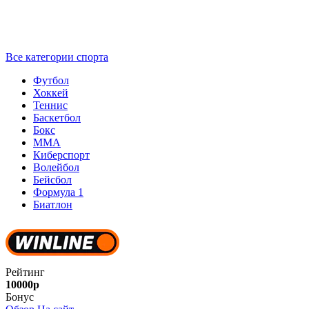
Все категории спорта
Футбол
Хоккей
Теннис
Баскетбол
Бокс
ММА
Киберспорт
Волейбол
Бейсбол
Формула 1
Биатлон
Рейтинг
10000р
Бонус