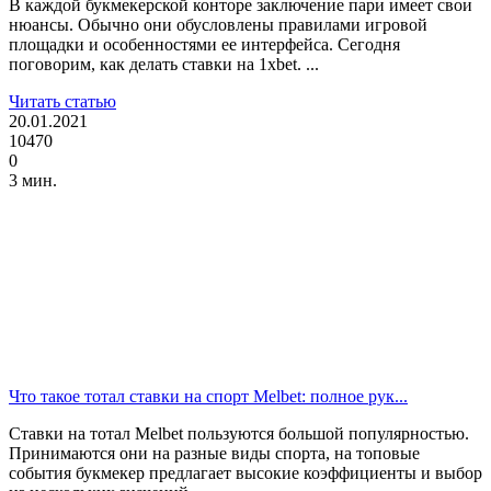
В каждой букмекерской конторе заключение пари имеет свои
нюансы. Обычно они обусловлены правилами игровой
площадки и особенностями ее интерфейса. Сегодня
поговорим, как делать ставки на 1xbet. ...
Читать статью
20.01.2021
10470
0
3 мин.
Что такое тотал ставки на спорт Melbet: полное рук...
Ставки на тотал Melbet пользуются большой популярностью.
Принимаются они на разные виды спорта, на топовые
события букмекер предлагает высокие коэффициенты и выбор