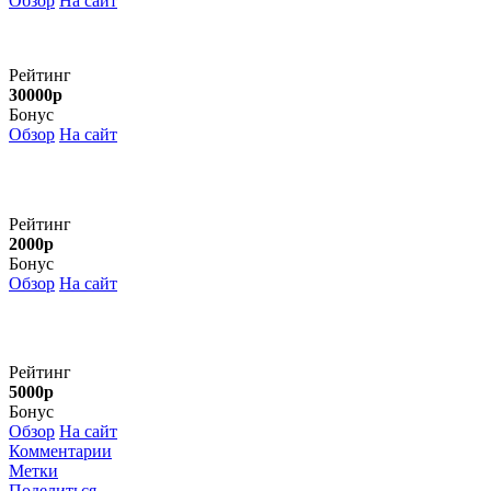
Обзор
На сайт
Рейтинг
30000р
Бонус
Обзор
На сайт
Рейтинг
2000р
Бонус
Обзор
На сайт
Рейтинг
5000р
Бонус
Обзор
На сайт
Комментарии
Метки
Поделиться