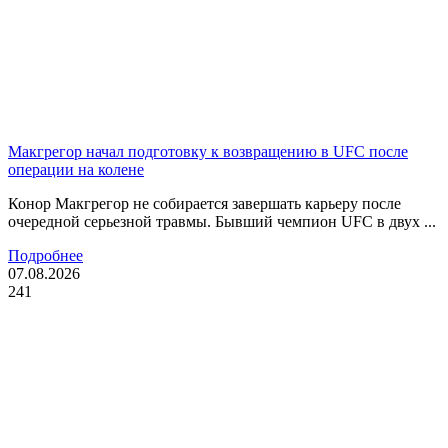
Макгрегор начал подготовку к возвращению в UFC после
операции на колене
Конор Макгрегор не собирается завершать карьеру после
очередной серьезной травмы. Бывший чемпион UFC в двух ...
Подробнее
07.08.2026
241