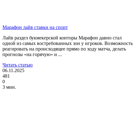
Марафон лайв ставки на спорт
Лайв раздел букмекерской конторы Марафон давно стал
одной из самых востребованных зон у игроков. Возможность
реагировать на происходящее прямо по ходу матча, делать
прогнозы «на горячую» и ...
Читать статью
06.11.2025
481
0
3 мин.