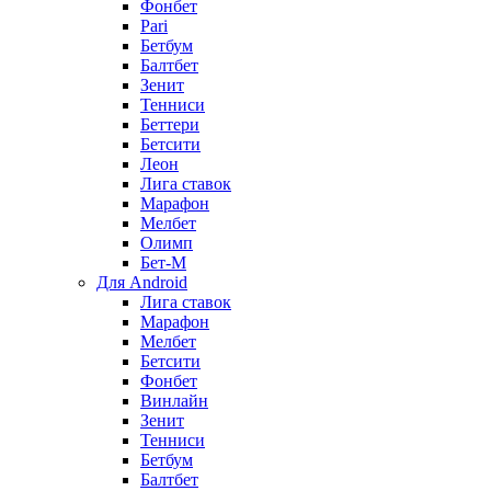
Фонбет
Pari
Бетбум
Балтбет
Зенит
Тенниси
Беттери
Бетсити
Леон
Лига ставок
Марафон
Мелбет
Олимп
Бет-М
Для Android
Лига ставок
Марафон
Мелбет
Бетсити
Фонбет
Винлайн
Зенит
Тенниси
Бетбум
Балтбет