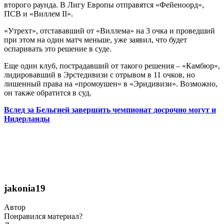
второго раунда. В Лигу Европы отправятся «Фейеноорд»,
ПСВ и «Виллем II».
«Утрехт», отстававший от «Виллема» на 3 очка и проведший
при этом на один матч меньше, уже заявил, что будет
оспаривать это решение в суде.
Еще один клуб, пострадавший от такого решения – «Камбюр»,
лидировавший в Эрстедивизи с отрывом в 11 очков, но
лишенный права на «промоушен» в «Эридивизи». Возможно,
он также обратится в суд.
Вслед за Бельгией завершить чемпионат досрочно могут и
Нидерланды
jakonia19
Автор
Понравился материал?