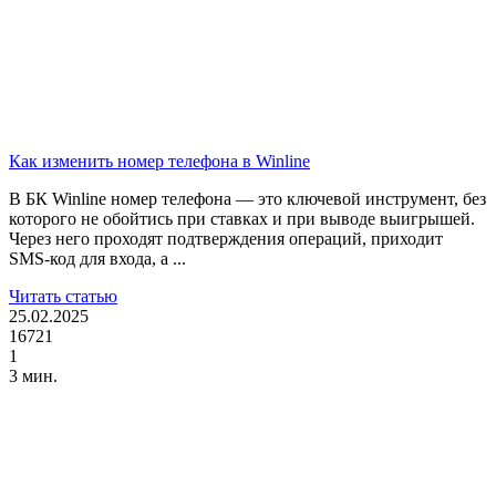
Как изменить номер телефона в Winline
В БК Winline номер телефона — это ключевой инструмент, без
которого не обойтись при ставках и при выводе выигрышей.
Через него проходят подтверждения операций, приходит
SMS-код для входа, а ...
Читать статью
25.02.2025
16721
1
3 мин.