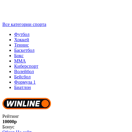
Все категории спорта
Футбол
Хоккей
Теннис
Баскетбол
Бокс
ММА
Киберспорт
Волейбол
Бейсбол
Формула 1
Биатлон
Рейтинг
10000р
Бонус