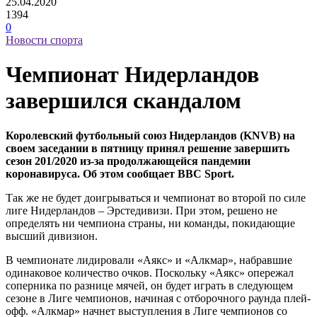
25.04.2020
1394
0
Новости спорта
Чемпионат Нидерландов
завершился скандалом
Королевский футбольный союз Нидерландов (KNVB) на
своем заседании в пятницу принял решение завершить
сезон 201/2020 из-за продолжающейся пандемии
коронавируса. Об этом сообщает BBC Sport.
Так же не будет доигрываться и чемпионат во второй по силе
лиге Нидерландов – Эрстедивизи. При этом, решено не
определять ни чемпиона страны, ни команды, покидающие
высший дивизион.
В чемпионате лидировали «Аякс» и «Алкмар», набравшие
одинаковое количество очков. Поскольку «Аякс» опережал
соперника по разнице мячей, он будет играть в следующем
сезоне в Лиге чемпионов, начиная с отборочного раунда плей-
офф. «Алкмар» начнет выступления в Лиге чемпионов со