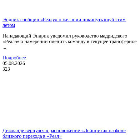
Эндрик сообщил «Реалу» о желании покинуть клуб этим
летом
Нападающий Эндрик уведомил руководство мадридского
«Реала» о намерении сменить команду в текущее трансферное
...
Подробнее
05.08.2026
323
Диоманде вернулся в расположение «Лейпцига» на фоне
близкого перехода в «Реал»