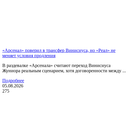
«Арсенал» поверил в трансфер Винисиуса, но «Реал» не
меняет условия продления
В раздевалке «Арсенала» считают переход Винисиуса
Жуниора реальным сценарием, хотя договоренности между ...
Подробнее
05.08.2026
275