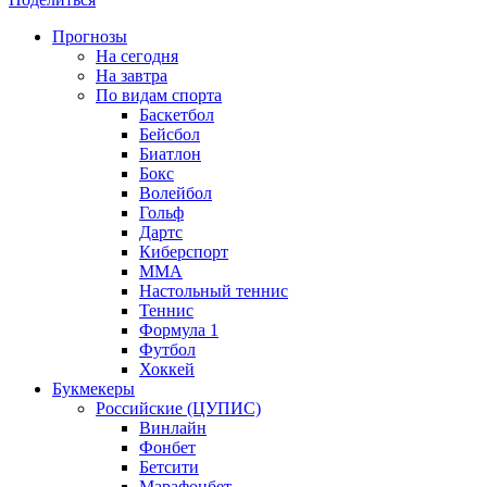
Прогнозы
На сегодня
На завтра
По видам спорта
Баскетбол
Бейсбол
Биатлон
Бокс
Волейбол
Гольф
Дартс
Киберспорт
ММА
Настольный теннис
Теннис
Формула 1
Футбол
Хоккей
Букмекеры
Российские (ЦУПИС)
Винлайн
Фонбет
Бетсити
Марафонбет