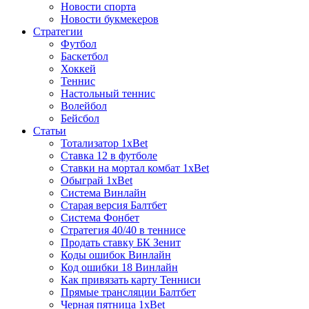
Новости спорта
Новости букмекеров
Стратегии
Футбол
Баскетбол
Хоккей
Теннис
Настольный теннис
Волейбол
Бейсбол
Статьи
Тотализатор 1хBet
Ставка 12 в футболе
Ставки на мортал комбат 1хBet
Обыграй 1хBet
Система Винлайн
Старая версия Балтбет
Система Фонбет
Стратегия 40/40 в теннисе
Продать ставку БК Зенит
Коды ошибок Винлайн
Код ошибки 18 Винлайн
Как привязать карту Тенниси
Прямые трансляции Балтбет
Черная пятница 1xBet