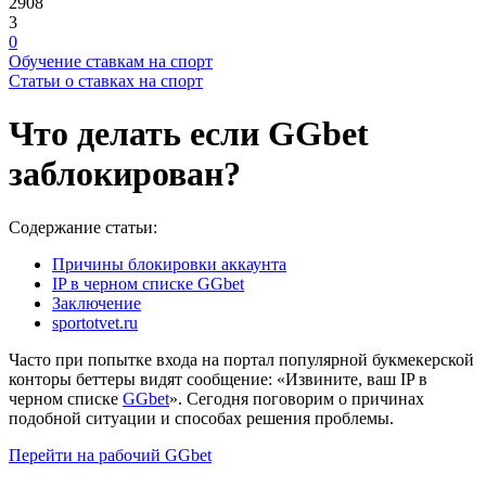
2908
3
0
Обучение ставкам на спорт
Статьи о ставках на спорт
Что делать если GGbet
заблокирован?
Содержание статьи:
Причины блокировки аккаунта
IP в черном списке GGbet
Заключение
sportotvet.ru
Часто при попытке входа на портал популярной букмекерской
конторы беттеры видят сообщение: «Извините, ваш IP в
черном списке
GGbet
». Сегодня поговорим о причинах
подобной ситуации и способах решения проблемы.
Перейти на рабочий GGbet