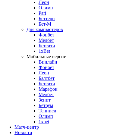
Леон
Олимп
Pari
Беттери
Бет-М
Для компьютеров
Фонбет
Мелбет
Бетсити
1xBet
Мобильные версии
Винлайн
Фонбет
Леон
Балтбет
Бетсити
Марафон
Мелбет
Зенит
Бетбум
Тенниси
Олимп
1xbet
Матч-центр
Новости