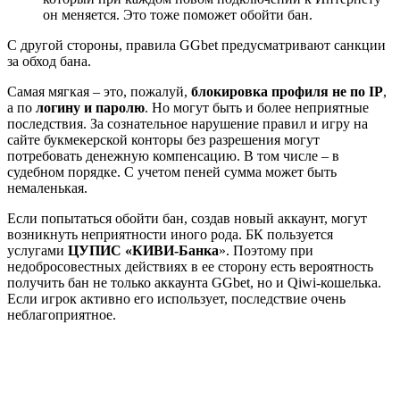
он меняется. Это тоже поможет обойти бан.
С другой стороны, правила GGbet предусматривают санкции
за обход бана.
Самая мягкая – это, пожалуй,
блокировка профиля не по IP
,
а по
логину и паролю
. Но могут быть и более неприятные
последствия. За сознательное нарушение правил и игру на
сайте букмекерской конторы без разрешения могут
потребовать денежную компенсацию. В том числе – в
судебном порядке. С учетом пеней сумма может быть
немаленькая.
Если попытаться обойти бан, создав новый аккаунт, могут
возникнуть неприятности иного рода. БК пользуется
услугами
ЦУПИС «КИВИ-Банка
». Поэтому при
недобросовестных действиях в ее сторону есть вероятность
получить бан не только аккаунта GGbet, но и Qiwi-кошелька.
Если игрок активно его использует, последствие очень
неблагоприятное.