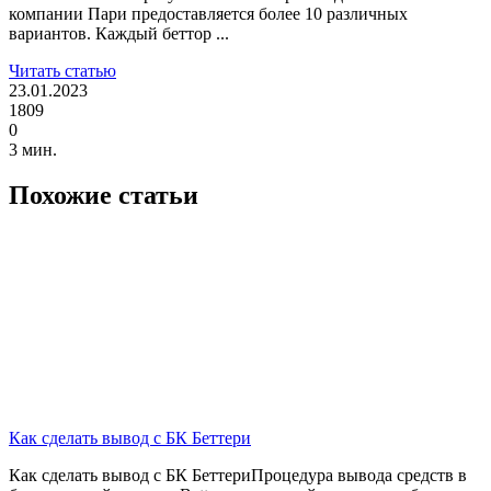
компании Пари предоставляется более 10 различных
вариантов. Каждый беттор ...
Читать статью
23.01.2023
1809
0
3 мин.
Похожие статьи
Как сделать вывод с БК Беттери
Как сделать вывод с БК БеттериПроцедура вывода средств в