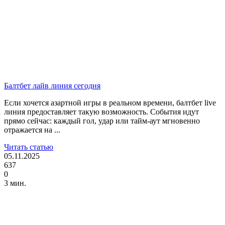
Балтбет лайв линия сегодня
Если хочется азартной игры в реальном времени, балтбет live
линия предоставляет такую возможность. События идут
прямо сейчас: каждый гол, удар или тайм-аут мгновенно
отражается на ...
Читать статью
05.11.2025
637
0
3 мин.