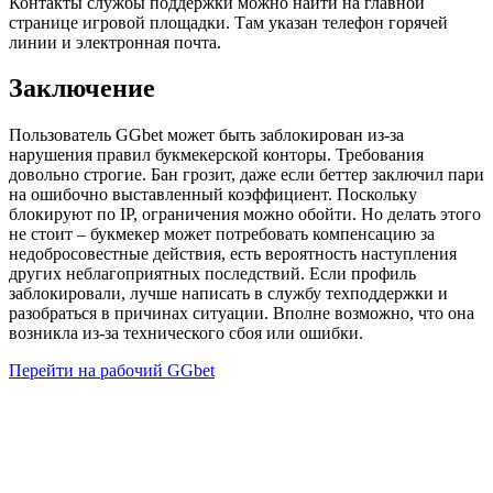
Контакты службы поддержки можно найти на главной
странице игровой площадки. Там указан телефон горячей
линии и электронная почта.
Заключение
Пользователь GGbet может быть заблокирован из-за
нарушения правил букмекерской конторы. Требования
довольно строгие. Бан грозит, даже если беттер заключил пари
на ошибочно выставленный коэффициент. Поскольку
блокируют по IP, ограничения можно обойти. Но делать этого
не стоит – букмекер может потребовать компенсацию за
недобросовестные действия, есть вероятность наступления
других неблагоприятных последствий. Если профиль
заблокировали, лучше написать в службу техподдержки и
разобраться в причинах ситуации. Вполне возможно, что она
возникла из-за технического сбоя или ошибки.
Перейти на рабочий GGbet