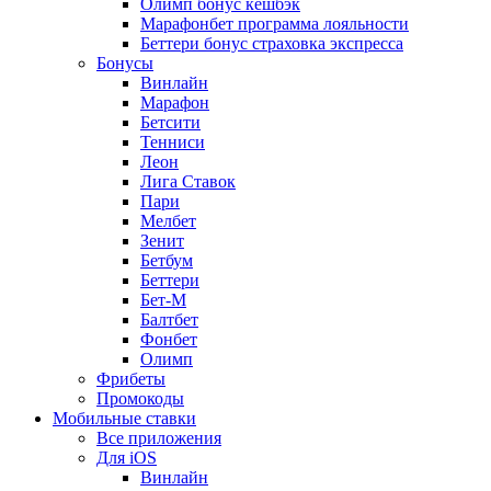
Олимп бонус кешбэк
Марафонбет программа лояльности
Беттери бонус страховка экспресса
Бонусы
Винлайн
Марафон
Бетсити
Тенниси
Леон
Лига Ставок
Пари
Мелбет
Зенит
Бетбум
Беттери
Бет-М
Балтбет
Фонбет
Олимп
Фрибеты
Промокоды
Мобильные ставки
Все приложения
Для iOS
Винлайн