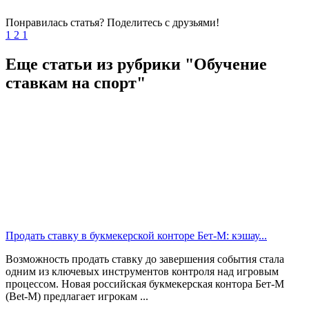
Понравилась статья? Поделитесь с друзьями!
1
2
1
Еще статьи из рубрики "Обучение
ставкам на спорт"
Продать ставку в букмекерской конторе Бет-М: кэшау...
Возможность продать ставку до завершения события стала
одним из ключевых инструментов контроля над игровым
процессом. Новая российская букмекерская контора Бет-М
(Bet-M) предлагает игрокам ...