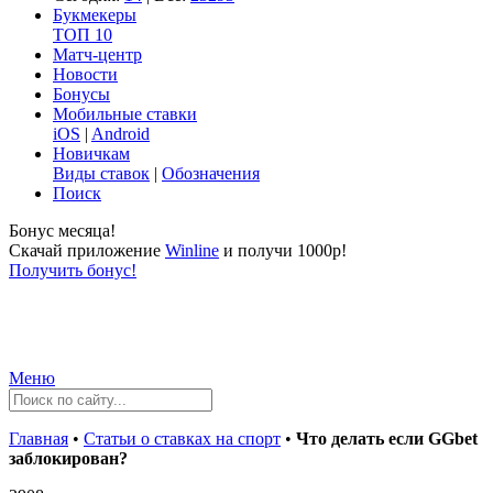
Букмекеры
ТОП 10
Матч-центр
Новости
Бонусы
Мобильные ставки
iOS
|
Android
Новичкам
Виды ставок
|
Обозначения
Поиск
Бонус месяца!
Скачай приложение
Winline
и получи 1000р!
Получить бонус!
Меню
Главная
•
Статьи о ставках на спорт
•
Что делать если GGbet
заблокирован?