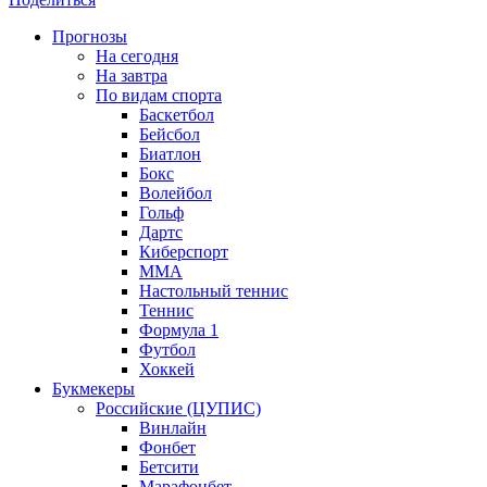
Прогнозы
На сегодня
На завтра
По видам спорта
Баскетбол
Бейсбол
Биатлон
Бокс
Волейбол
Гольф
Дартс
Киберспорт
ММА
Настольный теннис
Теннис
Формула 1
Футбол
Хоккей
Букмекеры
Российские (ЦУПИС)
Винлайн
Фонбет
Бетсити
Марафонбет