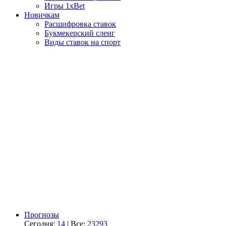
Игры 1xBet
Новичкам
Расшифровка ставок
Букмекерский сленг
Виды ставок на спорт
Прогнозы
Сегодня:
14
| Все:
23293