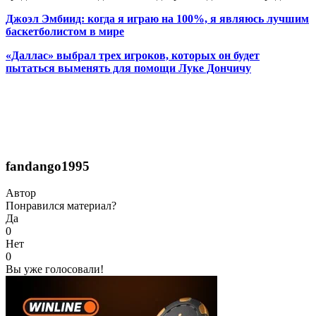
Джоэл Эмбиид: когда я играю на 100%, я являюсь лучшим
баскетболистом в мире
«Даллас» выбрал трех игроков, которых он будет
пытаться выменять для помощи Луке Дончичу
fandango1995
Автор
Понравился материал?
Да
0
Нет
0
Вы уже голосовали!