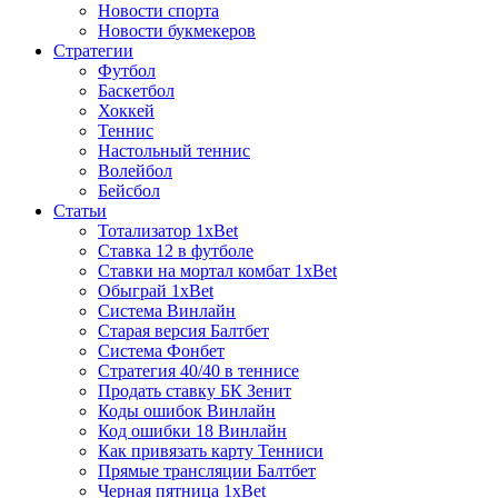
Новости спорта
Новости букмекеров
Стратегии
Футбол
Баскетбол
Хоккей
Теннис
Настольный теннис
Волейбол
Бейсбол
Статьи
Тотализатор 1хBet
Ставка 12 в футболе
Ставки на мортал комбат 1хBet
Обыграй 1хBet
Система Винлайн
Старая версия Балтбет
Система Фонбет
Стратегия 40/40 в теннисе
Продать ставку БК Зенит
Коды ошибок Винлайн
Код ошибки 18 Винлайн
Как привязать карту Тенниси
Прямые трансляции Балтбет
Черная пятница 1xBet