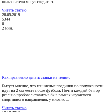
пользователи могут следить за ...
Читать статью
28.05.2019
5344
0
2 мин.
Как правильно делать ставки на теннис
Бытует мнение, что теннисные поединки по популярности
идут на 2-ом месте после футбола. Почти каждый беттор
реально пробовал ставить в бк в рамках изучаемого
спортивного направления, у многих ...
Читать статью