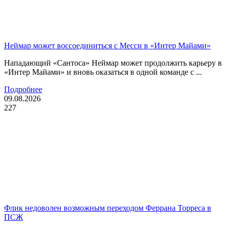
Неймар может воссоединиться с Месси в «Интер Майами»
Нападающий «Сантоса» Неймар может продолжить карьеру в
«Интер Майами» и вновь оказаться в одной команде с ...
Подробнее
09.08.2026
227
Флик недоволен возможным переходом Феррана Торреса в
ПСЖ