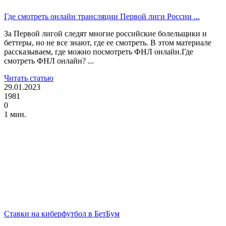
Где смотреть онлайн трансляции Первой лиги России ...
За Первой лигой следят многие российские болельщики и
беттеры, но не все знают, где ее смотреть. В этом материале
рассказываем, где можно посмотреть ФНЛ онлайн.Где
смотреть ФНЛ онлайн? ...
Читать статью
29.01.2023
1981
0
1 мин.
Ставки на киберфутбол в БетБум