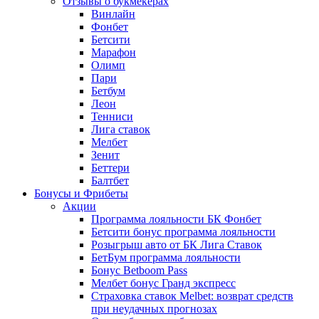
Отзывы о букмекерах
Винлайн
Фонбет
Бетсити
Марафон
Олимп
Пари
Бетбум
Леон
Тенниси
Лига ставок
Мелбет
Зенит
Беттери
Балтбет
Бонусы и Фрибеты
Акции
Программа лояльности БК Фонбет
Бетсити бонус программа лояльности
Розыгрыш авто от БК Лига Ставок
БетБум программа лояльности
Бонус Betboom Pass
Мелбет бонус Гранд экспресс
Страховка ставок Melbet: возврат средств
при неудачных прогнозах