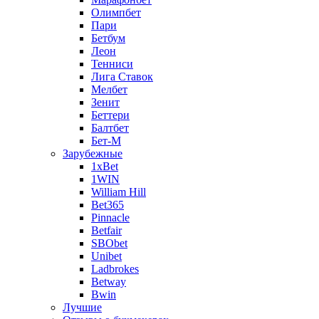
Олимпбет
Пари
Бетбум
Леон
Тенниси
Лига Ставок
Мелбет
Зенит
Беттери
Балтбет
Бет-М
Зарубежные
1xBet
1WIN
William Hill
Bet365
Pinnacle
Betfair
SBObet
Unibet
Ladbrokes
Betway
Bwin
Лучшие