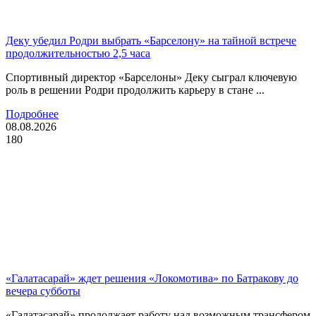
Деку убедил Родри выбрать «Барселону» на тайной встрече
продолжительностью 2,5 часа
Спортивный директор «Барселоны» Деку сыграл ключевую
роль в решении Родри продолжить карьеру в стане ...
Подробнее
08.08.2026
180
«Галатасарай» ждет решения «Локомотива» по Батракову до
вечера субботы
«Галатасарай» продолжает работу над возможным трансфером