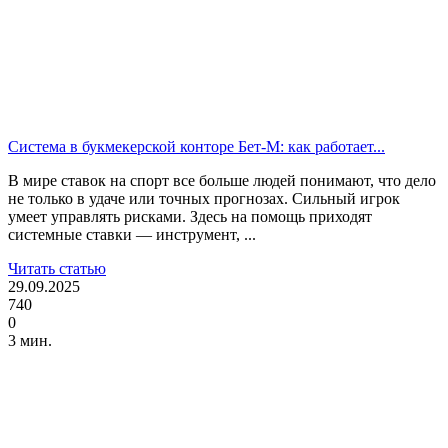
Система в букмекерской конторе Бет-М: как работает...
В мире ставок на спорт все больше людей понимают, что дело
не только в удаче или точных прогнозах. Сильный игрок
умеет управлять рисками. Здесь на помощь приходят
системные ставки — инструмент, ...
Читать статью
29.09.2025
740
0
3 мин.