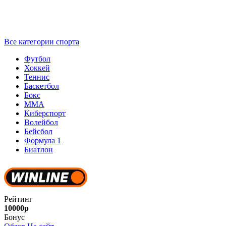
Все категории спорта
Футбол
Хоккей
Теннис
Баскетбол
Бокс
ММА
Киберспорт
Волейбол
Бейсбол
Формула 1
Биатлон
Рейтинг
10000р
Бонус