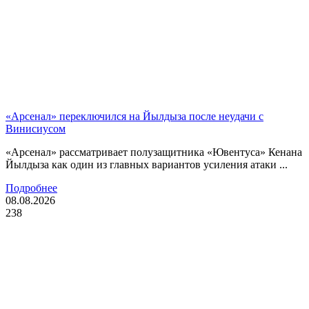
«Арсенал» переключился на Йылдыза после неудачи с
Винисиусом
«Арсенал» рассматривает полузащитника «Ювентуса» Кенана
Йылдыза как один из главных вариантов усиления атаки ...
Подробнее
08.08.2026
238