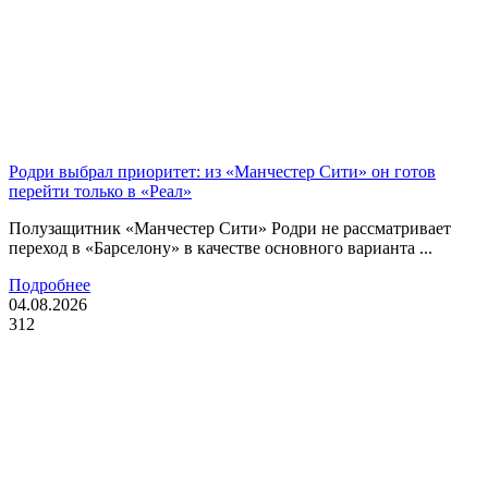
Родри выбрал приоритет: из «Манчестер Сити» он готов
перейти только в «Реал»
Полузащитник «Манчестер Сити» Родри не рассматривает
переход в «Барселону» в качестве основного варианта ...
Подробнее
04.08.2026
312