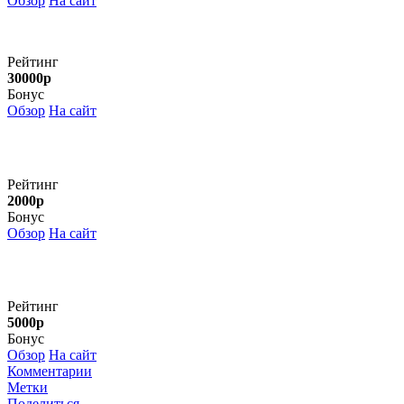
Обзор
На сайт
Рейтинг
30000р
Бонус
Обзор
На сайт
Рейтинг
2000р
Бонус
Обзор
На сайт
Рейтинг
5000р
Бонус
Обзор
На сайт
Комментарии
Метки
Поделиться