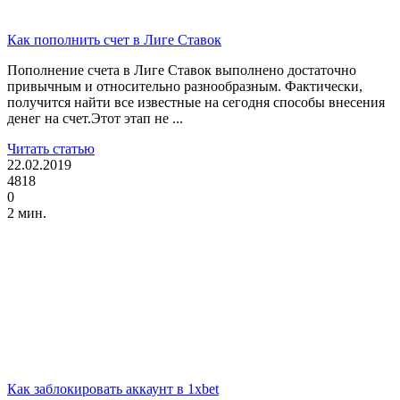
Как пополнить счет в Лиге Ставок
Пополнение счета в Лиге Ставок выполнено достаточно
привычным и относительно разнообразным. Фактически,
получится найти все известные на сегодня способы внесения
денег на счет.Этот этап не ...
Читать статью
22.02.2019
4818
0
2 мин.
Как заблокировать аккаунт в 1xbet