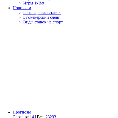
Игры 1xBet
Новичкам
Расшифровка ставок
Букмекерский сленг
Виды ставок на спорт
Прогнозы
Сегодня:
14
| Все:
23293