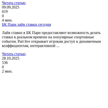
Читать статью
09.09.2025
619
0
4 мин.
БК Пари лайв ставки сегодня
Лайв ставки в БК Пари предоставляют возможность делать
ставки в реальном времени на популярные спортивные
события. Pari live открывает игрокам доступ к динамичным
коэффициентам, интерактивной ...
Читать статью
28.10.2025
536
0
2 мин.