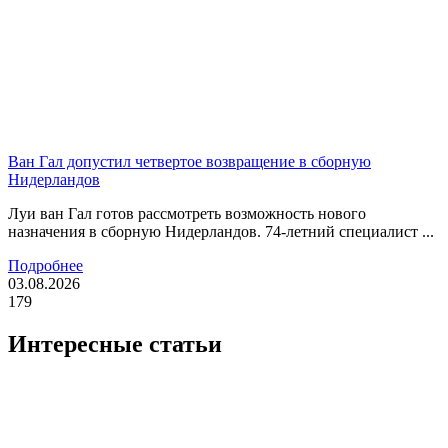
Ван Гал допустил четвертое возвращение в сборную
Нидерландов
Луи ван Гал готов рассмотреть возможность нового
назначения в сборную Нидерландов. 74-летний специалист ...
Подробнее
03.08.2026
179
Интересные статьи