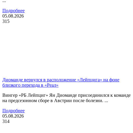
...
Подробнее
05.08.2026
315
Диоманде вернулся в расположение «Лейпцига» на фоне
близкого перехода в «Реал»
Вингер «РБ Лейпциг» Ян Диоманде присоединился к команде
на предсезонном сборе в Австрии после болезни. ...
Подробнее
05.08.2026
314