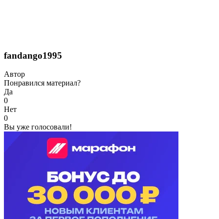
fandango1995
Автор
Понравился материал?
Да
0
Нет
0
Вы уже голосовали!