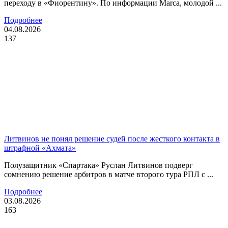
переходу в «Фиорентину». По информации Marca, молодой ...
Подробнее
04.08.2026
137
Литвинов не понял решение судей после жесткого контакта в
штрафной «Ахмата»
Полузащитник «Спартака» Руслан Литвинов подверг
сомнению решение арбитров в матче второго тура РПЛ с ...
Подробнее
03.08.2026
163