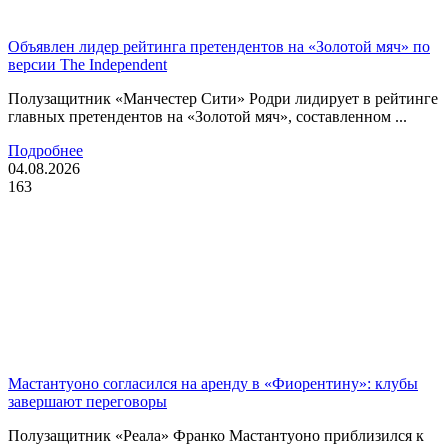
Объявлен лидер рейтинга претендентов на «Золотой мяч» по
версии The Independent
Полузащитник «Манчестер Сити» Родри лидирует в рейтинге
главных претендентов на «Золотой мяч», составленном ...
Подробнее
04.08.2026
163
Мастантуоно согласился на аренду в «Фиорентину»: клубы
завершают переговоры
Полузащитник «Реала» Франко Мастантуоно приблизился к