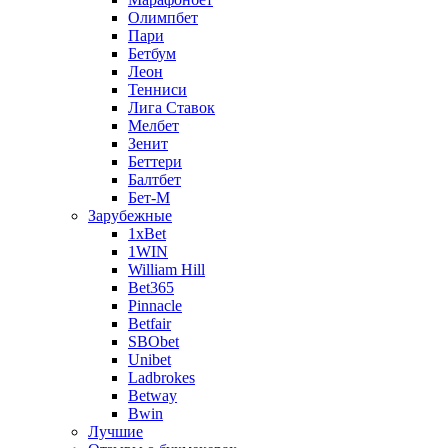
Олимпбет
Пари
Бетбум
Леон
Тенниси
Лига Ставок
Мелбет
Зенит
Беттери
Балтбет
Бет-М
Зарубежные
1xBet
1WIN
William Hill
Bet365
Pinnacle
Betfair
SBObet
Unibet
Ladbrokes
Betway
Bwin
Лучшие