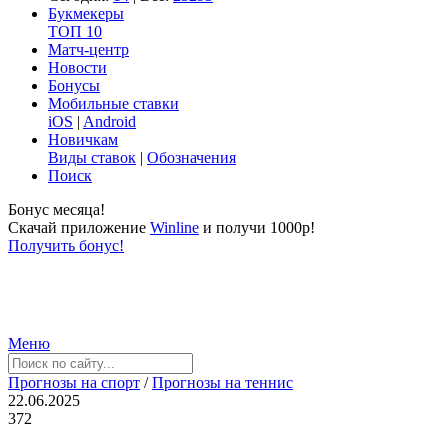
Букмекеры
ТОП 10
Матч-центр
Новости
Бонусы
Мобильные ставки
iOS
|
Android
Новичкам
Виды ставок
|
Обозначения
Поиск
Бонус месяца!
Скачай приложение
Winline
и получи 1000р!
Получить бонус!
Меню
Прогнозы на спорт
/
Прогнозы на теннис
22.06.2025
372