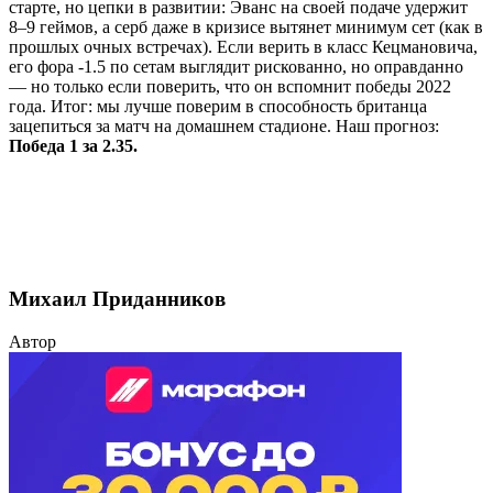
старте, но цепки в развитии: Эванс на своей подаче удержит
8–9 геймов, а серб даже в кризисе вытянет минимум сет (как в
прошлых очных встречах). Если верить в класс Кецмановича,
его фора -1.5 по сетам выглядит рискованно, но оправданно
— но только если поверить, что он вспомнит победы 2022
года. Итог: мы лучше поверим в способность британца
зацепиться за матч на домашнем стадионе. Наш прогноз:
Победа 1 за 2.35.
Михаил Приданников
Автор