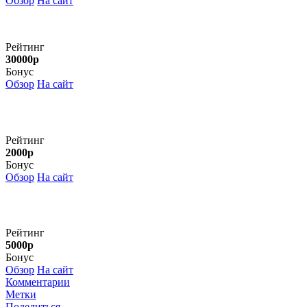
Обзор
На сайт
Рейтинг
30000р
Бонус
Обзор
На сайт
Рейтинг
2000р
Бонус
Обзор
На сайт
Рейтинг
5000р
Бонус
Обзор
На сайт
Комментарии
Метки
Поделиться