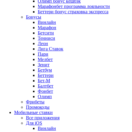
Олимп бонус кешбэк
Марафонбет программа лояльности
Беттери бонус страховка экспресса
Бонусы
Винлайн
Марафон
Бетсити
Тенниси
Леон
Лига Ставок
Пари
Мелбет
Зенит
Бетбум
Беттери
Бет-М
Балтбет
Фонбет
Олимп
Фрибеты
Промокоды
Мобильные ставки
Все приложения
Для iOS
Винлайн