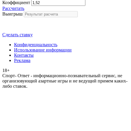
Коэффициент
Рассчитать
Выигрыш
Сделать ставку
Конфиденциальность
Использование информации
Контакты
Реклама
18+
Спорт- Ответ - информационно-познавательный сервис, не
организовующий азартные игры и не ведущий примем каких-
либо ставок.