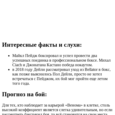
Интересные факты и слухи:
Майкл Пейдж боксировал и успел провести два
успешных поединка в профессиональном боксе. Михал
Ciach и Джонатана Кастано победа нокаутом.
в 2018 году Дейли рассматривал уход из Bellator в бокс,
как позже выяснилось Пол Дейли, просто не хотел
встречаться с Пейджом, их бой мог пройти еще летом
того года.
Прогноз на бой:
Для тех, кто наблюдает за карьерой «Венома» в клетке, столь
высокий коэффициент является слегка удивительным, но если
рассмотреть бэкграунд боя, то всё становится на свои места.