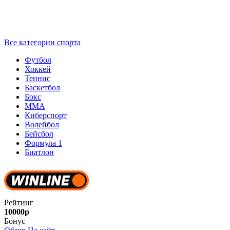
Все категории спорта
Футбол
Хоккей
Теннис
Баскетбол
Бокс
ММА
Киберспорт
Волейбол
Бейсбол
Формула 1
Биатлон
Рейтинг
10000р
Бонус