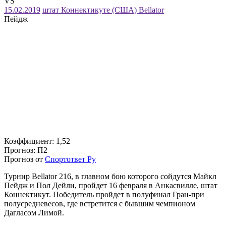
VS
15.02.2019
штат Коннектикуте (США)
Bellator
Пейдж
Коэффициент:
1,52
Прогноз:
П2
Прогноз от
Спортответ Ру
Турнир Bellator 216, в главном бою которого сойдутся Майкл
Пейдж и Пол Дейли, пройдет 16 февраля в Анкасвилле, штат
Коннектикут. Победитель пройдет в полуфинал Гран-при
полусредневесов, где встретится с бывшим чемпионом
Дагласом Лимой.