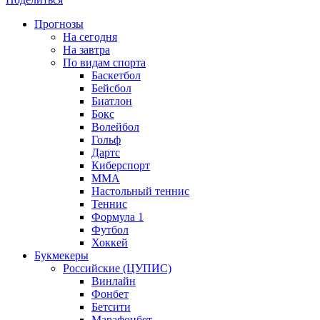
Прогнозы
На сегодня
На завтра
По видам спорта
Баскетбол
Бейсбол
Биатлон
Бокс
Волейбол
Гольф
Дартс
Киберспорт
ММА
Настольный теннис
Теннис
Формула 1
Футбол
Хоккей
Букмекеры
Российские (ЦУПИС)
Винлайн
Фонбет
Бетсити
Марафонбет