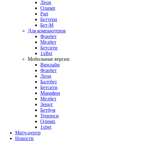
Леон
Олимп
Pari
Беттери
Бет-М
Для компьютеров
Фонбет
Мелбет
Бетсити
1xBet
Мобильные версии
Винлайн
Фонбет
Леон
Балтбет
Бетсити
Марафон
Мелбет
Зенит
Бетбум
Тенниси
Олимп
1xbet
Матч-центр
Новости