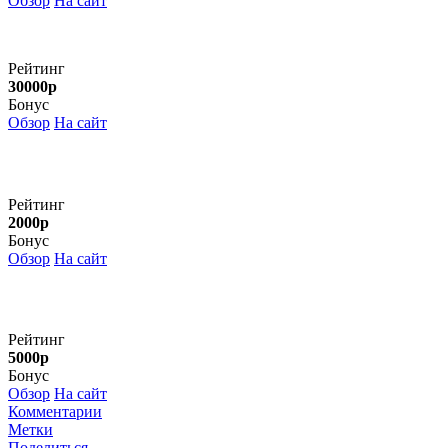
Обзор
На сайт
Рейтинг
30000р
Бонус
Обзор
На сайт
Рейтинг
2000р
Бонус
Обзор
На сайт
Рейтинг
5000р
Бонус
Обзор
На сайт
Комментарии
Метки
Поделиться