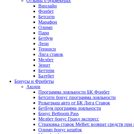
Отзывы о букмекерах
Винлайн
Фонбет
Бетсити
Марафон
Олимп
Пари
Бетбум
Леон
Тенниси
Лига ставок
Мелбет
Зенит
Беттери
Балтбет
Бонусы и Фрибеты
Акции
Программа лояльности БК Фонбет
Бетсити бонус программа лояльности
Розыгрыш авто от БК Лига Ставок
БетБум программа лояльности
Бонус Betboom Pass
Мелбет бонус Гранд экспресс
Страховка ставок Melbet: возврат средств при
Олимп бонус кешбэк