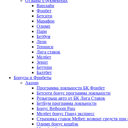
Отзывы о букмекерах
Винлайн
Фонбет
Бетсити
Марафон
Олимп
Пари
Бетбум
Леон
Тенниси
Лига ставок
Мелбет
Зенит
Беттери
Балтбет
Бонусы и Фрибеты
Акции
Программа лояльности БК Фонбет
Бетсити бонус программа лояльности
Розыгрыш авто от БК Лига Ставок
БетБум программа лояльности
Бонус Betboom Pass
Мелбет бонус Гранд экспресс
Страховка ставок Melbet: возврат средств при
Олимп бонус кешбэк