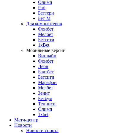
Олимп
Pari
Беттери
Бет-М
Для компьютеров
Фонбет
Мелбет
Бетсити
1xBet
Мобильные версии
Винлайн
Фонбет
Леон
Балтбет
Бетсити
Марафон
Мелбет
Зенит
Бетбум
Тенниси
Олимп
1xbet
Матч-центр
Новости
Новости спорта