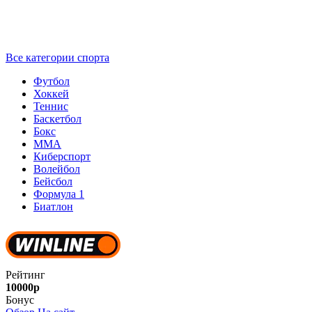
Все категории спорта
Футбол
Хоккей
Теннис
Баскетбол
Бокс
ММА
Киберспорт
Волейбол
Бейсбол
Формула 1
Биатлон
Рейтинг
10000р
Бонус