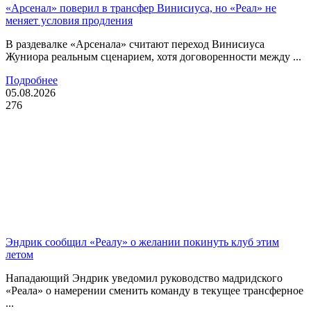
«Арсенал» поверил в трансфер Винисиуса, но «Реал» не
меняет условия продления
В раздевалке «Арсенала» считают переход Винисиуса
Жуниора реальным сценарием, хотя договоренности между ...
Подробнее
05.08.2026
276
Эндрик сообщил «Реалу» о желании покинуть клуб этим
летом
Нападающий Эндрик уведомил руководство мадридского
«Реала» о намерении сменить команду в текущее трансферное
...