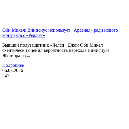
Оби Микел: Винисиус использует «Арсенал» ради нового
контракта с «Реалом»
Бывший полузащитник «Челси» Джон Оби Микел
скептически оценил вероятность перехода Винисиуса
Жуниора из ...
Подробнее
06.08.2026
247