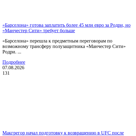
«Барселона» готова заплатить более 45 млн евро за Родри, но
«Манчестер Сити» требует больше
«Барселона» перешла к предметным переговорам по
возможному трансферу полузащитника «Манчестер Сити»
Родри. ...
Подробнее
07.08.2026
131
Макгрегор начал подготовку к возвращению в UFC после