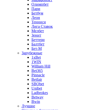
Олимпбет
Пари
Бетбум
Леон
Тенниси
Лига Ставок
Мелбет
Зенит
Беттери
Балтбет
Бет-М
Зарубежные
1xBet
1WIN
William Hill
Bet365
Pinnacle
Betfair
SBObet
Unibet
Ladbrokes
Betway
Bwin
Лучшие