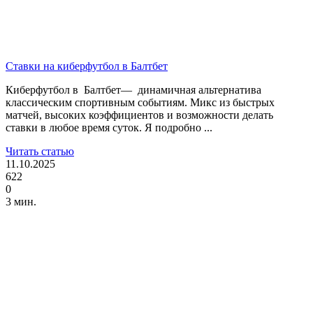
Ставки на киберфутбол в Балтбет
Киберфутбол в Балтбет— динамичная альтернатива
классическим спортивным событиям. Микс из быстрых
матчей, высоких коэффициентов и возможности делать
ставки в любое время суток. Я подробно ...
Читать статью
11.10.2025
622
0
3 мин.