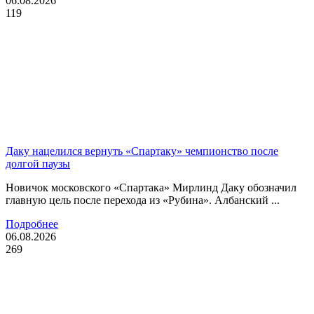
06.08.2026
119
Даку нацелился вернуть «Спартаку» чемпионство после
долгой паузы
Новичок московского «Спартака» Мирлинд Даку обозначил
главную цель после перехода из «Рубина». Албанский ...
Подробнее
06.08.2026
269