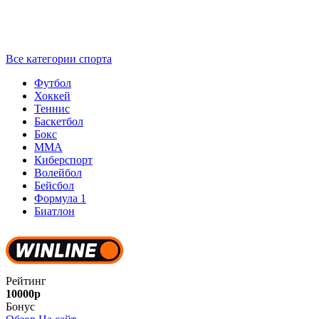
Все категории спорта
Футбол
Хоккей
Теннис
Баскетбол
Бокс
ММА
Киберспорт
Волейбол
Бейсбол
Формула 1
Биатлон
Рейтинг
10000р
Бонус