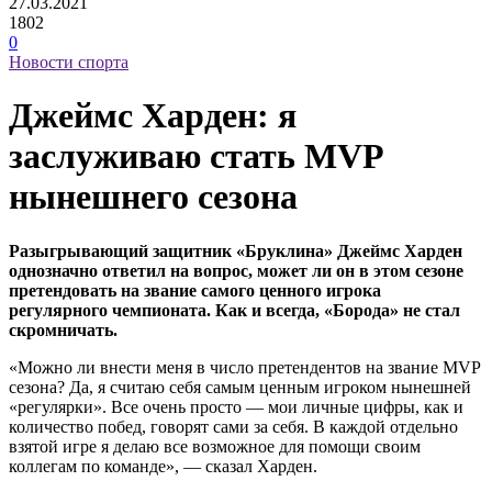
27.03.2021
1802
0
Новости спорта
Джеймс Харден: я
заслуживаю стать MVP
нынешнего сезона
Разыгрывающий защитник «Бруклина» Джеймс Харден
однозначно ответил на вопрос, может ли он в этом сезоне
претендовать на звание самого ценного игрока
регулярного чемпионата. Как и всегда, «Борода» не стал
скромничать.
«Можно ли внести меня в число претендентов на звание MVP
сезона? Да, я считаю себя самым ценным игроком нынешней
«регулярки». Все очень просто — мои личные цифры, как и
количество побед, говорят сами за себя. В каждой отдельно
взятой игре я делаю все возможное для помощи своим
коллегам по команде», — сказал Харден.