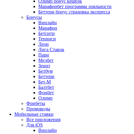
Олимп бонус кешбэк
Марафонбет программа лояльности
Беттери бонус страховка экспресса
Бонусы
Винлайн
Марафон
Бетсити
Тенниси
Леон
Лига Ставок
Пари
Мелбет
Зенит
Бетбум
Беттери
Бет-М
Балтбет
Фонбет
Олимп
Фрибеты
Промокоды
Мобильные ставки
Все приложения
Для iOS
Винлайн