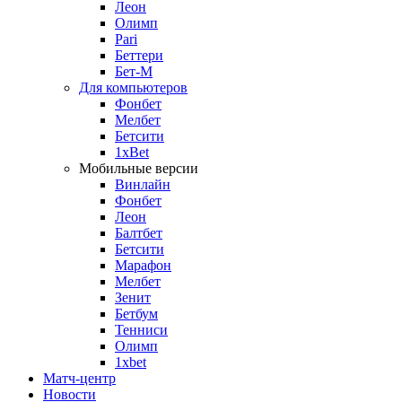
Леон
Олимп
Pari
Беттери
Бет-М
Для компьютеров
Фонбет
Мелбет
Бетсити
1xBet
Мобильные версии
Винлайн
Фонбет
Леон
Балтбет
Бетсити
Марафон
Мелбет
Зенит
Бетбум
Тенниси
Олимп
1xbet
Матч-центр
Новости