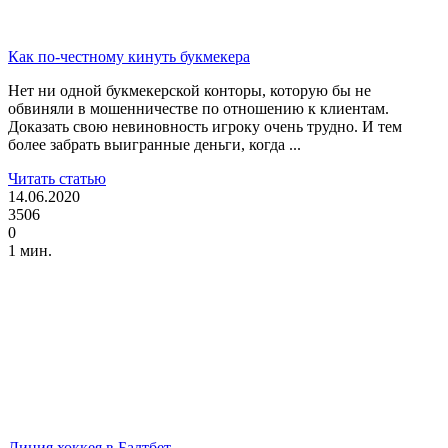
Как по-честному кинуть букмекера
Нет ни одной букмекерской конторы, которую бы не
обвиняли в мошенничестве по отношению к клиентам.
Доказать свою невиновность игроку очень трудно. И тем
более забрать выигранные деньги, когда ...
Читать статью
14.06.2020
3506
0
1 мин.
Линия хоккея в Балтбет