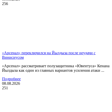
256
«Арсенал» переключился на Йылдыза после неудачи с
Винисиусом
«Арсенал» рассматривает полузащитника «Ювентуса» Кенана
Йылдыза как один из главных вариантов усиления атаки ...
Подробнее
08.08.2026
251