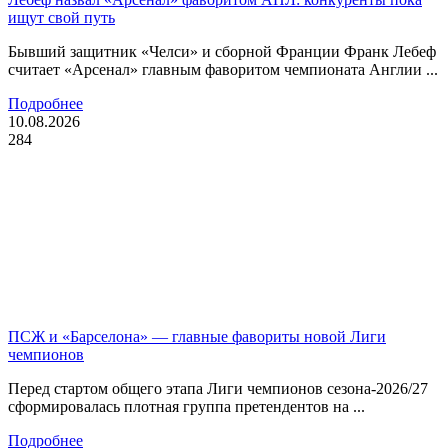
ищут свой путь
Бывший защитник «Челси» и сборной Франции Франк Лебеф
считает «Арсенал» главным фаворитом чемпионата Англии ...
Подробнее
10.08.2026
284
ПСЖ и «Барселона» — главные фавориты новой Лиги
чемпионов
Перед стартом общего этапа Лиги чемпионов сезона-2026/27
сформировалась плотная группа претендентов на ...
Подробнее