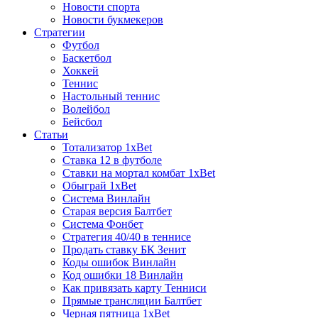
Новости спорта
Новости букмекеров
Стратегии
Футбол
Баскетбол
Хоккей
Теннис
Настольный теннис
Волейбол
Бейсбол
Статьи
Тотализатор 1хBet
Ставка 12 в футболе
Ставки на мортал комбат 1хBet
Обыграй 1хBet
Система Винлайн
Старая версия Балтбет
Система Фонбет
Стратегия 40/40 в теннисе
Продать ставку БК Зенит
Коды ошибок Винлайн
Код ошибки 18 Винлайн
Как привязать карту Тенниси
Прямые трансляции Балтбет
Черная пятница 1xBet