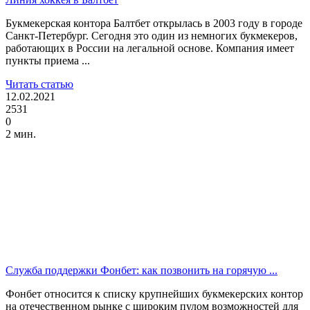
Букмекерская контора Балтбет открылась в 2003 году в городе
Санкт-Петербург. Сегодня это один из немногих букмекеров,
работающих в России на легальной основе. Компания имеет
пункты приема ...
Читать статью
12.02.2021
2531
0
2 мин.
Служба поддержки Фонбет: как позвонить на горячую ...
Фонбет относится к списку крупнейших букмекерских контор
на отечественном рынке с широким пулом возможностей для