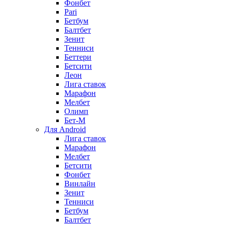
Фонбет
Pari
Бетбум
Балтбет
Зенит
Тенниси
Беттери
Бетсити
Леон
Лига ставок
Марафон
Мелбет
Олимп
Бет-М
Для Android
Лига ставок
Марафон
Мелбет
Бетсити
Фонбет
Винлайн
Зенит
Тенниси
Бетбум
Балтбет