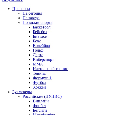
Прогнозы
На сегодня
На завтра
По видам спорта
Баскетбол
Бейсбол
Биатлон
Бокс
Волейбол
Гольф
Дартс
Киберспорт
ММА
Настольный теннис
Теннис
Формула 1
Футбол
Хоккей
Букмекеры
Российские (ЦУПИС)
Винлайн
Фонбет
Бетсити
Марафонбет