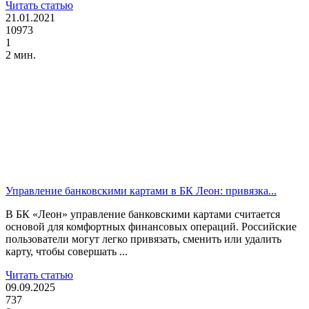
Читать статью
21.01.2021
10973
1
2 мин.
Управление банковскими картами в БК Леон: привязка...
В БК «Леон» управление банковскими картами считается
основой для комфортных финансовых операций. Российские
пользователи могут легко привязать, сменить или удалить
карту, чтобы совершать ...
Читать статью
09.09.2025
737