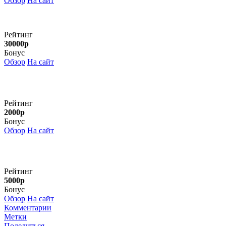
Обзор
На сайт
Рейтинг
30000р
Бонус
Обзор
На сайт
Рейтинг
2000р
Бонус
Обзор
На сайт
Рейтинг
5000р
Бонус
Обзор
На сайт
Комментарии
Метки
Поделиться