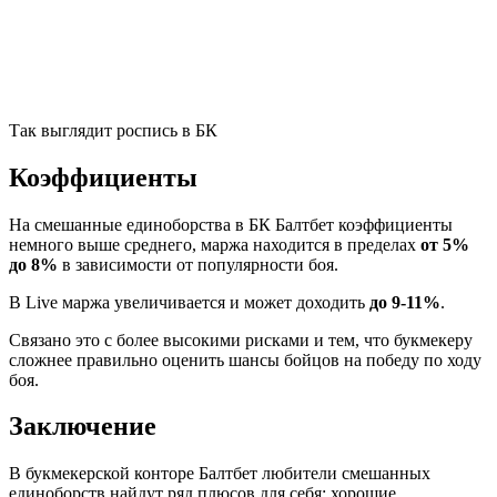
Так выглядит роспись в БК
Коэффициенты
На смешанные единоборства в БК Балтбет коэффициенты
немного выше среднего, маржа находится в пределах
от 5%
до 8%
в зависимости от популярности боя.
В Live маржа увеличивается и может доходить
до 9-11%
.
Связано это с более высокими рисками и тем, что букмекеру
сложнее правильно оценить шансы бойцов на победу по ходу
боя.
Заключение
В букмекерской конторе Балтбет любители смешанных
единоборств найдут ряд плюсов для себя: хорошие