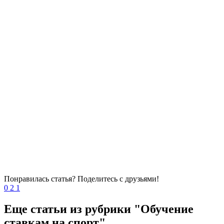
Понравилась статья? Поделитесь с друзьями!
0
2
1
Еще статьи из рубрики "Обучение
ставкам на спорт"