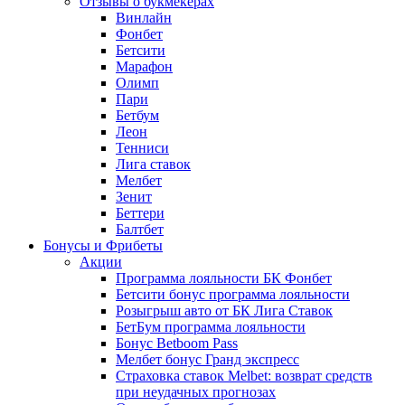
Отзывы о букмекерах
Винлайн
Фонбет
Бетсити
Марафон
Олимп
Пари
Бетбум
Леон
Тенниси
Лига ставок
Мелбет
Зенит
Беттери
Балтбет
Бонусы и Фрибеты
Акции
Программа лояльности БК Фонбет
Бетсити бонус программа лояльности
Розыгрыш авто от БК Лига Ставок
БетБум программа лояльности
Бонус Betboom Pass
Мелбет бонус Гранд экспресс
Страховка ставок Melbet: возврат средств
при неудачных прогнозах