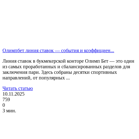
Олимпбет линия ставок — события и коэффициен...
Линия ставок в букмекерской конторе Олимп Бет — это один
из самых проработанных и сбалансированных разделов для
заключения пари. Здесь собраны десятки спортивных
направлений, от популярных ...
Читать статью
10.11.2025
759
0
3 мин.