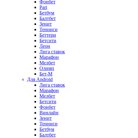
Фонбет
Pari
Бетбум
Балтбет
Зенит
Тенниси
Беттери
Бетсити
Леон
Лига ставок
Марафон
Мелбет
Олимп
Бет-М
Для Android
Лига ставок
Марафон
Мелбет
Бетсити
Фонбет
Винлайн
Зенит
Тенниси
Бетбум
Балтбет