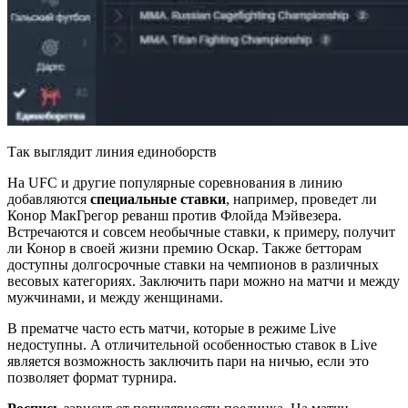
Так выглядит линия единоборств
На UFC и другие популярные соревнования в линию
добавляются
специальные ставки
, например, проведет ли
Конор МакГрегор реванш против Флойда Мэйвезера.
Встречаются и совсем необычные ставки, к примеру, получит
ли Конор в своей жизни премию Оскар. Также бетторам
доступны долгосрочные ставки на чемпионов в различных
весовых категориях. Заключить пари можно на матчи и между
мужчинами, и между женщинами.
В прематче часто есть матчи, которые в режиме Live
недоступны. А отличительной особенностью ставок в Live
является возможность заключить пари на ничью, если это
позволяет формат турнира.