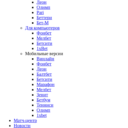
Леон
Олимп
Pari
Беттери
Бет-М
Для компьютеров
Фонбет
Мелбет
Бетсити
1xBet
Мобильные версии
Винлайн
Фонбет
Леон
Балтбет
Бетсити
Марафон
Мелбет
Зенит
Бетбум
Тенниси
Олимп
1xbet
Матч-центр
Новости