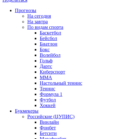
Прогнозы
На сегодня
На завтра
По видам спорта
Баскетбол
Бейсбол
Биатлон
Бокс
Волейбол
Гольф
Дартс
Киберспорт
ММА
Настольный теннис
Теннис
Формула 1
Футбол
Хоккей
Букмекеры
Российские (ЦУПИС)
Винлайн
Фонбет
Бетсити
Марафонбет