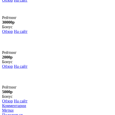
Обзор
На сайт
Рейтинг
30000р
Бонус
Обзор
На сайт
Рейтинг
2000р
Бонус
Обзор
На сайт
Рейтинг
5000р
Бонус
Обзор
На сайт
Комментарии
Метки
Поделиться