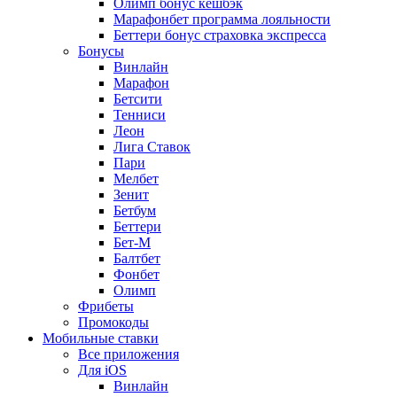
Олимп бонус кешбэк
Марафонбет программа лояльности
Беттери бонус страховка экспресса
Бонусы
Винлайн
Марафон
Бетсити
Тенниси
Леон
Лига Ставок
Пари
Мелбет
Зенит
Бетбум
Беттери
Бет-М
Балтбет
Фонбет
Олимп
Фрибеты
Промокоды
Мобильные ставки
Все приложения
Для iOS
Винлайн