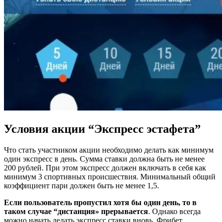
Условия акции “Экспресс эстафета”
Что стать участником акции необходимо делать как минимум
один экспресс в день. Сумма ставки должна быть не менее
200 рублей. При этом экспресс должен включать в себя как
минимум 3 спортивных происшествия. Минимальный общий
коэффициент пари должен быть не менее 1,5.
Если пользователь пропустил хотя бы один день, то в
таком случае “дистанция» прерывается
. Однако всегда
можно начать делать экспресс ставки вновь. Фрибет