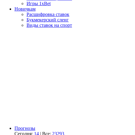
Игры 1xBet
Новичкам
Расшифровка ставок
Букмекерский сленг
Виды ставок на спорт
Прогнозы
Сегодня:
14
| Все:
23293