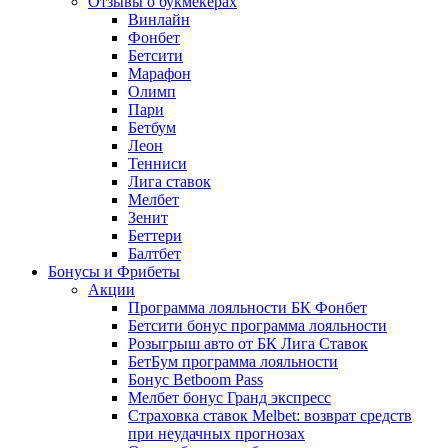
Отзывы о букмекерах
Винлайн
Фонбет
Бетсити
Марафон
Олимп
Пари
Бетбум
Леон
Тенниси
Лига ставок
Мелбет
Зенит
Беттери
Балтбет
Бонусы и Фрибеты
Акции
Программа лояльности БК Фонбет
Бетсити бонус программа лояльности
Розыгрыш авто от БК Лига Ставок
БетБум программа лояльности
Бонус Betboom Pass
Мелбет бонус Гранд экспресс
Страховка ставок Melbet: возврат средств
при неудачных прогнозах