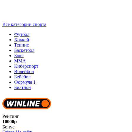
Все категории спорта
Футбол
Хоккей
Теннис
Баскетбол
Бокс
ММА
Киберспорт
Волейбол
Бейсбол
Формула 1
Биатлон
Рейтинг
10000р
Бонус