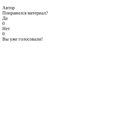
Автор
Понравился материал?
Да
0
Нет
0
Вы уже голосовали!