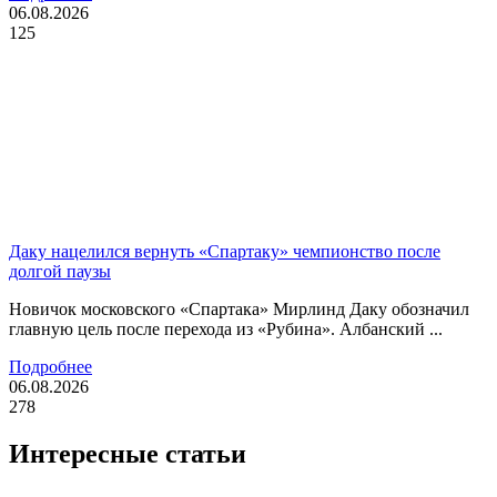
06.08.2026
125
Даку нацелился вернуть «Спартаку» чемпионство после
долгой паузы
Новичок московского «Спартака» Мирлинд Даку обозначил
главную цель после перехода из «Рубина». Албанский ...
Подробнее
06.08.2026
278
Интересные статьи