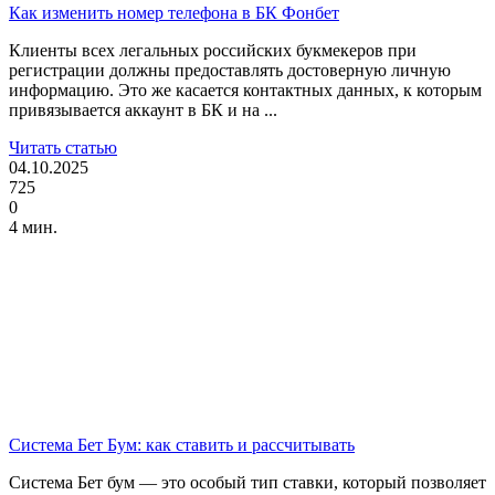
Как изменить номер телефона в БК Фонбет
Клиенты всех легальных российских букмекеров при
регистрации должны предоставлять достоверную личную
информацию. Это же касается контактных данных, к которым
привязывается аккаунт в БК и на ...
Читать статью
04.10.2025
725
0
4 мин.
Система Бет Бум: как ставить и рассчитывать
Система Бет бум — это особый тип ставки, который позволяет