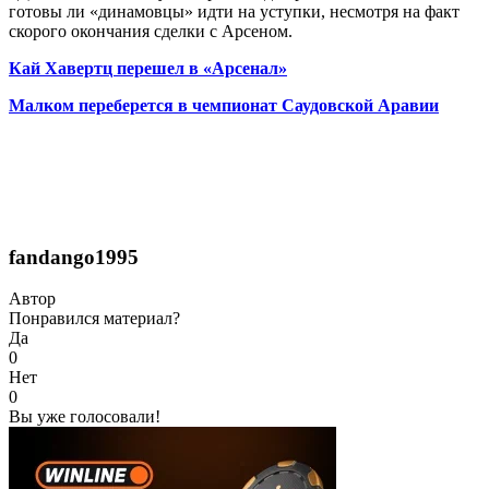
готовы ли «динамовцы» идти на уступки, несмотря на факт
скорого окончания сделки с Арсеном.
Кай Хавертц перешел в «Арсенал»
Малком переберется в чемпионат Саудовской Аравии
fandango1995
Автор
Понравился материал?
Да
0
Нет
0
Вы уже голосовали!