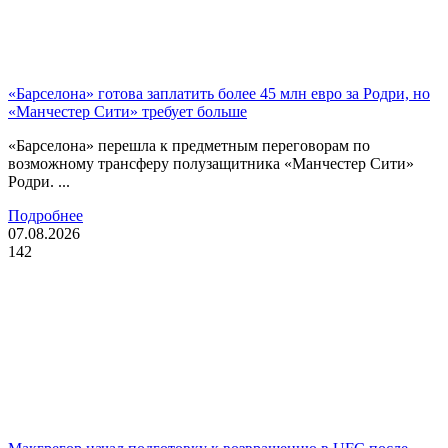
«Барселона» готова заплатить более 45 млн евро за Родри, но
«Манчестер Сити» требует больше
«Барселона» перешла к предметным переговорам по
возможному трансферу полузащитника «Манчестер Сити»
Родри. ...
Подробнее
07.08.2026
142