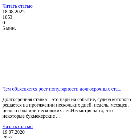
Читать статью
18.08.2025
1053
0
5 мин.
Чем объясняется рост популярности долгосрочных ста...
Долгосрочная ставка – это пари на событие, судьба которого
решается на протяжении нескольких дней, недель, месяцев,
целого года или нескольких лет.Несмотря на то, что
некоторые букмекерские ...
Читать статью
19.07.2020
2957