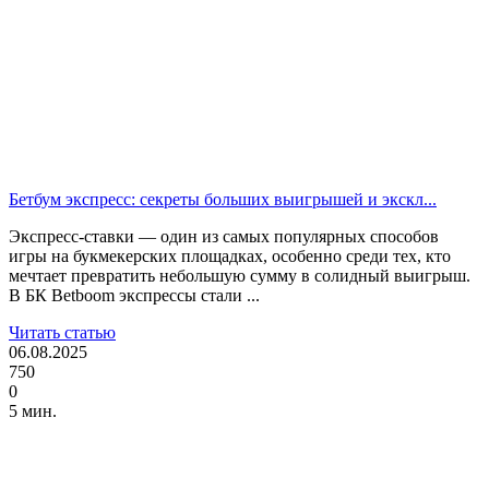
Бетбум экспресс: секреты больших выигрышей и экскл...
Экспресс-ставки — один из самых популярных способов
игры на букмекерских площадках, особенно среди тех, кто
мечтает превратить небольшую сумму в солидный выигрыш.
В БК Betboom экспрессы стали ...
Читать статью
06.08.2025
750
0
5 мин.