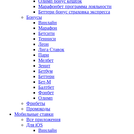
Олимп бонус кешбэк
Марафонбет программа лояльности
Беттери бонус страховка экспресса
Бонусы
Винлайн
Марафон
Бетсити
Тенниси
Леон
Лига Ставок
Пари
Мелбет
Зенит
Бетбум
Беттери
Бет-М
Балтбет
Фонбет
Олимп
Фрибеты
Промокоды
Мобильные ставки
Все приложения
Для iOS
Винлайн