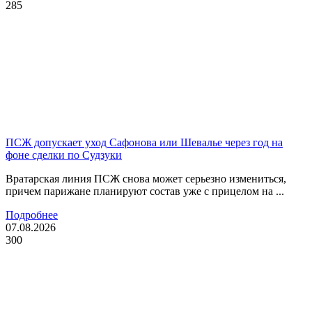
285
ПСЖ допускает уход Сафонова или Шевалье через год на
фоне сделки по Судзуки
Вратарская линия ПСЖ снова может серьезно измениться,
причем парижане планируют состав уже с прицелом на ...
Подробнее
07.08.2026
300