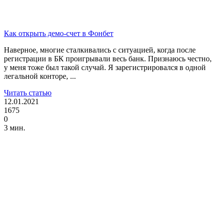
Как открыть демо-счет в Фонбет
Наверное, многие сталкивались с ситуацией, когда после
регистрации в БК проигрывали весь банк. Признаюсь честно,
у меня тоже был такой случай. Я зарегистрировался в одной
легальной конторе, ...
Читать статью
12.01.2021
1675
0
3 мин.