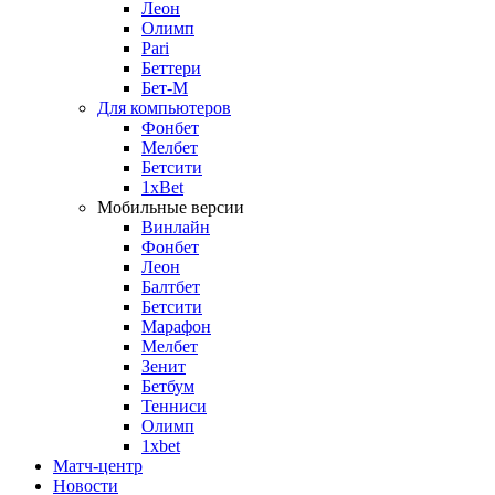
Леон
Олимп
Pari
Беттери
Бет-М
Для компьютеров
Фонбет
Мелбет
Бетсити
1xBet
Мобильные версии
Винлайн
Фонбет
Леон
Балтбет
Бетсити
Марафон
Мелбет
Зенит
Бетбум
Тенниси
Олимп
1xbet
Матч-центр
Новости