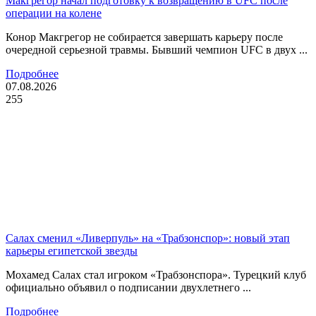
Макгрегор начал подготовку к возвращению в UFC после
операции на колене
Конор Макгрегор не собирается завершать карьеру после
очередной серьезной травмы. Бывший чемпион UFC в двух ...
Подробнее
07.08.2026
255
Салах сменил «Ливерпуль» на «Трабзонспор»: новый этап
карьеры египетской звезды
Мохамед Салах стал игроком «Трабзонспора». Турецкий клуб
официально объявил о подписании двухлетнего ...
Подробнее