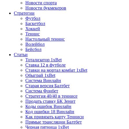
Новости спорта
Новости букмекеров
Стратегии
Футбол
Баскетбол
Хоккей
Теннис
Настольный теннис
Волейбол
Бейсбол
Статьи
Тотализатор 1хBet
Ставка 12 в футболе
Ставки на мортал комбат 1хBet
Обыграй 1хBet
Система Винлайн
Старая версия Балтбет
Система Фонбет
Стратегия 40/40 в теннисе
Продать ставку БК Зенит
Коды ошибок Винлайн
Код ошибки 18 Винлайн
Как привязать карту Тенниси
Прямые трансляции Балтбет
Черная пятница 1xBet