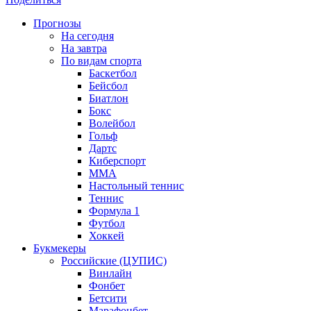
Прогнозы
На сегодня
На завтра
По видам спорта
Баскетбол
Бейсбол
Биатлон
Бокс
Волейбол
Гольф
Дартс
Киберспорт
ММА
Настольный теннис
Теннис
Формула 1
Футбол
Хоккей
Букмекеры
Российские (ЦУПИС)
Винлайн
Фонбет
Бетсити
Марафонбет