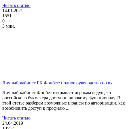
Читать статью
14.01.2021
1551
0
3 мин.
Личный кабинет БК Фонбет: полное руководство по вх...
Личный кабинет Фонбет открывает игрокам ведущего
российского букмекера доступ к широкому функционалу. В
этой статье разберем возможные нюансы по авторизации, как
возобновить доступ к профилю ...
Читать статью
24.04.2019
10557