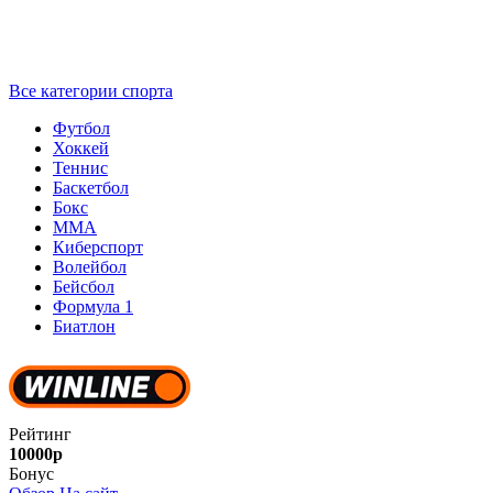
Все категории спорта
Футбол
Хоккей
Теннис
Баскетбол
Бокс
ММА
Киберспорт
Волейбол
Бейсбол
Формула 1
Биатлон
Рейтинг
10000р
Бонус