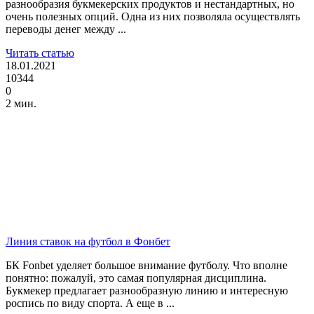
разнообразия букмекерских продуктов и нестандартных, но
очень полезных опций. Одна из них позволяла осуществлять
переводы денег между ...
Читать статью
18.01.2021
10344
0
2 мин.
Линия ставок на футбол в Фонбет
БК Fonbet уделяет большое внимание футболу. Что вполне
понятно: пожалуй, это самая популярная дисциплина.
Букмекер предлагает разнообразную линию и интересную
роспись по виду спорта. А еще в ...