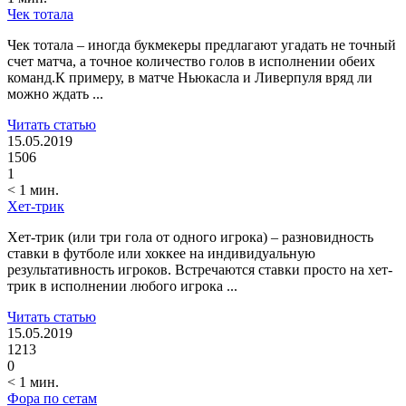
Чек тотала
Чек тотала – иногда букмекеры предлагают угадать не точный
счет матча, а точное количество голов в исполнении обеих
команд.К примеру, в матче Ньюкасла и Ливерпуля вряд ли
можно ждать ...
Читать статью
15.05.2019
1506
1
< 1 мин.
Хет-трик
Хет-трик (или три гола от одного игрока) – разновидность
ставки в футболе или хоккее на индивидуальную
результативность игроков. Встречаются ставки просто на хет-
трик в исполнении любого игрока ...
Читать статью
15.05.2019
1213
0
< 1 мин.
Фора по сетам