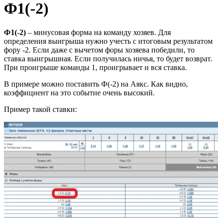
Ф1(-2)
Ф1(-2)
– минусовая форма на команду хозяев. Для
определения выигрыша нужно учесть с итоговым результатом
фору -2. Если даже с вычетом форы хозяева победили, то
ставка выигрышная. Если получилась ничья, то будет возврат.
При проигрыше команды 1, проигрывает и вся ставка.
В примере можно поставить Ф(-2) на Аякс. Как видно,
коэффициент на это событие очень высокий.
Пример такой ставки: