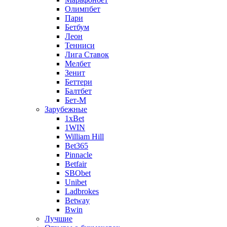
Олимпбет
Пари
Бетбум
Леон
Тенниси
Лига Ставок
Мелбет
Зенит
Беттери
Балтбет
Бет-М
Зарубежные
1xBet
1WIN
William Hill
Bet365
Pinnacle
Betfair
SBObet
Unibet
Ladbrokes
Betway
Bwin
Лучшие