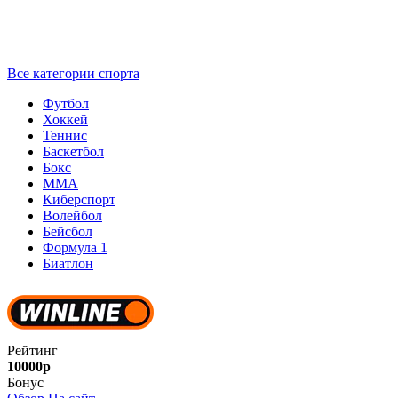
Все категории спорта
Футбол
Хоккей
Теннис
Баскетбол
Бокс
ММА
Киберспорт
Волейбол
Бейсбол
Формула 1
Биатлон
Рейтинг
10000р
Бонус