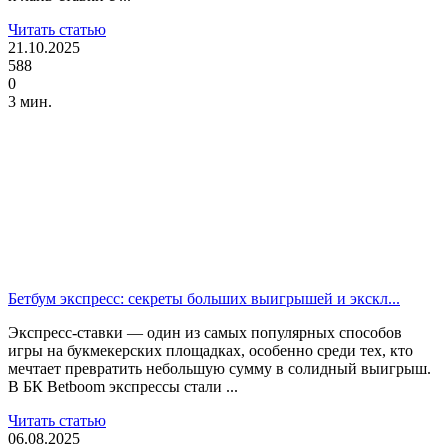
Читать статью
21.10.2025
588
0
3 мин.
Бетбум экспресс: секреты больших выигрышей и экскл...
Экспресс-ставки — один из самых популярных способов
игры на букмекерских площадках, особенно среди тех, кто
мечтает превратить небольшую сумму в солидный выигрыш.
В БК Betboom экспрессы стали ...
Читать статью
06.08.2025