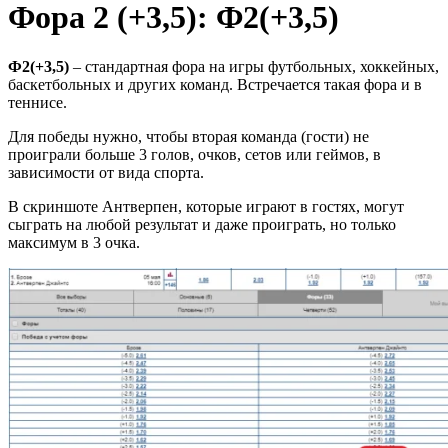
Фора 2 (+3,5): Ф2(+3,5)
Ф2(+3,5)
– стандартная фора на игры футбольных, хоккейных,
баскетбольных и других команд. Встречается такая фора и в
теннисе.
Для победы нужно, чтобы вторая команда (гости) не
проиграли больше 3 голов, очков, сетов или геймов, в
зависимости от вида спорта.
В скриншоте Антверпен, которые играют в гостях, могут
сыграть на любой результат и даже проиграть, но только
максимум в 3 очка.