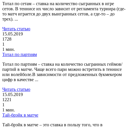
Тотал по сетам – ставка на количество сыгранных в игре
сетов. В теннисе их число зависит от регламента турнира (где-
то матч играется до двух выигранных сетов, а где-то – до
трех). ...
Читать статью
15.05.2019
1728
1
1 мин.
Тотал по партиям
Тотал по партиям – ставка на количество сыгранных геймов/
партий в матче. Чаще всего пари можно встретить в теннисе
или волейболе.В зависимости от предложенных букмекером
цифр в качестве ...
Читать статью
15.05.2019
1221
1
1 мин.
Тай-брэйк в матче
Тай-брэйк в матче – это ставка в пользу того, что в