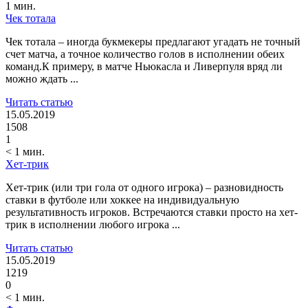
1 мин.
Чек тотала
Чек тотала – иногда букмекеры предлагают угадать не точный
счет матча, а точное количество голов в исполнении обеих
команд.К примеру, в матче Ньюкасла и Ливерпуля вряд ли
можно ждать ...
Читать статью
15.05.2019
1508
1
< 1 мин.
Хет-трик
Хет-трик (или три гола от одного игрока) – разновидность
ставки в футболе или хоккее на индивидуальную
результативность игроков. Встречаются ставки просто на хет-
трик в исполнении любого игрока ...
Читать статью
15.05.2019
1219
0
< 1 мин.