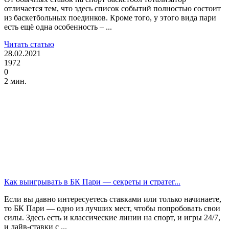
отличается тем, что здесь список событий полностью состоит
из баскетбольных поединков. Кроме того, у этого вида пари
есть ещё одна особенность – ...
Читать статью
28.02.2021
1972
0
2 мин.
Как выигрывать в БК Пари — секреты и стратег...
Если вы давно интересуетесь ставками или только начинаете,
то БК Пари — одно из лучших мест, чтобы попробовать свои
силы. Здесь есть и классические линии на спорт, и игры 24/7,
и лайв-ставки с ...