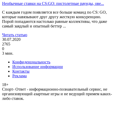
Необычные ставки на CS:GO: пистолетные раунды, ове...
С каждым годом появляется все больше команд по CS: GO,
которые навязывают друг другу жесткую конкуренцию.
Порой попадаются настолько равные коллективы, что даже
самый заядлый и опытный беттер ...
Читать статью
30.07.2020
2765
0
3 мин.
Конфиденциальность
Использование информации
Контакты
Реклама
18+
Спорт- Ответ - информационно-познавательный сервис, не
организовующий азартные игры и не ведущий примем каких-
либо ставок.