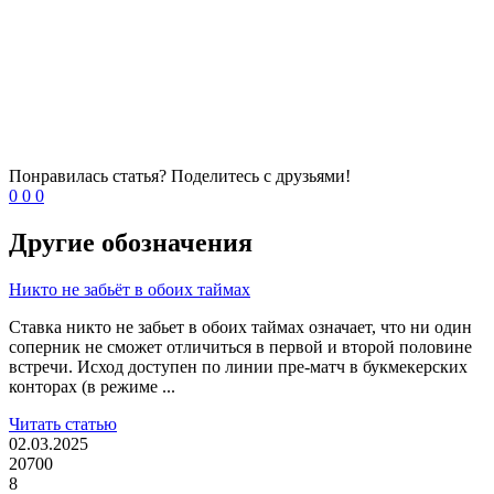
Понравилась статья? Поделитесь с друзьями!
0
0
0
Другие обозначения
Никто не забьёт в обоих таймах
Ставка никто не забьет в обоих таймах означает, что ни один
соперник не сможет отличиться в первой и второй половине
встречи. Исход доступен по линии пре-матч в букмекерских
конторах (в режиме ...
Читать статью
02.03.2025
20700
8