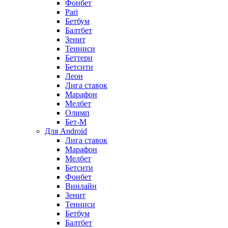
Фонбет
Pari
Бетбум
Балтбет
Зенит
Тенниси
Беттери
Бетсити
Леон
Лига ставок
Марафон
Мелбет
Олимп
Бет-М
Для Android
Лига ставок
Марафон
Мелбет
Бетсити
Фонбет
Винлайн
Зенит
Тенниси
Бетбум
Балтбет