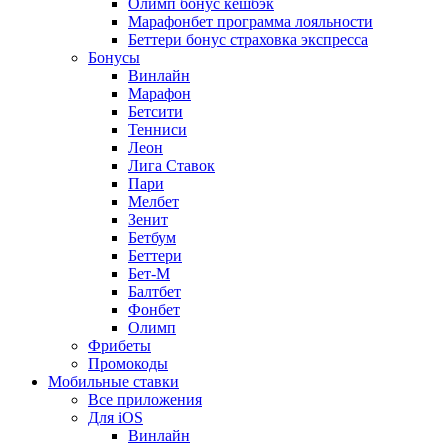
Олимп бонус кешбэк
Марафонбет программа лояльности
Беттери бонус страховка экспресса
Бонусы
Винлайн
Марафон
Бетсити
Тенниси
Леон
Лига Ставок
Пари
Мелбет
Зенит
Бетбум
Беттери
Бет-М
Балтбет
Фонбет
Олимп
Фрибеты
Промокоды
Мобильные ставки
Все приложения
Для iOS
Винлайн